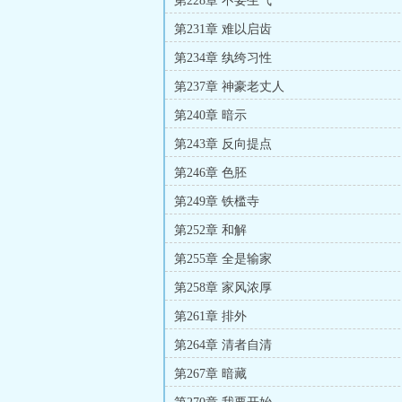
第228章 不要生气
第231章 难以启齿
第234章 纨绔习性
第237章 神豪老丈人
第240章 暗示
第243章 反向提点
第246章 色胚
第249章 铁槛寺
第252章 和解
第255章 全是输家
第258章 家风浓厚
第261章 排外
第264章 清者自清
第267章 暗藏