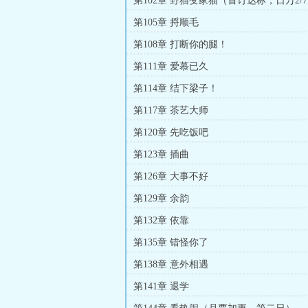
第102章 野猫变家猫（首订达标，日万2/
第105章 捋顺毛
第108章 打断你的腿！
第111章 爱慕已久
第114章 结下梁子！
第117章 茶艺大师
第120章 先吃饭吧
第123章 插曲
第126章 大事不好
第129章 余韵
第132章 依靠
第135章 错怪你了
第138章 意外相遇
第141章 退学