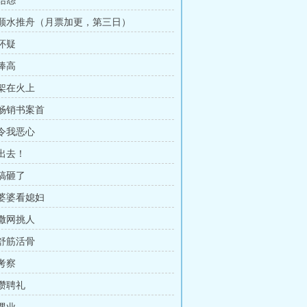
 结怨
章 顺水推舟（月票加更，第三日）
 怀疑
 捧高
 架在火上
 畅销书案首
 令我恶心
 出去！
 搞砸了
 婆婆看媳妇
 撒网挑人
 舒筋活骨
 考察
 攒聘礼