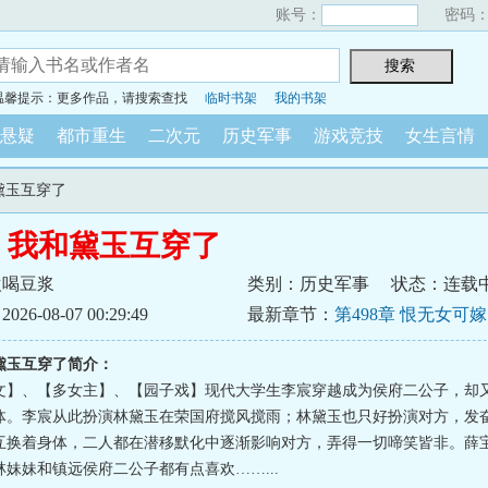
账号：
密码
温馨提示：更多作品，请搜索查找
临时书架
我的书架
悬疑
都市重生
二次元
历史军事
游戏竞技
女生言情
黛玉互穿了
：我和黛玉互穿了
欢喝豆浆
类别：历史军事
状态：连载
6-08-07 00:29:49
最新章节：
第498章 恨无女可嫁
黛玉互穿了简介：
文】、【多女主】、【园子戏】现代大学生李宸穿越成为侯府二公子，却
体。李宸从此扮演林黛玉在荣国府搅风搅雨；林黛玉也只好扮演对方，发
互换着身体，二人都在潜移默化中逐渐影响对方，弄得一切啼笑皆非。薛宝
妹妹和镇远侯府二公子都有点喜欢……...