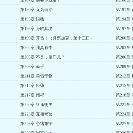
第187章 他要你就给？
第188章
第190章 无为而治
第191章
第193章 眼熟
第194章
第196章 身临其境
第197章
第199章 开凿！（月票加更，第十三日）
第200章
第202章 我真有牛
第203章
第205章 不是，姐们儿？
第206章
第208章 棘手
第209章
第211章 善假于物
第212章
第214章 轻薄
第215章
第217章 闯祸
第218章
第220章 终逢明主
第221章
第223章 互相考验
第224章
第226章 心绪难宁
第227章