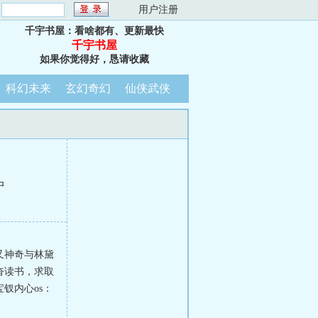
：
用户注册
千宇书屋：看啥都有、更新最快
千宇书屋
如果你觉得好，恳请收藏
科幻未来
玄幻奇幻
仙侠武侠
中
又神奇与林黛
奋读书，求取
钗内心os：