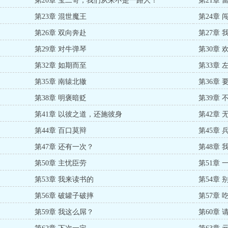
第20章 宝二哥，我们从来不是一路人！
第21章
第23章 混世魔王
第24章 
第26章 双向奔赴
第27章
第29章 对牛弹琴
第30章 
第32章 如期而至
第33章 
第35章 南辕北辙
第36章 
第38章 明褒暗贬
第39章 
第41章 以彼之道，还施彼身
第42章 
第44章 百口莫辩
第45章
第47章 还有一次？
第48章 
第50章 主忧臣劳
第51章 
第53章 我来读书的
第54章
第56章 破罐子破摔
第57章
第59章 我这么屌？
第60章 