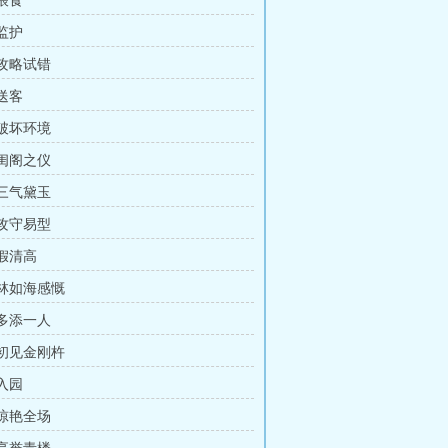
 喂食
 监护
 攻略试错
 送客
 破坏环境
 闺阁之仪
 三气黛玉
 攻守易型
 假清高
 林如海感慨
 多添一人
 初见金刚杵
 入园
 惊艳全场