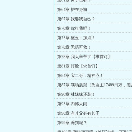
第61章 男子也有？
第64章 护在身前
第67章 我娶我自己？
第70章 你打我吧！
第73章 黛玉！加点！
第76章 无药可救！
第78章 我太辛苦了【求首订】
第81章 打脸【求首订】
第84章 宝二哥，精神点！
第87章 满场质疑（为盟主17489日万，
第90章 林妹妹还装！
第93章 内帏大闹
第96章 有其父必有其子
第99章 养猫呢？