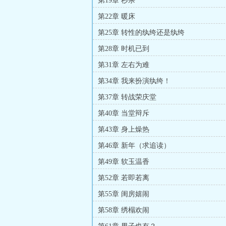
第19章 秒杀
第22章 暖床
第25章 转性的纨绔还是纨绔
第28章 时机已到
第31章 左右为难
第34章 我来扮演纨绔！
第37章 转战荣庆堂
第40章 当堂辩斥
第43章 身上燥热
第46章 新年（求追读）
第49章 软玉温香
第52章 若即若离
第55章 闺房嬉闹
第58章 绣榻欢闹