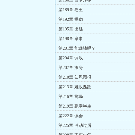
第186章 自惭形秽
第189章 卷王
第192章 探病
第195章 出逃
第198章 举事
第201章 能赚钱吗？
第204章 调戏
第207章 擦身
第210章 知恩图报
第213章 难以匹敌
第216章 搅局
第219章 飘零半生
第222章 误会
第225章 冲动过后