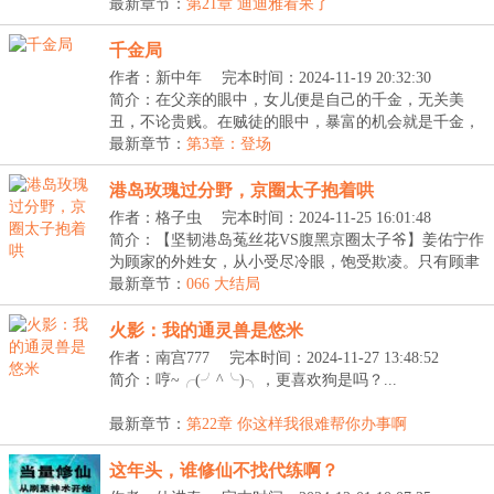
【掠...
最新章节：
第21章 迪迪雅看呆了
千金局
作者：新中年
完本时间：2024-11-19 20:32:30
简介：在父亲的眼中，女儿便是自己的千金，无关美
丑，不论贵贱。在贼徒的眼中，暴富的机会就是千金，
无关...
最新章节：
第3章：登场
港岛玫瑰过分野，京圈太子抱着哄
作者：格子虫
完本时间：2024-11-25 16:01:48
简介：【坚韧港岛菟丝花VS腹黑京圈太子爷】姜佑宁作
为顾家的外姓女，从小受尽冷眼，饱受欺凌。只有顾聿
衍...
最新章节：
066 大结局
火影：我的通灵兽是悠米
作者：南宫777
完本时间：2024-11-27 13:48:52
简介：哼~╭(╯^╰)╮，更喜欢狗是吗？...
最新章节：
第22章 你这样我很难帮你办事啊
这年头，谁修仙不找代练啊？