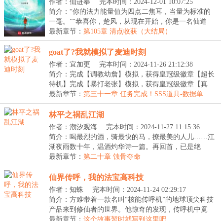
作者：仙进奉
完本时间：2024-12-01 10:07:25
简介：“你的法力能量值为四点二焦耳，当量为标准的
一毫。”“恭喜你，楚风，从现在开始，你是一名仙道
联...
最新章节：
第105章 清点收获（大结局）
goat了?我就模拟了麦迪时刻
作者：宜加更
完本时间：2024-11-26 21:12:38
简介：完成【调教幼詹】模拟，获得皇冠级徽章【超长
待机】完成【暴打老张】模拟，获得皇冠级徽章【真
·GO...
最新章节：
第三十一章 任务完成！SSS道具-数据单
林平之祸乱江湖
作者：潮汐观海
完本时间：2024-11-27 11:15:36
简介：喝最烈的酒，骑最快的马，撩最美的人儿……江
湖夜雨数十年，温酒灼华诗一篇。再回首，已是绝
巅。...
最新章节：
第二十章 蚀骨夺命
仙界传呼，我的法宝高科技
作者：知蛛
完本时间：2024-11-24 02:29:17
简介：方难带着一款名叫“核能传呼机”的地球顶尖科技
产品来到修仙者的世界。他惊奇的发现，传呼机中竟
然...
最新章节：
这个故事暂时就写到这里吧