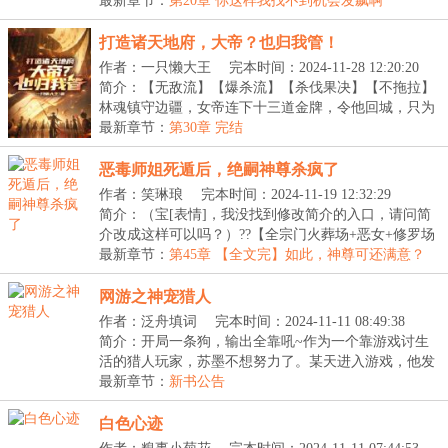
LV】：...
最新章节：
第20章 你这样我找不到机会发飙啊
打造诸天地府，大帝？也归我管！
作者：一只懒大王
完本时间：2024-11-28 12:20:20
简介：【无敌流】【爆杀流】【杀伐果决】【不拖拉】
林魂镇守边疆，女帝连下十三道金牌，令他回城，只为
用...
最新章节：
第30章 完结
恶毒师姐死遁后，绝嗣神尊杀疯了
作者：笑琳琅
完本时间：2024-11-19 12:32:29
简介：（宝[表情]，我没找到修改简介的入口，请问简
介改成这样可以吗？）??【全宗门火葬场+恶女+修罗场
+...
最新章节：
第45章 【全文完】如此，神尊可还满意？
网游之神宠猎人
作者：泛舟填词
完本时间：2024-11-11 08:49:38
简介：开局一条狗，输出全靠吼~作为一个靠游戏讨生
活的猎人玩家，苏墨不想努力了。某天进入游戏，他发
现...
最新章节：
新书公告
白色心迹