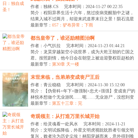
作者：独林.CS
完本时间：2024-11-27 00:22:35
简介：程阳异界生活十六年，熬过疫病觉醒胎中之谜，
结果入城不过两月，却迎来武道界末日之景！陨石流星
的...
最新章节：
057：驴布异常；下雨
都当皇帝了，谁还励精图治啊
作者：小气扒拉
完本时间：2024-11-23 01:44:21
简介：龙昊穿越架空小说世界，成为大乾王朝的亡国之
君。按照剧情，他今日会在朝堂上被迫迎娶权臣赵桧的
女...
最新章节：
第30章 天一楼
末世来临，当弟弟变成丧尸王后
作者：青云稳稳
完本时间：2024-11-30 15:12:00
简介：【伪骨科+年下+微强制+忠犬+强强】变成丧尸的
林悦本想做个无业游民……呃……无业游尸，没想到变
成...
最新章节：
第五十三章：完
奇观领主：从打造万里长城开始
作者：给灵魂看一处风水
完本时间：2024-11-21
23:35:09
简介：文明试炼降临，外星文明虎视眈眈胜者引领文明
复兴，败者沦为历史尘埃！林阳穿越而来，意外得到唯