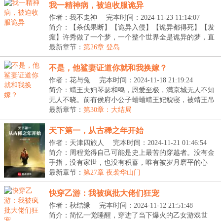
我一精神病，被迫收服诡异
作者：我不走神
完本时间：2024-11-23 11:14:07
简介：【杀伐果断】【诡异入侵】【诡异都得死】【发
癫】许秀做了一个梦，一个整个世界全是诡异的梦，直
到...
最新章节：
第26章 登岛
不是，他鲨妻证道你就和我换嫁？
作者：花与兔
完本时间：2024-11-18 21:19:24
简介：靖王夫妇琴瑟和鸣，恩爱至极，满京城无人不知
无人不晓。前有侯府小公子蛐蛐靖王妃貌寝，被靖王吊
树...
最新章节：
第30章：大结局
天下第一，从古稀之年开始
作者：天津四旅人
完本时间：2024-11-21 01:46:54
简介：周程觉得自己可能是史上最苦的穿越者。没有金
手指，没有家世，也没有积蓄，唯有被岁月磨平的心
态，...
最新章节：
第27章 夜袭华山门
快穿乙游：我被疯批大佬们狂宠
作者：秋结缘
完本时间：2024-11-12 21:51:48
简介：简忆一觉睡醒，穿进了当下爆火的乙女游戏世