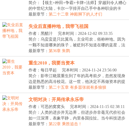
简介：【领主+种田+争霸+卡牌+法师】穿越到令人糟心
的中世纪大陆，卡尔一字排开自己手中各种职业的卡
牌。...
最新章节：
第二十二章 神殿脚下的人才们
失业后直播种地，我带飞祖国
作者：黑醋汁
完本时间：2024-12-02 09:33:35
简介：乌蛮蛮是只比翼鸟，主业司农，俗称种地。因为
一颗不知道哪来的珠子，被贬到不知道在哪的蓝星，法
力...
最新章节：
第36章 朱鹮
重生2010，我要当资本
作者：每日早起
完本时间：2024-11-24 23:56:00
简介：影帝江晓晨重生到了年的高考前夕，忽然发现身
边是熟悉的高冷校花。这一世，他决定不再做资本的提
线...
最新章节：
第二十五章 有多嚣张就有多狼狈
文明对决：开局传承永乐帝
作者：可恶的窝窝头
完本时间：2024-11-15 02:38:11
简介：人类的进步并无边界，但进步亦非毫无代价社会
如一汪深潭，表象平静，内里各国拉扯。当今科技进步
缓...
最新章节：
第22章 乘胜追击！