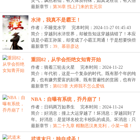
灵气，飘然若仙；有人体质特殊，如真龙在世；有人悟
性...
最新章节：
第36章 找上门来的玄元宗
水浒，我真不是霸王！
作者：不睡觉水字
完本时间：2024-11-27 01:45:43
简介：穿越到水浒世界，却被告知这穿越搞错了！本应
该是小霸王孙策，却变成了小霸王周通！于是想要快些
得...
最新章节：
39、慕容彦达
重回82，从学会拒绝女知青开始
作者：骑着三轮去火星
完本时间：2024-11-22
09:00:15
简介：年代初，这是一个复杂的时代。既有那个年的纯
真，也有嫌穷爱富的刻薄。既有普遍性的贫困，也有许
多...
最新章节：
第023章 大师我不怎么爱钱
NBA：自曝有系统，乔丹崩了！
作者：日码两万如养生
完本时间：2024-11-24
11:12:38
简介：好消息：撞上大运穿越了！坏消息：穿越回到了
年。好消息：是篮球名校北卡校队的成员。坏消息：只
是...
最新章节：
第二十九章 帽翻恶汉奥克利，小菜一碟！
（求追读）
武道末日：独自成圣！