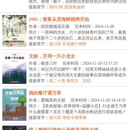
很大。唐僧：猴子，去把附近的妖怪抓过来给为师活动
活...
最新章节：
第013章 西游美食榜
1985：致富从卖海鲜烧烤开始
作者：软软糯糯湿豆腐
完本时间：2024-11-28
23:57:17
简介：一晃神的功夫，六十岁的林青叶回到了年，看着
镜子里那个二十岁的自己，差点没认出来。老天爷还真
给...
最新章节：
第12章 开卖蜜汁烤虾
文娱，开局一只小龙女
作者：银杏三叶
完本时间：2024-11-29 12:17:33
简介：本以为可以躺平一辈子，结果天降妹妹还是小龙
女这是一个被父母坑成大文豪的故事在原地爆炸和成为
文...
最新章节：
第二十章 救世主，完结
我的餐厅通万界
作者：爱喝茶的大猫
完本时间：2024-11-29 18:14:32
简介：【美食探索+异界倒爷+温馨小店】行走诸天万界
什么最重要？灵石？魔宠？高斯步枪还是行星轨道炮？
不...
最新章节：
第76章 翠丝卡酒果树
惊！撩得闪婚老公居然是顶级大佬