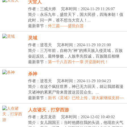
大官人
作者：三戒大师
完本时间：2024-11-29 11:26:07
简介：永乐九年，盛世天下，国大民骄，四海来朝！值
此时，问一声，谁不想当大官人！...
最新章节：
外三篇——盛世白莲
灵域
作者：逆苍天
完本时间：2024-11-29 10:21:00
简介：三万年前，自称为“神”的搏天族入侵灵域，百族
奋起反抗，最终惨败，人族率先投诚，百族随后相继
臣...
最新章节：
第一千八百四十一章 开启新时代！
杀神
作者：逆苍天
完本时间：2024-11-29 10:04:23
简介：在这个疯狂世界，神已无力回天，就让我踏着漫
天诸神的累累尸骨来普渡这芸芸众生。...
最新章节：
新书《灵域》已经上传，请大家继续支持~~
人在诸天，打穿西游
作者：龙言龙语
完本时间：2024-12-02 10:40:02
简介：女儿国国王：当时他摁住我的头说，他现在火气