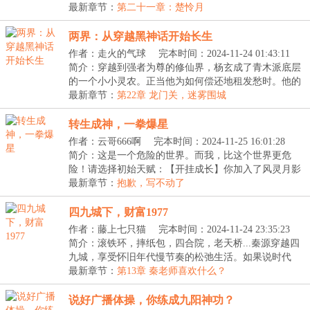
功，每...
最新章节：
第二十一章：楚怜月
两界：从穿越黑神话开始长生
作者：走火的气球
完本时间：2024-11-24 01:43:11
简介：穿越到强者为尊的修仙界，杨玄成了青木派底层
的一个小小灵农。正当他为如何偿还地租发愁时。他的
脑...
最新章节：
第22章 龙门关，迷雾围城
转生成神，一拳爆星
作者：云哥666啊
完本时间：2024-11-25 16:01:28
简介：这是一个危险的世界。而我，比这个世界更危
险！请选择初始天赋：【开挂成长】你加入了风灵月影
宗。...
最新章节：
抱歉，写不动了
四九城下，财富1977
作者：藤上七只猫
完本时间：2024-11-24 23:35:23
简介：滚铁环，摔纸包，四合院，老天桥...秦源穿越四
九城，享受怀旧年代慢节奏的松弛生活。如果说时代
的...
最新章节：
第13章 秦老师喜欢什么？
说好广播体操，你练成九阳神功？