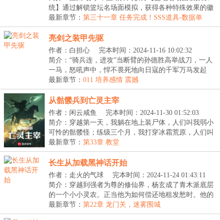
统】通过解锁篮坛名场面模拟，获得各种特殊效果的徽
章...
最新章节：
第三十一章 任务完成！SSS道具-数据单
亮剑之装甲先驱
作者：白担心
完本时间：2024-11-16 10:02:32
简介：“骑兵连，进攻”当断臂的孙德胜高举战刀，一人
一马，怒吼声中，悍不畏死地向日寇的千军万马发起
冲...
最新章节：
011 培养感情 震撼
从骷髅兵到亡灵主宰
作者：闲云咸鱼
完本时间：2024-11-30 01:52:03
简介：穿越第一天，我躺在地上装尸体，人们叫我弱小
可怜的骷髅怪；练级三个月，我打穿冰霜荒原，人们叫
我...
最新章节：
第33章 教堂
长生从加载黑神话开始
作者：走火的气球
完本时间：2024-11-24 01:43:11
简介：穿越到强者为尊的修仙界，杨玄成了青木派底层
的一个小小灵农。正当他为如何偿还地租发愁时。他的
脑...
最新章节：
第22章 龙门关，迷雾围城