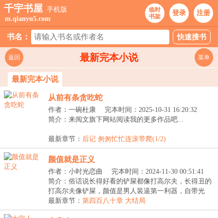
千宇书屋
手机版
临时
登录
注册
书架
m.qianyu5.com
书名：
最新完本小说
返回
菜单
最新完本小说
从前有条贪吃蛇
作者：一碗杜康
完本时间：2025-10-31 16:20:32
简介：来阅文旗下网站阅读我的更多作品吧...
最新章节：
后记 匆匆忙忙连滚带爬(1/2)
颜值就是正义
作者：小时光恋曲
完本时间：2024-11-30 00:51:41
简介：俗话说长得好看的铲屎都像打高尔夫，长得丑的
打高尔夫像铲屎，颜值是男人装逼第一利器，自带光
环，...
最新章节：
第四百八十章 大结局