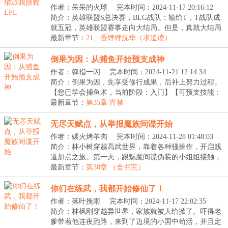
作者：呆呆的火球
完本时间：2024-11-17 20:16:12
简介：英雄联盟S总决赛，BLG战队：输给T，T战队成
就五冠，英雄联盟赛事走向大结局。但是，真就大结局
了吗...
最新章节：
21、香饽饽沈华（求追读）
倒果为因：从捕鱼开始预支成神
作者：弹指一闪
完本时间：2024-11-21 12:14:34
简介：倒果为因，先享受修行成果，后补上努力过程。
【您已学会捕鱼术，当前阶段：入门】【可预支技能：
捕...
最新章节：
第35章 宵禁
无尽天赋点，从举报魔族间谍开始
作者：碳火烤羊肉
完本时间：2024-11-28 01:48:03
简介：林小树穿越高武世界，靠着各种骚操作，开启贱
道加点之旅。第一天，跟魅魔间谍伪装的小姐姐接触，
反...
最新章节：
第38章 （全书完）
你们在练武，我都开始修仙了！
作者：落叶挽雨
完本时间：2024-11-17 22:02:35
简介：林枫刚穿越异世界，家族就被人给掀了。吓得老
爹带着他连夜跑路，来到了边境的小国中苟活，并且定