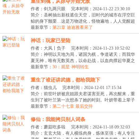
重生剑魂，从掠夺开始无敌
作者：剑九两只眼
完本时间：2024-11-22 23:30:10
简介：圣树抽出新枝遮住天空，旧时代的城市在浮空巨
鲸的身下颤栗…这是万物进化，怪物遍地，人人觉醒超
凡...
最新章节：
第21章 迪迪雅看呆了
神话：玩家已登陆
作者：大风丨负子
完本时间：2024-11-23 10:52:02
简介：神明以天地为局，诸国为棋，争道诸天；而我华
夏无神，唯有无数英杰，以命赴战，以血肉撑起华夏之
天...
最新章节：
30：观星·神明转生
重生了谁还讲武德，都给我跪下
作者：猫虫儿
完本时间：2024-12-01 17:15:34
简介：前世叶妍被庶姐跟夫君谋害至死，再次醒来，重
生到了被叶兰第一次想杀了她的时刻。叶妍带着上辈子
的...
最新章节：
第二十七章 最后交待
修仙：我能拷贝别人词条
作者：蘑菇吃多啦
完本时间：2024-11-18 09:32:03
简介：玄玄大陆，有人横练肉身，炼体至强；有人专注