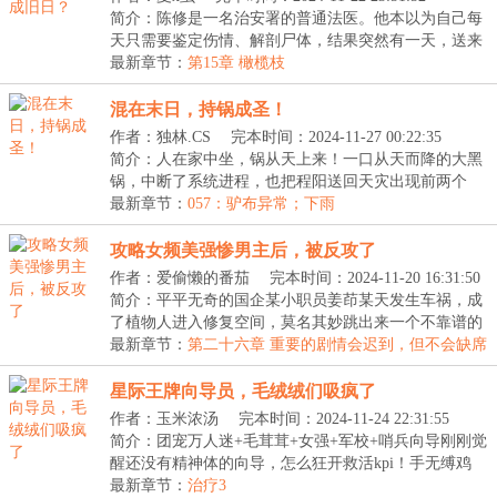
简介：陈修是一名治安署的普通法医。他本以为自己每
天只需要鉴定伤情、解剖尸体，结果突然有一天，送来
一...
最新章节：
第15章 橄榄枝
混在末日，持锅成圣！
作者：独林.CS
完本时间：2024-11-27 00:22:35
简介：人在家中坐，锅从天上来！一口从天而降的大黑
锅，中断了系统进程，也把程阳送回天灾出现前两个
月，...
最新章节：
057：驴布异常；下雨
攻略女频美强惨男主后，被反攻了
作者：爱偷懒的番茄
完本时间：2024-11-20 16:31:50
简介：平平无奇的国企某小职员姜茚某天发生车祸，成
了植物人进入修复空间，莫名其妙跳出来一个不靠谱的
系...
最新章节：
第二十六章 重要的剧情会迟到，但不会缺席
星际王牌向导员，毛绒绒们吸疯了
作者：玉米浓汤
完本时间：2024-11-24 22:31:55
简介：团宠万人迷+毛茸茸+女强+军校+哨兵向导刚刚觉
醒还没有精神体的向导，怎么狂开救活kpi！手无缚鸡
之...
最新章节：
治疗3