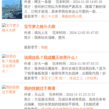
作者：网文一条柴
完本时间：2024-11-20 14:05:18
简介：曾经的江明以为李萌很严肃高冷，随着了解的深
入，江明才发现，原来李萌也有这么可爱的一面。...
最新章节：
第三十七章：勇敢的邓小琪
宝可梦之格斗大师
作者：戏玩人生
完本时间：2024-12-02 01:47:05
简介：我将站在顶峰。楚河...
最新章节：
抱歉
说我自私？我成魔王你哭什么！
作者：好大一碗
完本时间：2024-11-30 07:43:15
简介：孤身镇压魔族年，新任女城主竟说我自私？是为
了独享修炼资源！秘密培养为女战神，企图取代我！好
好...
最新章节：
第五十三章 统一，传说之上（大结局）
我的技能过于离谱
作者：天山北
完本时间：2024-11-15 23:11:51
简介：方远激活系统，完成任务就有奖励。虽然任务有
点抽象。但好在奖励的技能似乎很强。【光能武者