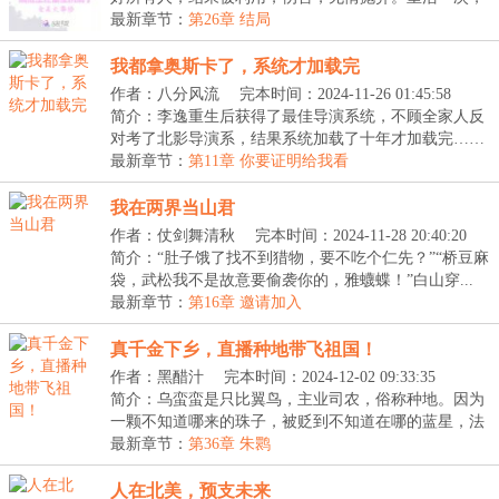
宋...
最新章节：
第26章 结局
我都拿奥斯卡了，系统才加载完
作者：八分风流
完本时间：2024-11-26 01:45:58
简介：李逸重生后获得了最佳导演系统，不顾全家人反
对考了北影导演系，结果系统加载了十年才加载完……
【...
最新章节：
第11章 你要证明给我看
我在两界当山君
作者：仗剑舞清秋
完本时间：2024-11-28 20:40:20
简介：“肚子饿了找不到猎物，要不吃个仁先？”“桥豆麻
袋，武松我不是故意要偷袭你的，雅蠛蝶！”白山穿...
最新章节：
第16章 邀请加入
真千金下乡，直播种地带飞祖国！
作者：黑醋汁
完本时间：2024-12-02 09:33:35
简介：乌蛮蛮是只比翼鸟，主业司农，俗称种地。因为
一颗不知道哪来的珠子，被贬到不知道在哪的蓝星，法
力...
最新章节：
第36章 朱鹮
人在北美，预支未来