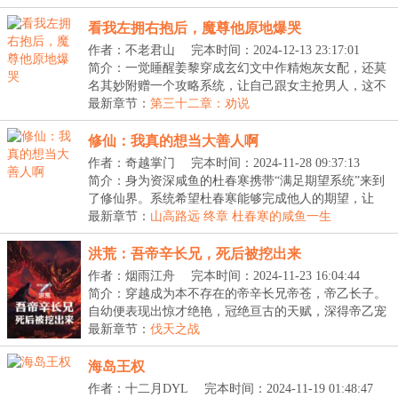
看我左拥右抱后，魔尊他原地爆哭
作者：不老君山
完本时间：2024-12-13 23:17:01
简介：一觉睡醒姜黎穿成玄幻文中作精炮灰女配，还莫
名其妙附赠一个攻略系统，让自己跟女主抢男人，这不
是...
最新章节：
第三十二章：劝说
修仙：我真的想当大善人啊
作者：奇越掌门
完本时间：2024-11-28 09:37:13
简介：身为资深咸鱼的杜春寒携带“满足期望系统”来到
了修仙界。系统希望杜春寒能够完成他人的期望，让
他...
最新章节：
山高路远 终章 杜春寒的咸鱼一生
洪荒：吾帝辛长兄，死后被挖出来
作者：烟雨江舟
完本时间：2024-11-23 16:04:44
简介：穿越成为本不存在的帝辛长兄帝苍，帝乙长子。
自幼便表现出惊才绝艳，冠绝亘古的天赋，深得帝乙宠
爱...
最新章节：
伐天之战
海岛王权
作者：十二月DYL
完本时间：2024-11-19 01:48:47