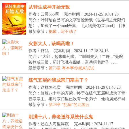
从转生成神开始无敌
作者：云哥666啊
完本时间：2024-11-25 16:01:28
简介：叶轩给自己写的文字冒险游戏《世界树之无限幻
想》，加载了一个mod合集。【人物美化CGmod】【神
器打...
最新章节：
抱歉，写不动了
火影大人，该喝药啦！
作者：虾鸽
完本时间：2024-11-17 18:34:16
简介：“大郎，起来喝药啦。”“谢谢夫人！”“砰...”瓷碗
被摔成三瓣，药汁飞溅在四处，富岳捂着脖子，...
最新章节：
第73章 有本事你就来试试
练气五层的我成宗门宗主了？
作者：这糕怎么卖
完本时间：2024-11-29 01:48:28
简介：修炼八十年的齐荣，终于在练气五层时成为了青
云宗宗主。那时宗门里已没有一名弟子，他纯属光杆司
令...
最新章节：
第28章 “犯病”的北国公
刚满十八，养老送终系统什么鬼
作者：还在人海里浮沉
完本时间：2024-11-17