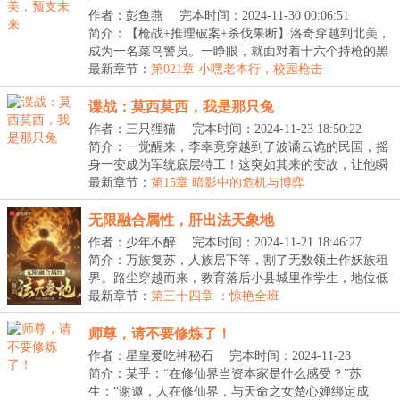
作者：彭鱼燕
完本时间：2024-11-30 00:06:51
简介：【枪战+推理破案+杀伐果断】洛奇穿越到北美，
成为一名菜鸟警员。一睁眼，就面对着十六个持枪的黑
人...
最新章节：
第021章 小嘿老本行，校园枪击
谍战：莫西莫西，我是那只兔
作者：三只狸猫
完本时间：2024-11-23 18:50:22
简介：一觉醒来，李幸竟穿越到了波谲云诡的民国，摇
身一变成为军统底层特工！这突如其来的变故，让他瞬
间...
最新章节：
第15章 暗影中的危机与博弈
无限融合属性，肝出法天象地
作者：少年不醉
完本时间：2024-11-21 18:46:27
简介：万族复苏，人族居下等，割了无数领土作妖族租
界。路尘穿越而来，教育落后小县城里作学生，地位低
微...
最新章节：
第三十四章 ：惊艳全班
师尊，请不要修炼了！
作者：星皇爱吃神秘石
完本时间：2024-11-28
20:40:09
简介：某乎：“在修仙界当资本家是什么感受？”苏
生：“谢邀，人在修仙界，与天命之女楚心婵绑定成