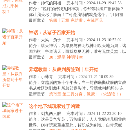
作者：帅气的阿祖
完本时间：2024-11-29 19:42:58
简介：“说好的传我九阳神功，你却带我练广播体操？
你让我丢尽了脸面！”“可是我练的就是这个。”江阿祖...
最新章节：
第四十五章 完结啦，有缘再见
神话：从诸子百家开始
作者：大风丨负子
完本时间：2024-11-23 10:52:02
简介：诸天神话，为华夏与神明战神明以天地为局，诸
国为棋，争道诸天，而我华夏无神，唯有无数英杰，以
命...
最新章节：
30：观星·神明转生
异端教皇：从裁判所签到十年开始
作者：小薄青
完本时间：2024-11-21 10:09:39
简介：穿越后的第十个年头，当一封彻底撕破脸的宣战
书从教廷送到裁判所总部案头时，异端裁判所所长·东
方...
最新章节：
第79章 第二具分身，派蒙！（求追读！）
这个地下城玩家过于凶猛
作者：剑九两只眼
完本时间：2024-11-22 23:30:10
简介：这是灵气复苏，万族崛起，人人觉醒超凡职业的
世界。DNF玩家重生至此，转职成为剑魂，自带天赋