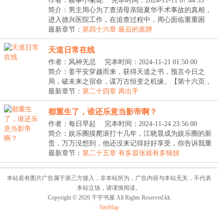
作者：糗事小菊花
完本时间：2024-11-11 07:44:53
简介：男主周心为了查清母亲陆夏华手术事故的真相，
进入德兴医院工作，在追查过程中，周心面临重重困
境，...
最新章节：
第四十六章:最后的底牌
天道日常在线
作者：风神无忌
完本时间：2024-11-21 01:50:00
简介：姜平安穿越而来，获得天道之书，预言今日之
局，破未来之宿命，谋万古恒变之机缘。【第十六页，
人间...
最新章节：
第二十四章 再出手
都重生了，谁还乐意当影帝啊？
作者：每日早起
完本时间：2024-11-24 23:56:00
简介：娱乐圈摸爬滚打十几年，江晓晨成为娱乐圈的新
贵，万万没想到，他还没来记得好好享受，你告诉我重
生...
最新章节：
第二十五章 有多嚣张就有多狼狈
本站若有图片广告属于第三方接入，非本站所为，广告内容与本站无关，不代表
本站立场，请谨慎阅读。
Copyright © 2020 千宇书屋 All Rights Reserved.kk
SiteMap