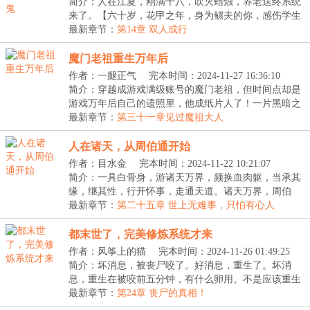
20:36:17
简介：人在江夏，刚满十八，吹灭蜡烛，养老送终系统
来了。【六十岁，花甲之年，身为鳏夫的你，感伤学生
时...
最新章节：
第14章 双人成行
魔门老祖重生万年后
作者：一腿正气
完本时间：2024-11-27 16:36:10
简介：穿越成游戏满级账号的魔门老祖，但时间点却是
游戏万年后自己的遗照里，他成纸片人了！一片黑暗之
中...
最新章节：
第三十一章见过魔祖大人
人在诸天，从周伯通开始
作者：目水金
完本时间：2024-11-22 10:21:07
简介：一具白骨身，游诸天万界，频换血肉躯，当承其
缘，继其性，行开怀事，走通天道。诸天万界，周伯
通、...
最新章节：
第二十五章 世上无难事，只怕有心人
都末世了，完美修炼系统才来
作者：风筝上的猫
完本时间：2024-11-26 01:49:25
简介：坏消息，被丧尸咬了。好消息，重生了。坏消
息，重生在被咬前五分钟，有什么卵用。不是应该重生
在丧...
最新章节：
第24章 丧尸的真相！