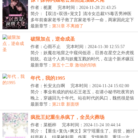
作者：栀夏
完本时间：2024-11-28 21:43:25
简介：【双洁+双强+宠文】清冷女总裁VS毒舌男神医
多年前秦家老爷子救了宫家老爷子一命，两家因此定下
了婚...
最新章节：
第31章 不离婚了
破限加点，逆命成圣
作者：心雨不止
完本时间：2024-11-30 12:55:57
简介：妖魔在地窟之中窥伺低语，巨兽在星空之外虎视
眈眈。在这个人类与妖魔互戮的时代，在这个新术碾压
旧...
最新章节：
第五十二章 激动的邹铁
年代，我的1995
作者：长安太白啊
完本时间：2024-11-24 15:02:00
简介：事业有成的的钻石王老五，在请小秘书吃夜宵的
晚上，穿越回九十年代。站在时代的风口，魏然很是恼
火...
最新章节：
第21章 新面饼
疯批王妃重生杀疯了，全员火葬场
作者：菜栀梓
完本时间：2024-11-24 10:44:14
简介：【重生+复仇+爽文】宋宁瑶重生了。前世，她讨
好所有人，结果被利用，伤害，无情抛弃。重活一次，