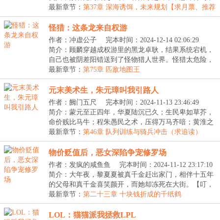
一...
最新章节：
第37章 深海诱饵，未来规划【求月票、推荐
票】
怪猎：这条龙来自权游
作者：冲虚公子
完本时间：2024-12-14 02:06:29
简介：顾麟穿越成权游里的黑龙卓耿，结果系统宕机，
自己也被阴差阳错送到了怪物猎人世界。怪猎太危险，
我...
最新章节：
第75章 匹敌地图王
元末美术生，朱元璋叫我引路人
作者：阙门五尺
完本时间：2024-11-13 23:46:49
简介：蒙元至正四年，华夏陆沉已久；生民卑如草芥，
命价贱比马牛；程朱愚民之术，压得万马齐喑；黄淮之
间...
最新章节：
第46章 队列训练与骑兵冲击（求追读）
物价贬值后，恶女深陷争宠修罗场
作者：发疯的咸鱼鱼
完本时间：2024-11-12 23:17:10
简介：大年夜，黎夏夏被真千金赶出家门，相伴十五年
的父母和真千金喜笑颜开，而她却冻死在大街。【叮，
恭...
最新章节：
第二十三章 十块钱折成的千纸鹤
LOL：猫猫派我拯救LPL