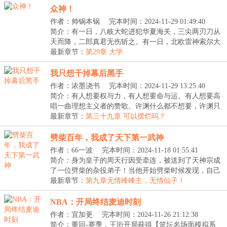
众神！
作者：帅锅本锅
完本时间：2024-11-29 01:49:40
简介：有一日，八岐大蛇进犯华夏海关，三尖两刃刀从
天而降，二郎真君无伤斩之。有一日，北欧雷神索尔大
战...
最新章节：
第29章 大学
我只想干掉幕后黑手
作者：浓墨浇书
完本时间：2024-11-29 13:25:40
简介：有人想要权与力，有人想要命与运。有人想要高
唱一曲理想主义者的赞歌。许渊什么都不想要，许渊只
想...
最新章节：
第三十九章 可以摆烂吗？
劈柴百年，我成了天下第一武神
作者：66一波
完本时间：2024-11-18 01:55:41
简介：身为皇子的周天行因受牵连，被送到了天神宗成
了一位劈柴的杂役弟子！当他开始劈柴时候发现，自己
劈...
最新章节：
第九章无情峰峰主，无情仙子！
NBA：开局终结麦迪时刻
作者：宜加更
完本时间：2024-11-26 21:12:38
简介：重回-赛季，王珩开局获得【篮坛名场面模拟系