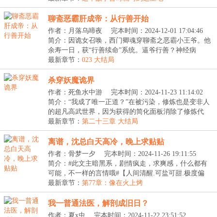
聊斋恶霸肝成帝：从行善开始
作者：月落乌啼夜
完本时间：2024-12-01 17:04:46
简介：因诡女召唤，西门卿魂穿聊斋之恶霸小王爷。他
余寿一日，获“行善续命”系统。逼爷行善？神经病
吗？...
最新章节：
023 大结局
杀穿妖魔诡界
作者：死鱼水中游
完本时间：2024-11-23 11:14:02
简介：“我成了唯一正道？”在被污染，修炼也是变非人
的超凡高武世界，因为获得的简化面板消除了修炼代
价...
最新章节：
第二十三章 大结局
离谱，沈总白天高冷，晚上求贴贴
作者：骨梦一夕
完本时间：2024-11-26 19:11:55
简介：#此文主暗黑系，剧情疯走，求爽感，什么都有
可能，不一样的言情哦#【人间清醒.可盐可甜.极度偏
执....
最新章节：
第77章：像在火上烤
我一普通法医，解剖成旧日？
作者：夏x虫
完本时间：2024-11-22 23:51:52