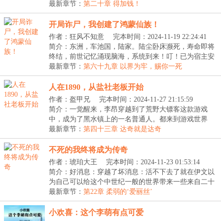
下...
最新章节：
第二十章 得加钱！
开局诈尸，我创建了鸿蒙仙族！
作者：狂风不知意
完本时间：2024-11-19 22:24:41
简介：东洲，车池国，陆家。陆尘卧床濒死，寿命即将
终结，前世记忆涌现脑海，系统到来！叮！已为宿主安
装...
最新章节：
第六十九章 以界为牢，赐你一死
人在1890，从盐社老板开始
作者：盔甲兄
完本时间：2024-11-27 21:15:59
简介：一觉醒来，李昂穿越到了荒野大镖客这款游戏
中，成为了黑水镇上的一名普通人。都来到游戏世界
了，自...
最新章节：
第四十三章 达奇就是达奇
不死的我终将成为传奇
作者：琥珀大王
完本时间：2024-11-23 01:53:14
简介：好消息：穿越了坏消息：活不下去了就在伊文以
为自己可以给这个中世纪一般的世界带来一些来自二十
一...
最新章节：
第22章 柔弱的‘爱丽丝’
小欢喜：这个李萌有点可爱