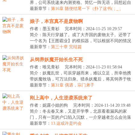
界，公司系统递来内测资格。简忆一阵无语，回想起自
己才...
最新章节：
第16章 随便结尾一下（扑了这书( ; _ ;
)/~~~）
娘子，本宫真不是废物啊
作者：墨玉青衫
完本时间：2024-11-25 10:29:57
简介：陈天行穿越了。成了大齐国的废物太子。还带了
一个名为【王图霸业】的模拟器，可以根据不同的情况
进...
最新章节：
第三十章 完结篇
从饲养妖魔开始长生不死
作者：唯见青衫
完本时间：2024-11-23 01:58:04
简介：妖魔乱世，司辰穿越而来，难以立足，所幸他携
带妖魔牧场，可万法归身。猎杀妖魔后，将其饲养于牧
场...
最新章节：
第31章 偶遇，宗门弟子
刚上高中，人生逆袭系统来了
作者：妮露小姐的狗
完本时间：2024-11-14 20:19:48
简介：冬去春又来，又是开学季，北原看着漏风的家
门，只有一页的户口陷入沉默，一介穿越者怎么会沦落
到这...
最新章节：
13.这或许是约会