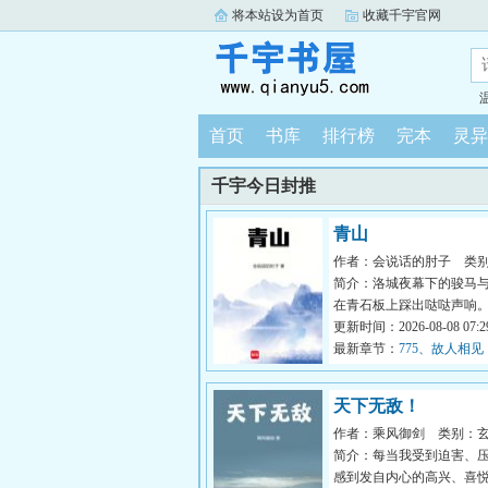
将本站设为首页
收藏千宇官网
首页
书库
排行榜
完本
灵异
千宇今日封推
青山
作者：会说话的肘子
类
简介：洛城夜幕下的骏马
在青石板上踩出哒哒声响
生故事中的人物，从云瀑中来
更新时间：2026-08-08 07:29
最新章节：
775、故人相见
天下无敌！
作者：乘风御剑
类别：
简介：每当我受到迫害、
感到发自内心的高兴、喜