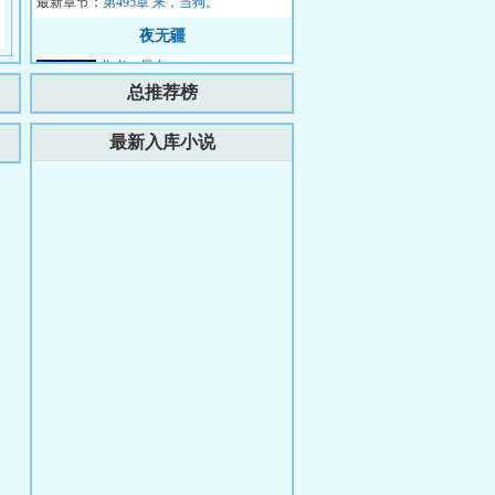
最新章节：
国要债，结果却被...
第495章 来，当狗。
夜无疆
作者：辰东
简介：那一天太阳落下再也没有
总推荐榜
升起……...
更新时间：2026-08-07 18:07:36
最新入库小说
最新章节：
第781章 现任与前任决高下
从克劳福德模板开始
作者：无情恋苍生
简介：从贾马尔-克劳福德模板
开始，成为传奇。...
更新时间：2026-08-07 01:47:45
最新章节：
第287章 最经典的名场面（求订
阅！！！）
从误闯天家开始摆烂
作者：变幻的四季
简介：一朝穿越，误闯天家。那
还奋斗什么？--------本书又名：
《我的女友有万亿资产。》...
更新时间：2026-08-08 11:34:18
最新章节：
347 人生一大乐事，就是吃吃吃
重生了，回到小县城当豪门