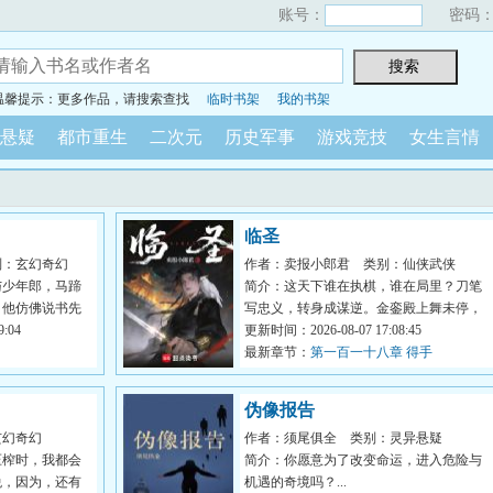
账号：
密码
温馨提示：更多作品，请搜索查找
临时书架
我的书架
悬疑
都市重生
二次元
历史军事
游戏竞技
女生言情
临圣
别：玄幻奇幻
作者：卖报小郎君
类别：仙侠武侠
与少年郎，马蹄
简介：这天下谁在执棋，谁在局里？刀笔
。他仿佛说书先
写忠义，转身成谋逆。金銮殿上舞未停，
...
:04
江山半壁已凋零。谁在封王拜...
更新时间：2026-08-07 17:08:45
最新章节：
第一百一十八章 得手
伪像报告
玄幻奇幻
作者：须尾俱全
类别：灵异悬疑
压榨时，我都会
简介：你愿意为了改变命运，进入危险与
悦，因为，还有
机遇的奇境吗？...