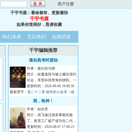
：
用户注册
千宇书屋：看啥都有、更新最快
千宇书屋
如果你觉得好，恳请收藏
科幻未来
玄幻奇幻
仙侠武侠
千宇编辑推荐
请勿高考时渡劫
作者：最白的乌鸦
简介：妖魔鬼怪与修士藏在现代
社会，享受科技带来的便利。一
千岁树妖冒充名贵古树，月月领
更新时间：2026-08-06 19:06:59
最新章节：
取政府补贴；八...
第二十二章 糯米的小金库（感
谢威严满满蕾咪莉雅的盟主）
我，枪神！
作者：如水意
简介：高飞做过很多事都失败
了。家里工厂破产成为负二代，
送过外卖跑过网约车，无奈去俄
更新时间：2026-08-07 17:00:25