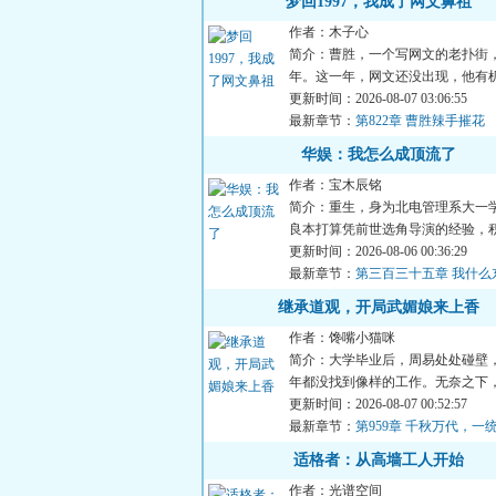
梦回1997，我成了网文鼻祖
作者：木子心
简介：曹胜，一个写网文的老扑街
年。这一年，网文还没出现，他有
文鼻祖。这个诱惑对他来...
更新时间：2026-08-07 03:06:55
最新章节：
第822章 曹胜辣手摧花
华娱：我怎么成顶流了
作者：宝木辰铭
简介：重生，身为北电管理系大一
良本打算凭前世选角导演的经验，
资本重操旧业。没想到进...
更新时间：2026-08-06 00:36:29
最新章节：
第三百三十五章 我什么
去催人家
继承道观，开局武媚娘来上香
作者：馋嘴小猫咪
简介：大学毕业后，周易处处碰壁
年都没找到像样的工作。无奈之下
翻出上学时爷爷给自己办...
更新时间：2026-08-07 00:52:57
最新章节：
第959章 千秋万代，一
【求月票】
适格者：从高墙工人开始
作者：光谱空间