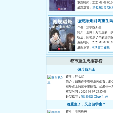
诚，林恩浩是专业的。套
更新时间：2026-08-08 00:30
进，不便展...
最新章节：
第425章 卖X
有零次和无数次
循规蹈矩能叫重生
作者：法学院新生
简介：全网千万粉丝的一
明远，回档成了年的法学
能说会道的他情话信手拈
更新时间：2026-08-07 00:18
过尽，事...
最新章节：
609.空口鉴狼
都市重生周推荐榜
佣兵我为王
作者：严七官
简介：如果你不在餐桌旁坐着，那
在餐桌上的菜单里躺着。如果你一
那么你的命就是你唯一的...
更新时间：2026-08-07 23:35:08
最新章节：
第1803章 CIA的让步
都重生了，又当留学生？
作者：暗黑祈祷