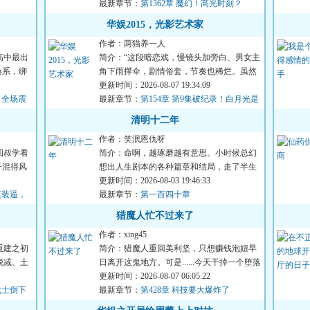
最新章节：
第1362章 魔幻！高光时刻？
华娱2015，光影艺术家
作者：两猫养一人
高中最出
简介：“这段暗恋戏，慢镜头加旁白、男女主
唤系，绑
角下雨撑伞，剧情俗套，节奏也稀烂。虽然
是流量偶像片剧，手艺...
更新时间：2026-08-07 19:34:09
，全场震
最新章节：
第154章 第9集破纪录！白月光是
你，青梅竹马是你，防弹少年也是你！
清明十二年
作者：笑泯恩仇呀
四叔学看
简介：命啊，越琢磨越有意思。小时候总幻
子混得风
想出人生剧本的各种篇章和结局，走了半生
才发现，那字里行间的转...
更新时间：2026-08-03 19:46:33
莫装逼，
最新章节：
第一百四十章
猎魔人忙不过来了
作者：xing45
重建之初
简介：猎魔人重回美利坚，只想赚钱泡妞早
锐减、土
日离开这鬼地方。可是......今天干掉一个堕落
恶灵，明天杀过来一...
更新时间：2026-08-07 06:05:22
战士倒下
最新章节：
第428章 科技要大爆炸了