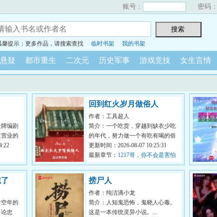
账号：
密码
温馨提示：更多作品，请搜索查找
临时书架
我的书架
悬疑
都市重生
二次元
历史军事
游戏竞技
女生言情
回到红火岁月做俗人
作者：工具超人
金牌编剧
简介：一个吃货，穿越到缺衣少吃
夜营业的
的年代，努力做一个有吃有喝的俗
为小朋友
:22
人。合理党，暴戾少，智商在线，
更新时间：2026-08-07 10:25:31
无诸天、...
最新章节：
1217哥，你不会是害怕
吧？
诚了
捞尸人
作者：纯洁滴小龙
时空年的
简介：人知鬼恐怖，鬼晓人心毒。
。论忠
这是一本传统灵异小说。...