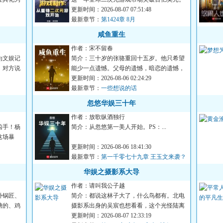
《崩坏》《明日方舟》《...
更新时间：2026-08-07 07:51:48
最新章节：
第1424章 8月
咸鱼重生
作者：宋不留春
为文娱记
简介：三十岁的张骆重回十五岁。他只希望
，对方说
能少一点遗憾。父母的遗憾，暗恋的遗憾，
成长的遗憾。他其实所求...
更新时间：2026-08-06 02:24:29
最新章节：
一些想说的话
忽悠华娱三十年
作者：放歌纵酒独行
凶手！杨
简介：从忽悠第一美人开始。PS：...
这场暴
更新时间：2026-08-06 18:41:30
最新章节：
第一千零七十九章 王玉文来袭？
《大象席地而坐》
华娱之摄影系大导
作者：请叫我公子越
补锅匠、
简介：都说这林子大了，什么鸟都有。北电
糖的、鸡
摄影系出身的吴宸也想看看，这个光怪陆离
的电影圈里，究竟都有些...
更新时间：2026-08-07 12:33:19