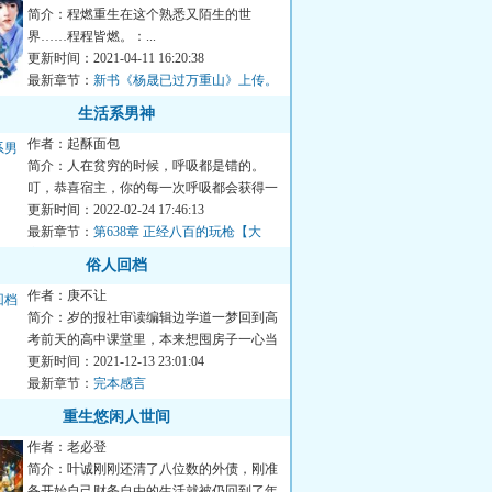
简介：程燃重生在这个熟悉又陌生的世
界……程程皆燃。：...
更新时间：2021-04-11 16:20:38
最新章节：
新书《杨晟已过万重山》上传。
生活系男神
作者：起酥面包
简介：人在贫穷的时候，呼吸都是错的。
叮，恭喜宿主，你的每一次呼吸都会获得一
定的金钱。叮，你吃到一只...
更新时间：2022-02-24 17:46:13
最新章节：
第638章 正经八百的玩枪【大
章】
俗人回档
作者：庚不让
简介：岁的报社审读编辑边学道一梦回到高
考前天的高中课堂里，本来想囤房子一心当
寓公的中年大叔依靠长年...
更新时间：2021-12-13 23:01:04
最新章节：
完本感言
重生悠闲人世间
作者：老必登
简介：叶诚刚刚还清了八位数的外债，刚准
备开始自己财务自由的生活就被仍回到了年