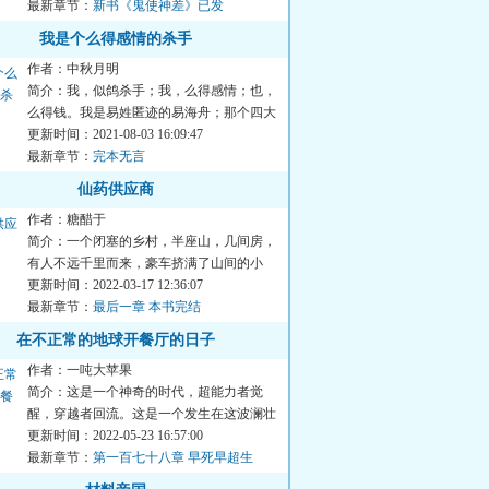
最新章节：
新书《鬼使神差》已发
我是个么得感情的杀手
作者：中秋月明
简介：我，似鸽杀手；我，么得感情；也，
么得钱。我是易姓匿迹的易海舟；那个四大
发明精通一半的男人；我...
更新时间：2021-08-03 16:09:47
最新章节：
完本无言
仙药供应商
作者：糖醋于
简介：一个闭塞的乡村，半座山，几间房，
有人不远千里而来，豪车挤满了山间的小
路，因为这里有一个年轻人...
更新时间：2022-03-17 12:36:07
最新章节：
最后一章 本书完结
在不正常的地球开餐厅的日子
作者：一吨大苹果
简介：这是一个神奇的时代，超能力者觉
醒，穿越者回流。这是一个发生在这波澜壮
阔的时代中，一家小餐厅内...
更新时间：2022-05-23 16:57:00
最新章节：
第一百七十八章 早死早超生