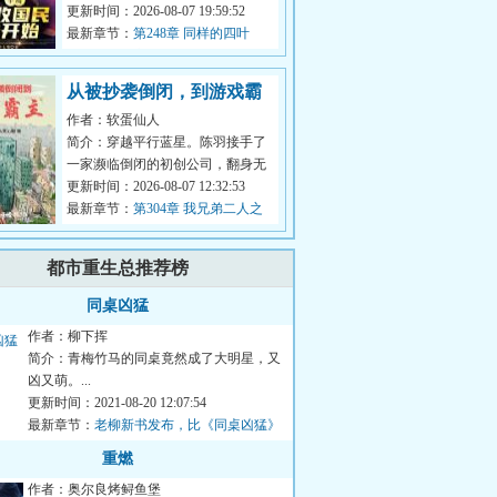
女团的白月光？【正经简介】：
更新时间：2026-08-07 19:59:52
年，半岛娱...
最新章节：
第248章 同样的四叶
草，不同的心事
从被抄袭倒闭，到游戏霸
作者：软蛋仙人
主
简介：穿越平行蓝星。陈羽接手了
一家濒临倒闭的初创公司，翻身无
望，只能等死。绝望之中，陈羽却
更新时间：2026-08-07 12:32:53
发现这里...
最新章节：
第304章 我兄弟二人之
志可吞天下！被他用看垃圾的眼神
看的好爽！
都市重生总推荐榜
同桌凶猛
作者：柳下挥
简介：青梅竹马的同桌竟然成了大明星，又
凶又萌。...
更新时间：2021-08-20 12:07:54
最新章节：
老柳新书发布，比《同桌凶猛》
更凶猛的《猎赝》！
重燃
作者：奥尔良烤鲟鱼堡