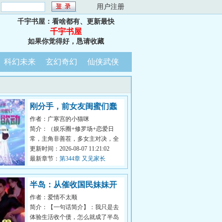
：
用户注册
千宇书屋：看啥都有、更新最快
千宇书屋
如果你觉得好，恳请收藏
科幻未来
玄幻奇幻
仙侠武侠
刚分手，前女友闺蜜们蠢
作者：广寒宫的小猫咪
蠢欲动
简介：（娱乐圈+修罗场+恋爱日
常，主角非善茬，多女主对决，全
程高能。）分手当晚，和高冷女友
更新时间：2026-08-07 11:21:02
极限拉扯一...
最新章节：
第344章 又见家长
半岛：从催收国民妹妹开
作者：爱情不太顺
始
简介：【一句话简介】：我只是去
体验生活收个债，怎么就成了半岛