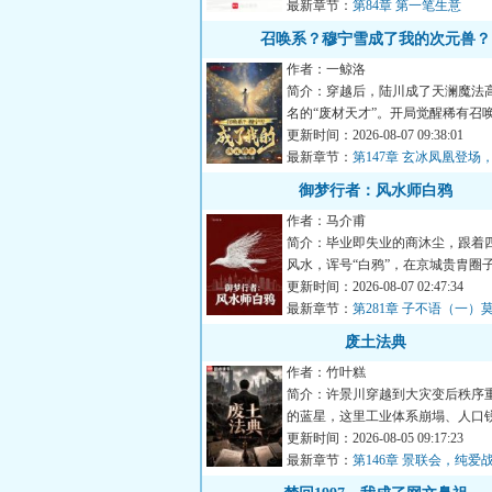
最新章节：
第84章 第一笔生意
召唤系？穆宁雪成了我的次元兽？
作者：一鲸洛
简介：穿越后，陆川成了天澜魔法
名的“废材天才”。开局觉醒稀有召
定【驭兽投资系统】，...
更新时间：2026-08-07 09:38:01
最新章节：
第147章 玄冰凤凰登场
撼！
御梦行者：风水师白鸦
作者：马介甫
简介：毕业即失业的商沐尘，跟着
风水，诨号“白鸦”，在京城贵胄圈
生水起，迎娶白富美，...
更新时间：2026-08-07 02:47:34
最新章节：
第281章 子不语（一）
装逼遭暴击
废土法典
作者：竹叶糕
简介：许景川穿越到大灾变后秩序
的蓝星，这里工业体系崩塌、人口
地变质、犯罪横行、权力...
更新时间：2026-08-05 09:17:23
最新章节：
第146章 景联会，纯爱
了（求月票）