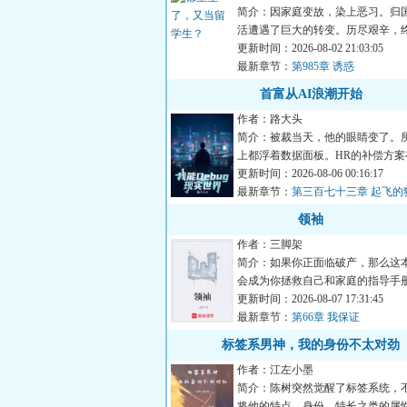
简介：因家庭变故，染上恶习。归
活遭遇了巨大的转变。历尽艰辛，
十六岁时攒下了房子的首...
更新时间：2026-08-02 21:03:05
最新章节：
第985章 诱惑
首富从AI浪潮开始
作者：路大头
简介：被裁当天，他的眼睛变了。
上都浮着数据面板。HR的补偿方案
算错误他当场多拿了四万...
更新时间：2026-08-06 00:16:17
最新章节：
第三百七十三章 起飞的
领袖
作者：三脚架
简介：如果你正面临破产，那么这
会成为你拯救自己和家庭的指导手册。--
更新时间：2026-08-07 17:31:45
最新章节：
第66章 我保证
标签系男神，我的身份不太对劲
作者：江左小墨
简介：陈树突然觉醒了标签系统，
将他的特点、身份、特长之类的属