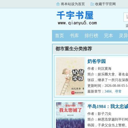
将本站设为首页
收藏千宇官网
首页
书库
排行榜
完本
灵异
都市重生分类推荐
奶爸学园
作者：剑沉黄海
简介：娱乐圈大拿、著名
张叹，继承了一所只在深
幼儿园，想关关不了，因
更新时间：2026-08-06 05:14
实在太可...
最新章节：
3484、寻常
半岛1984：我太忠
作者：影子刀尖
简介：林恩浩穿越到平行
韩国，子承父业当上警察