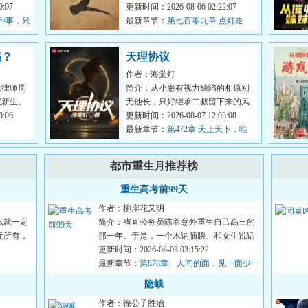
路过于先
:07
更新时间：2026-08-06 02:22:07
这种事，只
最新章节：
第七百零九章 点灯走
江！
吗？
天理协议
作者：海棠灯
线律师周
简介：从小患有视力缺陷的相原别
院新生。
无他长，只好继承二叔留下来的风
来，千帆
:06
水堂，帮助客人们占卜运势，消灾
更新时间：2026-08-07 12:03:08
解厄，趋...
最新章节：
第472章 天上天下，唯
我独尊（日更8k求月票）
都市重生月推荐榜
重生高考前99天
作者：柳岸花又明
么就一定
简介：省直公务员陈着意外重生自己高三的
无所有，
那一年。于是，一个木讷腼腆、和女生说话
都会脸红、只知道学习的...
更新时间：2026-08-03 03:15:22
最新章节：
第878章、人间的面，见一面少一
面（下）
隐蛾
作者：徐公子胜治