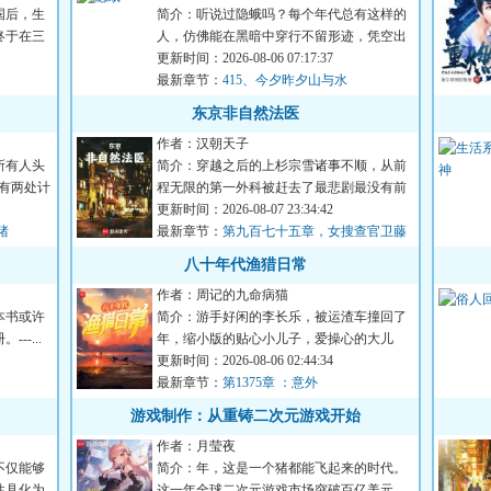
国后，生
简介：听说过隐蛾吗？每个年代总有这样的
终于在三
人，仿佛能在黑暗中穿行不留形迹，凭空出
现又倏然消失。存在且未...
更新时间：2026-08-06 07:17:37
最新章节：
415、今夕昨夕山与水
东京非自然法医
作者：汉朝天子
所有人头
简介：穿越之后的上杉宗雪诸事不顺，从前
有两处计
程无限的第一外科被赶去了最悲剧最没有前
途最不受人待见没钱没地...
更新时间：2026-08-07 23:34:42
猪
最新章节：
第九百七十五章，女搜查官卫藤
美彩！
八十年代渔猎日常
作者：周记的九命病猫
本书或许
简介：游手好闲的李长乐，被运渣车撞回了
-...
年，缩小版的贴心小儿子，爱操心的大儿
子，心冷了的老婆。但他已...
更新时间：2026-08-06 02:44:34
最新章节：
第1375章 ：意外
游戏制作：从重铸二次元游戏开始
作者：月莹夜
不仅能够
简介：年，这是一个猪都能飞起来的时代。
性具化为
这一年全球二次元游戏市场突破百亿美元。