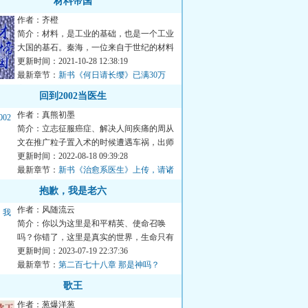
材料帝国
作者：齐橙
简介：材料，是工业的基础，也是一个工业
大国的基石。秦海，一位来自于世纪的材料
学专家，穿越到了年的一...
更新时间：2021-10-28 12:38:19
最新章节：
新书《何日请长缨》已满30万
字，周末上架
回到2002当医生
作者：真熊初墨
简介：立志征服癌症、解决人间疾痛的周从
文在推广粒子置入术的时候遭遇车祸，出师
未捷身先死。但却阴差阳...
更新时间：2022-08-18 09:39:28
最新章节：
新书《治愈系医生》上传，请诸
君品鉴
抱歉，我是老六
作者：风随流云
简介：你以为这里是和平精英、使命召唤
吗？你错了，这里是真实的世界，生命只有
一次，嘎了不能复活。人们...
更新时间：2023-07-19 22:37:36
最新章节：
第二百七十八章 那是神吗？
歌王
作者：葱爆洋葱