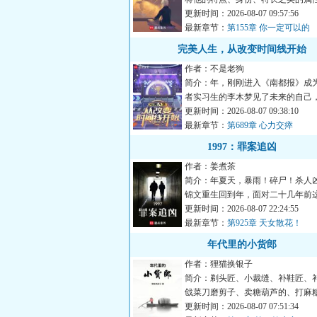
标签，提供增益，并且还...
更新时间：2026-08-07 09:57:56
最新章节：
第155章 你一定可以的
完美人生，从改变时间线开始
作者：不是老狗
简介：年，刚刚进入《南都报》成
者实习生的李木梦见了未来的自己
出了一组彩票号码。第二...
更新时间：2026-08-07 09:38:10
最新章节：
第689章 心力交瘁
1997：罪案追凶
作者：姜煮茶
简介：年夏天，暴雨！碎尸！杀人
锦文重生回到年，面对二十几年前
雨，芦苇荡的女性碎尸，他...
更新时间：2026-08-07 22:24:55
最新章节：
第925章 天女散花！
年代里的小货郎
作者：狸猫换银子
简介：剃头匠、小裁缝、补鞋匠、
戗菜刀磨剪子、卖糖葫芦的、打麻
毛换糖的、……这些跑单...
更新时间：2026-08-07 07:51:34