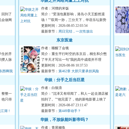
华娱之开局给周董上上对抗
作者：河狸的米饭
，回到了
简介：“受顶包案影响，港岛小天王黯然退
机会做网
场！”“双周一孙，三分天下，华语乐坛新势
力！”“新时代华语乐...
更新时间：2026-08-05 22:03:54
最新章节：
周日完结，一次性放出
东京医途
作者：睡醒了会饿
学生的齐
简介：重生平行时空的东京后，桐生和介憋
积攒人脉
了半天才写出一句“我的高中成绩并不理
想”，无奈之下，只能弃文...
更新时间：2026-08-06 10:37:53
东西啊我
最新章节：
第462章 大胆只要承担风险
华娱：分手之后当巨星
作者：白狼浪
，整整一
简介：“沈泽又有绯闻了，和人一起去酒店被
，他只得
拍到了。”“他完蛋了，他的新电影要上映了
吧，投资那么大，他...
更新时间：2026-08-07 23:11:47
统江湖！
最新章节：
第449章动手？
华娱，不放纵能叫影帝吗？
作者：青尾鲫鱼