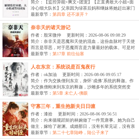
简介：【监控异能+爽文+团宠】【正直勇敢大小姐×面
冷心细大队长】父亲因为绿茶后妈和继妹将她赶出家门
的...
最新章节：
第四章 还不滚开？
奈非天的诸天游记
作者：殷宋微仲
更新时间：2026-08-06 09:08:29
简介：奈非天是恶魔和天使的混血，这份血脉对于天使
而言是罪恶，对于恶魔而言是力量最好的载体。可是对
于...
最新章节：
第17章 前往仙塞
人在东京：系统说是百鬼夜行
作者：ok加油
更新时间：2026-08-06 09:05:17
简介：作为交换僧到东京，身怀‘成佛’系统的释迦。作
为交换僧刚来到东京的释迦，沙雕多年的系统突然变
了...
最新章节：
第5章 未亡人-佛眼
守寡三年，重生抱新夫日日缠
作者：漆拾
更新时间：2026-08-06 09:56:51
简介：向来循规蹈矩的林婉做了一件荒唐事。她为自己
做主，嫁给了谢渊。成婚那日，没有长辈见证，没有亲
友...
最新章节：
第二十七章陆峥，陆公子来了