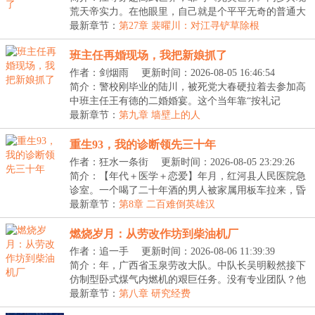
荒天帝实力。在他眼里，自己就是个平平无奇的普通大
学...
最新章节：
第27章 裴曜川：对江寻铲草除根
班主任再婚现场，我把新娘抓了
作者：剑烟雨
更新时间：2026-08-05 16:46:54
简介：警校刚毕业的陆川，被死党大春硬拉着去参加高
中班主任王有德的二婚婚宴。这个当年靠“按礼记
人”、...
最新章节：
第九章 墙壁上的人
重生93，我的诊断领先三十年
作者：狂水一条街
更新时间：2026-08-05 23:29:26
简介：【年代＋医学＋恋爱】年月，红河县人民医院急
诊室。一个喝了二十年酒的男人被家属用板车拉来，昏
迷...
最新章节：
第8章 二百难倒英雄汉
燃烧岁月：从劳改作坊到柴油机厂
作者：追一手
更新时间：2026-08-06 11:39:39
简介：年，广西省玉泉劳改大队。中队长吴明毅然接下
仿制型卧式煤气内燃机的艰巨任务。没有专业团队？他
甄...
最新章节：
第八章 研究经费