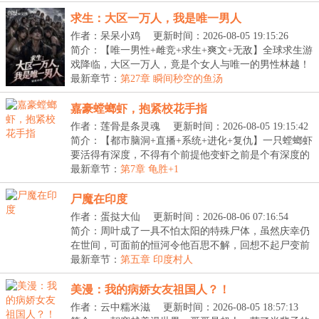
读）
求生：大区一万人，我是唯一男人
作者：呆呆小鸡
更新时间：2026-08-05 19:15:26
简介：【唯一男性+雌竞+求生+爽文+无敌】全球求生游
戏降临，大区一万人，竟是个女人与唯一的男性林越！
刚...
最新章节：
第27章 瞬间秒空的鱼汤
嘉豪螳螂虾，抱紧校花手指
作者：莲骨是条灵魂
更新时间：2026-08-05 19:15:42
简介：【都市脑洞+直播+系统+进化+复仇】一只螳螂虾
要活得有深度，不得有个前提他变虾之前是个有深度的
人...
最新章节：
第7章 龟胜+1
尸魔在印度
作者：蛋挞大仙
更新时间：2026-08-06 07:16:54
简介：周叶成了一具不怕太阳的特殊尸体，虽然庆幸仍
在世间，可面前的恒河令他百思不解，回想不起尸变前
后...
最新章节：
第五章 印度村人
美漫：我的病娇女友祖国人？！
作者：云中糯米滋
更新时间：2026-08-05 18:57:13