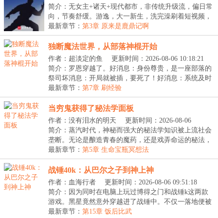
简介：无女主+诸天+现代都市，非传统升级流，偏日常
向，节奏舒缓。游逸，大一新生，洗完澡刷着短视频，
咔...
最新章节：
第3章 原来是鹿鼎记啊
独断魔法世界，从部落神棍开始
作者：超淡定的鱼
更新时间：2026-08-06 10:18:21
简介：罗恩穿越了。好消息：身份尊贵，是一座部落的
祭司坏消息：开局就被插，要死了！好消息：系统及时
出...
最新章节：
第7章 刷经验
当穷鬼获得了秘法学面板
作者：没有泪水的明天
更新时间：2026-08-06
10:12:02
简介：蒸汽时代，神秘而强大的秘法学知识被上流社会
垄断。无论是酿造青春的魔药，还是戏弄命运的秘法，
都...
最新章节：
第5章 生命宝瓶冥想法
战锤40k：从巴尔之子到神上神
作者：血海行者
更新时间：2026-08-06 09:51:18
简介：因为同时在电脑上玩过博得之门和战锤k这两款
游戏。黑星竟然意外穿越进了战锤中。不仅一落地便被
血...
最新章节：
第15章 饭后比武