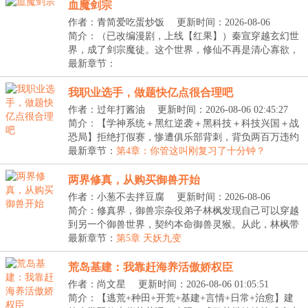
血魔剑宗
作者：青简爱吃蛋炒饭
更新时间：2026-08-06
02:00:43
简介：（已改编漫剧，上线【红果】）秦宣穿越玄幻世
界，成了剑宗魔徒。这个世界，修仙不再是清心寡欲，
感...
最新章节：
我职业选手，做题快亿点很合理吧
作者：过年打酱油
更新时间：2026-08-06 02:45:27
简介：【学神系统＋黑红逆袭＋黑科技＋科技兴国＋战
恐局】拒绝打假赛，惨遭俱乐部背刺，背负两百万违约
金...
最新章节：
第4章：你管这叫刚复习了十分钟？
两界修真，从购买御兽开始
作者：小葱不去拌豆腐
更新时间：2026-08-06
01:24:13
简介：修真界，御兽宗杂役弟子林枫发现自己可以穿越
到另一个御兽世界，契约本命御兽灵猴。从此，林枫带
着...
最新章节：
第5章 天妖九变
荒岛基建：我靠赶海养活傲娇权臣
作者：尚文星
更新时间：2026-08-06 01:05:51
简介：【逃荒+种田+开荒+基建+言情+日常+治愈】建