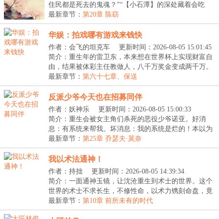
住民都是死去的鬼魂？”“【小石潭】的深处藏着会吃
人...
最新章节：
第20章 陈窈
华娱：拍戏哪有游戏来钱快
作者：会飞的坦克车
更新时间：2026-08-05 15:01:45
简介：重生年的雷卫东，本来想在世界杯上实现财富自
由，结果被体彩主任教做人，八千万奖金变成两千万。
拉...
最新章节：
第六十七章、保送
反派少爷今天也在招募同伴
作者：妖神乐
更新时间：2026-08-05 15:00:33
简介：重生会被女主角们杀死的恶役少爷诺亚。好消
息：有系统来帮我。坏消息：我的系统是烂的！本以为
还能...
最新章节：
第25章 乔瑟夫·莫奈
我以术法通神！
作者：持拙
更新时间：2026-08-05 14:39:34
简介：一面通神玉镜，让沈沧重生到术士的世界。这个
世界的术士不求长生，不修性命，以术力镌刻命盘，竟
成...
最新章节：
第10章 前所未有的时代