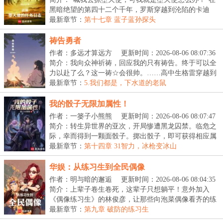
黑暗绝望的第四十二个千年，罗斯穿越到沦陷的卡迪
亚...
最新章节：
第十七章 蓝子蓝孙探头
祷告勇者
作者：多远才算远方
更新时间：2026-08-06 08:07:36
简介：我向众神祈祷，回应我的只有祷告。终于可以全
力以赴了么？这一祷☆会很帅。……高中生格雷穿越到
了...
最新章节：
5.我们都是，下水道的老鼠
我的骰子无限加属性！
作者：一篓子小熊熊
更新时间：2026-08-06 08:07:47
简介：转生异世界的亚次，开局惨遭黑龙囚禁。临危之
际，幸而得到一颗面骰子。掷出骰子，即可获得相应属
性...
最新章节：
第十四章 31智力，冰枪变冰山
华娱：从练习生到全民偶像
作者：明与暗的邂逅
更新时间：2026-08-06 08:04:35
简介：上辈子卷生卷死，这辈子只想躺平！意外加入
《偶像练习生》的林俊彦，让那些向泡菜偶像看齐的练
习生...
最新章节：
第九章 破防的练习生