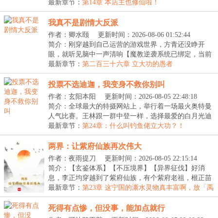
灵...
最新章节：
第14章 本店主也修仙啦！
我真不是剧情大反派
作者：卿水颐
更新时间：2026-08-06 01:52:44
简介：刚穿越到自己运营的游戏世界，方青还没睁开
眼，就听见脑中一声清响【魔教逆袭系统已绑定，当前
任务...
最新章节：
第二百三十六章 立大功的愚者
投票不选迪迦，我变身不救你别叫
作者：玄阳本阳
更新时间：2026-08-05 22:48:18
简介：全球最大的特摄网站上，举行着一场最火奥特曼
人气比赛。王林跟一群中登一样，选择最爱的白月光迪
迦...
最新章节：
第24章：什么叫钓鱼佬立大功？！
两界：让紫府仙族再次伟大
作者：夜雨提刀
更新时间：2026-08-05 22:15:14
简介：【玄鉴体系】【不压境界】【异界征伐】好消
息，李正均穿越到了紫府仙族，有个紫府老祖，根正苗
红的...
最新章节：
第23章 这宁国的澌水灵物真丰富啊，放「禹
余界」不得抢破头？
死得有点惨，但没事，能加点就行