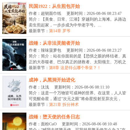
民国1922：从生煎包开始
作者：超韧面巾纸
更新时间：2026-08-06 08:23:47
简介：【美食、日常、江湖】穿越到的上海滩。从路边
卖生煎起家，一步步成为中华老字号。...
最新章节：
第14章 罗爷
战锤：从非法灵能者开始
作者：辣味菠萝包
更新时间：2026-08-06 08:23:27
简介：简介：站在你面前的是【恐惧之眼的终结者、真
正的大吞噬者、巴尔真正的拯救者、太阳领主、万机之
神...
最新章节：
第8章 这是特么哪个帝皇？！
成神，从黑洞开始进化
作者：汰浅
更新时间：2026-08-06 08:11:10
简介：这是一个万物皆可成神的世界。在这里，人人皆
可觉醒命星，通过“次元之眼”将命星投射至异次元，
吞...
最新章节：
第21章 拆分神术
战锤：堕天使的任务日志
作者：面粉CuO
更新时间：2026-08-06 08:10:48
简介：“喊我去抓堕天使，可我就是堕天使怎么办？”在