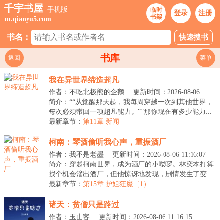
千宇书屋
手机版
临时
登录
注册
书架
m.qianyu5.com
书名：
书库
返回
菜单
我在异世界缔造超凡
作者：不吃北极熊的企鹅
更新时间：2026-08-06
11:54:43
简介：““从觉醒那天起，我每周穿越一次到其他世界，
每次必须带回一项超凡能力。”“那你现在有多少能力...
最新章节：
第11章 新闻
柯南：琴酒偷听我心声，重振酒厂
作者：我不是老墨
更新时间：2026-08-06 11:16:07
简介：穿越柯南世界，成为酒厂的小喽啰。林奕本打算
找个机会溜出酒厂，但他惊讶地发现，剧情发生了变
化！...
最新章节：
第15章 护姐狂魔（1）
诸天：贫僧只是路过
作者：玉山客
更新时间：2026-08-06 11:16:15