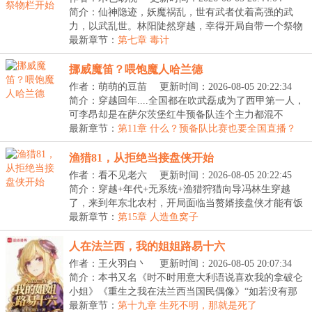
简介：仙神隐迹，妖魔祸乱，世有武者仗着高强的武
力，以武乱世。林阳陡然穿越，幸得开局自带一个祭物
台，...
最新章节：
第七章 毒计
挪威魔笛？喂饱魔人哈兰德
作者：萌萌的豆苗
更新时间：2026-08-05 20:22:34
简介：穿越回年....全国都在吹武磊成为了西甲第一人，
可李昂却是在萨尔茨堡红牛预备队连个主力都混不
上。...
最新章节：
第11章 什么？预备队比赛也要全国直播？
渔猎81，从拒绝当接盘侠开始
作者：看不见老六
更新时间：2026-08-05 20:22:45
简介：穿越+年代+无系统+渔猎狩猎向导冯林生穿越
了，来到年东北农村，开局面临当赘婿接盘侠才能有饭
吃的...
最新章节：
第15章 人造鱼窝子
人在法兰西，我的姐姐路易十六
作者：王火羽白丶
更新时间：2026-08-05 20:07:34
简介：本书又名《时不时用意大利语说喜欢我的拿破仑
小姐》《重生之我在法兰西当国民偶像》“如若没有那
本...
最新章节：
第十九章 生死不明，那就是死了