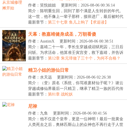
作者：笑悦姐姐
更新时间：2026-08-06 00:36:14
简介：陈明重生回，回到了那个满是人生转折的年代。
这一世，他不像上一辈子那样，接班进厂，最后被时代
裹...
最新章节：
第三十七章 鱼儿上钩了【求追读】
天幕：教嘉靖健身成圣，万朝看傻
作者：AustimX
更新时间：2026-08-06 00:38:51
简介：嘉靖二十一年，李长生穿越成诏狱死囚，三日后
问斩。为求活命，他算准壬寅宫变，救下嘉靖，并告诉
这...
最新章节：
第12章 朱元璋做了三十个，为何不合格？
精卫小姐的游仙日常
作者：水天远
更新时间：2026-08-06 02:26:38
简介：（变）原名《系统，你骂谁废材仙子呢？》谢云
穿越成修仙界最后一只精卫，继承了精卫一族的百代传
承...
最新章节：
第81章 战蛇妖
尼禄
作者：九鱼
更新时间：2026-08-06 00:41:56
简介：他不仅是个皇帝，更是一位神明！最后一批黄金
人类死去之后，奥林匹斯山上的众神也不再行走于人世