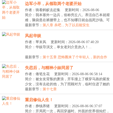
边军小卒，从领取两个老婆开始
作者：骑着蚂蚁去赶集
更新时间：2026-08-06
08:01:23
简介：我本塞外一边兵，俗称穷丘八。养活自己本就艰
难，脑袋悬在裤腰带上，也不知哪日就会战死沙场。可
就...
最新章节：
第八章 杀吧，为了以后能安生
风起华娱
作者：苹末风
更新时间：2026-08-06 07:40:20
简介：华娱导演文，单女老刘介意勿入！...
最新章节：
第十五章 恐怖圈来了个年轻人，新的合作
失恋后，与精神小妹同居了
作者：倦笔生花
更新时间：2026-08-06 06:58:14
简介：被女友背叛的萧浪，开车撞上了横穿马路的紫发
少女，没有去处的他，为了照顾对方，临时住进了她的
出...
最新章节：
第十七章
重启修仙人生！
作者：挣钱养猪
更新时间：2026-08-06 06:37:07
简介：开局死一次，再回穿越时。外面的世界很灿烂，