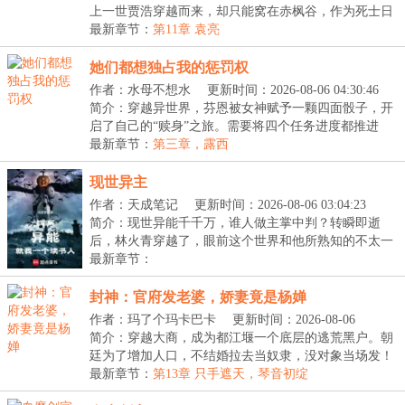
上一世贾浩穿越而来，却只能窝在赤枫谷，作为死士日
日...
最新章节：
第11章 袁亮
她们都想独占我的惩罚权
作者：水母不想水
更新时间：2026-08-06 04:30:46
简介：穿越异世界，芬恩被女神赋予一颗四面骰子，开
启了自己的“赎身”之旅。需要将四个任务进度都推进
至...
最新章节：
第三章，露西
现世异主
作者：天成笔记
更新时间：2026-08-06 03:04:23
简介：现世异能千千万，谁人做主掌中判？转瞬即逝
后，林火青穿越了，眼前这个世界和他所熟知的不太一
样：...
最新章节：
封神：官府发老婆，娇妻竟是杨婵
作者：玛了个玛卡巴卡
更新时间：2026-08-06
02:56:44
简介：穿越大商，成为都江堰一个底层的逃荒黑户。朝
廷为了增加人口，不结婚拉去当奴隶，没对象当场发！
看...
最新章节：
第13章 只手遮天，琴音初绽