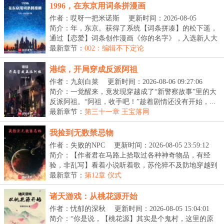
1996，在东京用词条拼漫画
作者：哎呀一把米诺斯
更新时间：2026-08-05
15:22:35
简介：年，东京。获得了系统【词条拼凑】的松下遥，
通过【恋爱】词条创作漫画《你的名字》，入选新人大
赏...
最新章节：
002：编辑不下定论
港综，开局穿成反派阿祖
作者：九刻白菜
更新时间：2026-08-06 09:27:06
简介：一觉醒来，竟发现穿越成了“新警察故事”里的大
反派阿祖。“阿祖，收手吧！”趁着剧情还没有开始，...
最新章节：
第三十一章 王宝落网
我捡到无数禁忌物
作者：失败的NPC
更新时间：2026-08-05 23:59:12
简介：【作者君在马路上拾取过各种神奇物品，有经
验，非乱写】看着小说听着歌，苏伦猝不及防地穿越到
一个...
最新章节：
第12章 仪式
诸天游戏：从桃花源开始
作者：忧郁的深秋
更新时间：2026-08-05 15:04:01
简介：“你是说，【桃花源】其实是个鬼村，这里的原