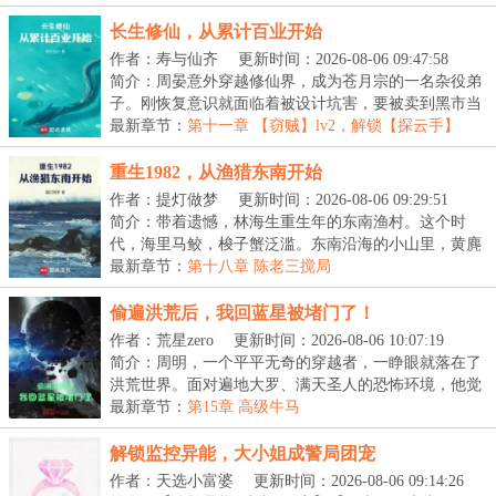
长生修仙，从累计百业开始
作者：寿与仙齐
更新时间：2026-08-06 09:47:58
简介：周晏意外穿越修仙界，成为苍月宗的一名杂役弟
子。刚恢复意识就面临着被设计坑害，要被卖到黑市当
人...
最新章节：
第十一章 【窃贼】lv2，解锁【探云手】
重生1982，从渔猎东南开始
作者：提灯做梦
更新时间：2026-08-06 09:29:51
简介：带着遗憾，林海生重生年的东南渔村。这个时
代，海里马鲛，梭子蟹泛滥。东南沿海的小山里，黄麂
野猪...
最新章节：
第十八章 陈老三搅局
偷遍洪荒后，我回蓝星被堵门了！
作者：荒星zero
更新时间：2026-08-06 10:07:19
简介：周明，一个平平无奇的穿越者，一睁眼就落在了
洪荒世界。面对遍地大罗、满天圣人的恐怖环境，他觉
醒...
最新章节：
第15章 高级牛马
解锁监控异能，大小姐成警局团宠
作者：天选小富婆
更新时间：2026-08-06 09:14:26