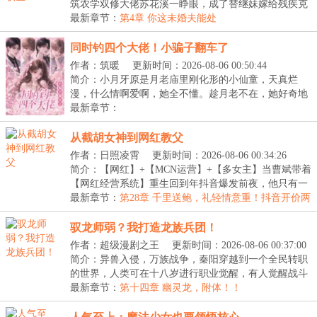
筑农学双修大佬苏花溪一睁眼，成了替继妹嫁给残疾克
妻罪...
最新章节：
第4章 你这未婚夫能处
同时钓四个大佬！小骗子翻车了
作者：筑暖
更新时间：2026-08-06 00:50:44
简介：小月牙原是月老庙里刚化形的小仙童，天真烂
漫，什么情啊爱啊，她全不懂。趁月老不在，她好奇地
拨弄...
最新章节：
从截胡女神到网红教父
作者：日照凌霄
更新时间：2026-08-06 00:34:26
简介：【网红】+【MCN运营】+【多女主】当曹斌带着
【网红经营系统】重生回到年抖音爆发前夜，他只有一
个...
最新章节：
第28章 千里送鲍，礼轻情意重！抖音开价两
百万！雌竞的开端！
驭龙师弱？我打造龙族兵团！
作者：超级漫剧之王
更新时间：2026-08-06 00:37:00
简介：异兽入侵，万族战争，秦阳穿越到一个全民转职
的世界，人类可在十八岁进行职业觉醒，有人觉醒战斗
职...
最新章节：
第十四章 幽灵龙，附体！！