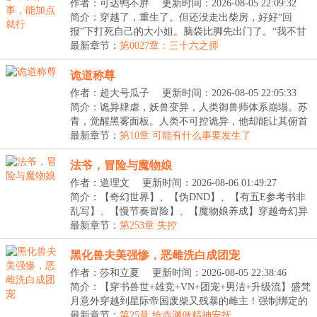
作者：可达鸭不胖
更新时间：2026-08-05 22:09:32
简介：穿越了，重生了。但还没走出柴房，好好“回
报”下打死自己的大小姐。脑袋比脚先出门了。“我不甘
心...
最新章节：
第0027章：三十六之师
诡道称尊
作者：超大号瓜子
更新时间：2026-08-05 22:05:33
简介：诡异肆虐，妖兽变异，人类御兽师体系崩塌。苏
青，觉醒黑雾面板。人类不可控诡异，他却能让其俯首
称...
最新章节：
第10章 可能有什么事要发生了
法爷，冒险与魔物娘
作者：道理文
更新时间：2026-08-06 01:49:27
简介：【奇幻世界】、【伪DND】、【有五E参考书非
乱写】、【慢节奏冒险】、【魔物娘养成】穿越奇幻异
世界...
最新章节：
第253章 失控
黑化兽夫美强惨，恶雌洗白成团宠
作者：莎和立夏
更新时间：2026-08-05 22:38:46
简介：【穿书兽世+雄竞+VN+团宠+男洁+升级流】盛梵
月意外穿越到星际帝国废柴又残暴的雌主！强制绑定的
五...
最新章节：
第25章 给赤渊做精神安抚