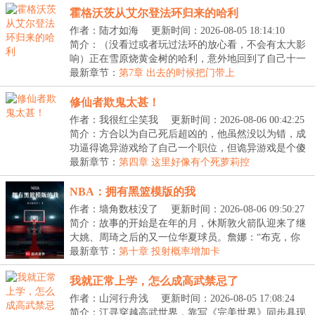
霍格沃茨从艾尔登法环归来的哈利
作者：陆才如海
更新时间：2026-08-05 18:14:10
简介：（没看过或者玩过法环的放心看，不会有太大影
响）正在雪原烧黄金树的哈利，意外地回到了自己十一
岁...
最新章节：
第7章 出去的时候把门带上
修仙者欺鬼太甚！
作者：我很红尘笑我
更新时间：2026-08-06 00:42:25
简介：方合以为自己死后超凶的，他虽然没以为错，成
功逼得诡异游戏给了自己一个职位，但诡异游戏是个傻
叉...
最新章节：
第四章 这里好像有个死萝莉控
NBA：拥有黑篮模版的我
作者：墙角数枝没了
更新时间：2026-08-06 09:50:27
简介：故事的开始是在年的月，休斯敦火箭队迎来了继
大姚、周琦之后的又一位华夏球员。詹娜：“布克，你
不...
最新章节：
第十章 投射概率增加卡
我就正常上学，怎么成高武禁忌了
作者：山河行舟浅
更新时间：2026-08-05 17:08:24
简介：江寻穿越高武世界，靠写《完美世界》同步具现