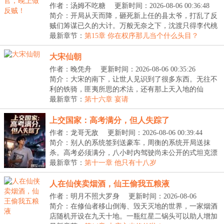
作者：汤姆不吃糖
更新时间：2026-08-06 00:36:48
简介：开局从天而降，砸死新上任的县太爷，打乱了反
贼们筹谋已久的大计。万般无奈之下，沈渡只得李代桃
僵...
最新章节：
第15章 你在权序那儿当个什么头目？
大宋仙朝
作者：晚凭舟
更新时间：2026-08-06 00:35:26
简介：大宋的南下，让世人见识到了很多东西。无往不
利的铁骑，匪夷所思的术法，还有那上天入地的仙
人。“...
最新章节：
第十六章 宴请
上交国家：高考满分，但人失踪了
作者：龙哥无敌
更新时间：2026-08-06 00:39:44
简介：别人的系统签到送豪车，周衡的系统开局送抹
杀。高考必须满分，八小时内驾驶尚未公开的式坦克漂
移，...
最新章节：
第十一章 他只有十八岁
人在仙侠卖烟酒，仙王偷我五粮液
作者：明月不照大罗身
更新时间：2026-08-06
00:41:09
简介：在修仙者移山倒海、毁天灭地的世界，一家烟酒
店随机开设在九天十地。一瓶红星二锅头可以助人增加