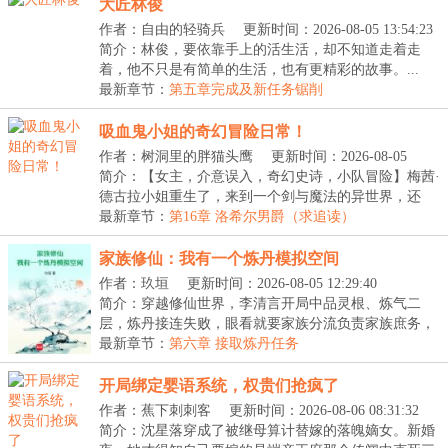
大匠林俊
作者：自由的轻骑兵
更新时间：2026-08-05 13:54:23
简介：林俊，要依靠手上的活生活，却不知道走着走
着，他不只是有简单的生活，也有更精彩的故事。...
最新章节：
第五章完成及新任务锯削
吸血鬼小姐的奇幻冒险日常！
作者：树洞里的胖猫头鹰
更新时间：2026-08-05
12:54:04
简介：【女主，介意误入，奇幻史诗，小队冒险】梅茜·
德古拉小姐重生了，来到一个剑与魔法的异世界，还
倒...
最新章节：
第16章 洛希尔男爵（求追读）
家族修仙：我有一个炼丹模拟空间
作者：玖垣
更新时间：2026-08-05 12:29:40
简介：穿越修仙世界，李清言开局中品灵根、炼气二
层，炼丹接连失败，眼看就要家族分流负责家族庶务，
娶妻...
最新章节：
第六章 接取炼丹任务
开局绑定婴语系统，权贵们抢疯了
作者：蕉下刺刺客
更新时间：2026-08-06 08:31:32
简介：沈星落穿成了被继母算计替嫁的落魄嫡女。新婚