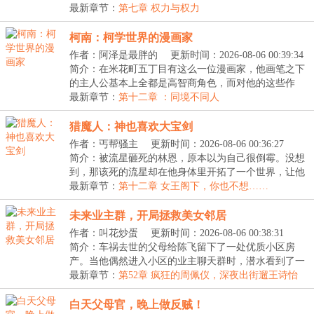
间...
最新章节：
第七章 权力与权力
柯南：柯学世界的漫画家
作者：阿泽是最胖的
更新时间：2026-08-06 00:39:34
简介：在米花町五丁目有这么一位漫画家，他画笔之下
的主人公基本上全都是高智商角色，而对他的这些作
品，...
最新章节：
第十二章 ：同境不同人
猎魔人：神也喜欢大宝剑
作者：丐帮骚主
更新时间：2026-08-06 00:36:27
简介：被流星砸死的林恩，原本以为自己很倒霉。没想
到，那该死的流星却在他身体里开拓了一个世界，让他
直...
最新章节：
第十二章 女王阁下，你也不想……
未来业主群，开局拯救美女邻居
作者：叫花炒蛋
更新时间：2026-08-06 00:38:31
简介：车祸去世的父母给陈飞留下了一处优质小区房
产。当他偶然进入小区的业主聊天群时，潜水看到了一
条消...
最新章节：
第52章 疯狂的周佩仪，深夜出街遛王诗怡
白天父母官，晚上做反贼！