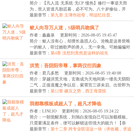
简介：【凡人流·无系统·无CP·慢热】修行一事逆天而
为，世人皆道凡胎迟暮，必不可为。八十岁修仙，开
什...
最新章节：
第九章 主簿伤祖母，明远忆往昔。
鲛人向导万人迷，S级哨兵吻疯了
作者：鑫鑫泉
更新时间：2026-08-05 19:45:47
简介：鲛人没有心，却擅长蛊惑人心。沧晚是这兽世唯
一的鲛人，听过她歌声的兽人，无一幸免。可她偏偏对
那...
最新章节：
第4章 没想到竟然是这样的祖先
洪荒：吾阴阳帝尊，掌两仪衍四象
作者：君几多愁
更新时间：2026-08-05 19:40:08
简介：穿越洪荒天地，玄衡成为天地间第一缕先天阴阳
二气，正值道魔之争以后，紫霄宫三讲未启。出世即为
大...
最新章节：
第12章 碾压之势，西王母震惊
我都靠模板成超人了，超凡才降临
作者：LINLIO
更新时间：2026-08-05 19:24:22
简介：一朝觉醒系统，刘旭白发现自己可以加载模板。
只需要满足条件，便可以解锁这些强大的能力！【恭
喜，...
最新章节：
第十二章 跨专业联谊这一块（求收藏，求追