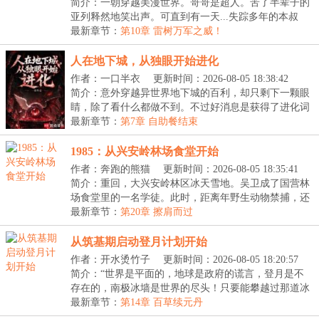
简介：一朝穿越美漫世界。哥哥是超人。苦了半辈子的
亚列释然地笑出声。可直到有一天...失踪多年的本叔
叔...
最新章节：
第10章 雷树万军之威！
人在地下城，从独眼开始进化
作者：一口半衣
更新时间：2026-08-05 18:38:42
简介：意外穿越异世界地下城的百利，却只剩下一颗眼
睛，除了看什么都做不到。不过好消息是获得了进化词
条...
最新章节：
第7章 自助餐结束
1985：从兴安岭林场食堂开始
作者：奔跑的熊猫
更新时间：2026-08-05 18:35:41
简介：重回，大兴安岭林区冰天雪地。吴卫成了国营林
场食堂里的一名学徒。此时，距离年野生动物禁捕，还
有...
最新章节：
第20章 擦肩而过
从筑基期启动登月计划开始
作者：开水烫竹子
更新时间：2026-08-05 18:20:57
简介：“世界是平面的，地球是政府的谎言，登月是不
存在的，南极冰墙是世界的尽头！只要能攀越过那道冰
墙...
最新章节：
第14章 百草续元丹