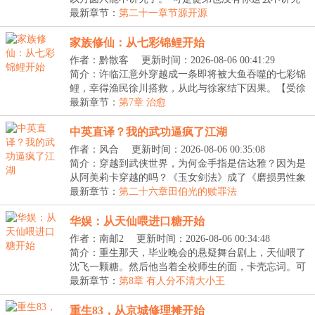
的...
最新章节：
第二十一章节源开源
家族修仙：从七彩锦鲤开始
作者：黔散客
更新时间：2026-08-06 00:41:29
简介：许临江意外穿越成一条即将被大鱼吞噬的七彩锦
鲤，幸得渔民徐川搭救，从此与徐家结下因果。【受徐
家...
最新章节：
第7章 治愈
中英直译？我的武功逼疯了江湖
作者：风合
更新时间：2026-08-06 00:35:08
简介：穿越到武侠世界，为何金手指是信达雅？因为是
从阿美莉卡穿越的吗？《玉女剑法》成了《磨损男性象
征...
最新章节：
第二十六章田伯光的赎罪法
华娱：从天仙喂进口糖开始
作者：南邮2
更新时间：2026-08-06 00:34:48
简介：重生那天，毕业晚会的悬疑舞台剧上，天仙喂了
沈飞一颗糖。然后他当着全校师生的面，卡壳忘词。可
第...
最新章节：
第8章 有人分不清大小王
重生83，从京城修理摊开始