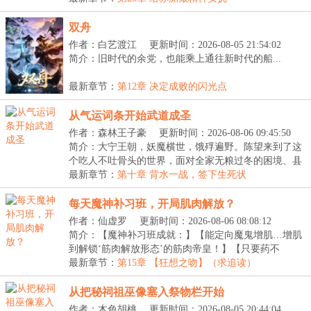
双舟
作者：白艺渡江
更新时间：2026-08-05 21:54:02
简介：旧时代的余党，也能乘上通往新时代的船...
最新章节：
第12章 决定成败的闪光点
从气运词条开始武道成圣
作者：森林王子豪
更新时间：2026-08-06 09:45:50
简介：大宁王朝，妖魔横世，饿殍遍野。陈望来到了这
个吃人不吐骨头的世界，面对全家无粮过冬的困境、县
里...
最新章节：
第十章 背水一战，签下生死状
每天魔神补习班，开局肌肉解放？
作者：仙虚罗
更新时间：2026-08-06 08:08:12
简介：【魔神补习班成就：】【能定向魔鬼增肌…增肌
到解锁‘筋肉解放形态’的筋肉帝皇！】【只要药不
死，...
最新章节：
第15章 【狂想之吻】（求追读）
从把秘祠祖巫像塞入祭物栏开始
作者：木色胡桃
更新时间：2026-08-05 20:44:04