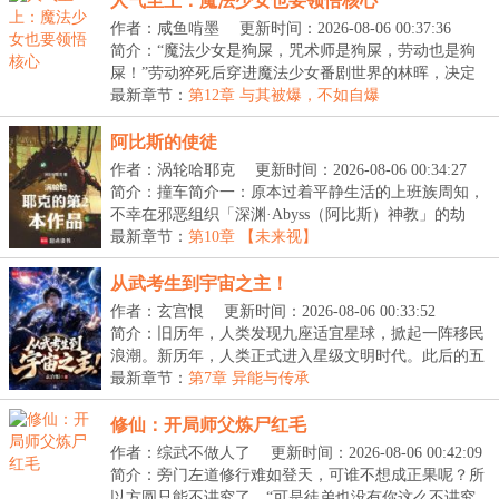
人气至上：魔法少女也要领悟核心
作者：咸鱼啃墨
更新时间：2026-08-06 00:37:36
简介：“魔法少女是狗屎，咒术师是狗屎，劳动也是狗
屎！”劳动猝死后穿进魔法少女番剧世界的林晖，决定
变...
最新章节：
第12章 与其被爆，不如自爆
阿比斯的使徒
作者：涡轮哈耶克
更新时间：2026-08-06 00:34:27
简介：撞车简介一：原本过着平静生活的上班族周知，
不幸在邪恶组织「深渊·Abyss（阿比斯）神教」的劫
掠...
最新章节：
第10章 【未来视】
从武考生到宇宙之主！
作者：玄宫恨
更新时间：2026-08-06 00:33:52
简介：旧历年，人类发现九座适宜星球，掀起一阵移民
浪潮。新历年，人类正式进入星级文明时代。此后的五
百...
最新章节：
第7章 异能与传承
修仙：开局师父炼尸红毛
作者：综武不做人了
更新时间：2026-08-06 00:42:09
简介：旁门左道修行难如登天，可谁不想成正果呢？所
以方圆只能不讲究了。“可是徒弟也没有你这么不讲究