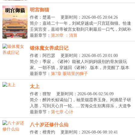
明宫御猫
作者：楚遁一
更新时间：2026-08-05 20:04:26
简介：嘉靖二十一年，刘斌穿越成一只宫廷御猫。恰逢
壬寅宫变，嘉靖帝被宫女勒到只剩最后一口气，刘斌补
刀...
最新章节：
第20章 ：清算
锻体魔女养成日记
作者：阿巴瑟
更新时间：2026-08-05 20:01:00
简介：季寂，《诸神》能被人叫妈妈级别的骨灰级玩
家。一朝不慎，穿越回《诸神》.版本，并觉醒了.版本
才能...
最新章节：
第7章 眼睛里的狮子
太上
作者：狸智
更新时间：2026-08-06 02:56:09
简介：醉跨长鲸谒仙门，袖里烟霞养玉身。闲摘星子研
入墨，写到天心月一轮。…苦海众生别离得乐，大道争
锋...
最新章节：
第七章 心计
八十岁还修什么仙
作者：檀青灼
更新时间：2026-08-06 08:10:41