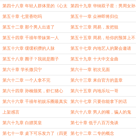
乐
第四十八章 年轻人群体里的《心太
第四十九章 华纳双子星：男周女孙
软》
第五十章 七里香吃吗
第五十一章 众神即将归位
第五十二章 那个男人出道了
第五十三章 周易，发把狙
第五十四章 千禧年带妹第一人
第五十五章 周易，给你的预算上不
封顶
第五十六章 缓缓积攒的人脉
第五十七章 内地艺人的聚会邀请
第五十八章 圈子？我就是圈子
第五十九章 十大中文金曲
第六十章 学长撒贝宁
第六十一章 初次见面
第六十二章 一个人拿不完
第六十三章 来自官方的盖章
第六十四章 孙楠颁奖，虾仁猪心
第六十五章 内地乐坛一哥
第六十六章 千禧年初娱乐圈最真实
第六十七章 只要你能拿下的话
的毕业论文
上架感言
第六十八章 男人的嘴，骗人的鬼
第六十九章 白嫖英皇
第七十章 低于八百万免谈
第七十一章 桌下可乐发力了（四更
第七十二章 二专的概念