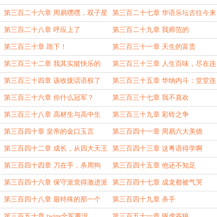
第三百二十六章 周易嘿嘿，双子星
第三百二十七章 华语乐坛古往今来
嘿嘿
最大诈骗犯（6K)）
第三百二十八章 呼应上了
第三百二十九章 我师范的
第三百三十章 跪下！
第三百三十一章 天生的富贵
第三百三十二章 我其实挺快乐的
第三百三十三章 人生百味，尽在连
山
第三百三十四章 该收拢话语权了
第三百三十五章 华纳内斗：堂堂连
载
第三百三十六章 你什么冠军？
第三百三十七章 我不喜欢
第三百三十八章 高材生与高中生
第三百三十九章 彩铃之争
第三百四十章 皇帝的金口玉言
第三百四十一章 周易六大美德
第三百四十二章 成长，从四大天王
第三百四十三章 这粤语得学啊
到周易开始（4k）
（4k）
第三百四十四章 刀在手，杀周狗
第三百四十五章 他还不知足
第三百四十六章 保守派觉得激进派
第三百四十七章 成龙都被气哭
太保守了
了……
第三百四十八章 最特殊的那一个
第三百四十九章 杀手
第三百五十章 twins全军覆没
第三百五十一章 驱虎吞狼