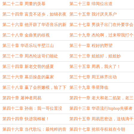
第二十二章 周董的羡慕
第二十三章 绯闻位出道
第二十四章 富贵不还乡，如锦衣夜
第二十五章 我讨厌关系户
行
第二十六章 他开辟了华语音乐的新
第二十七章 男孩子出门在外要学会
天地
保护自己
第二十八章 金曲奖的歧视
第二十九章 杰纶啊，过来帮我打个
鼓？
第三十章 华语乐坛半壁江山
第三十一章 程好的野望
第三十二章 周杰纶这哥们能处
第三十三章 姐姐好，姐姐妙
第三十四章 新老交替的盛夏
第三十五章 周易，我火了！
第三十六章 幕后操盘的赢家
第三十七章 周王林齐出动
第三十八章 赢了会所嫩模，输了下
第三十九章 帝星降临
海干活
第四十章 屠神者周易
第四十一章 老大和老二掐架，老三
没了
第四十二章 孙南：我一哥位置没
第四十三章 华语流行hiphop先驱者
了？
第四十四章 快进我棉被！
第四十五章 周易思密达，送钱滴干
活思密达
第四十六章 当代歌坛：最纯粹的音
第四十七章 抢班夺权就在今朝