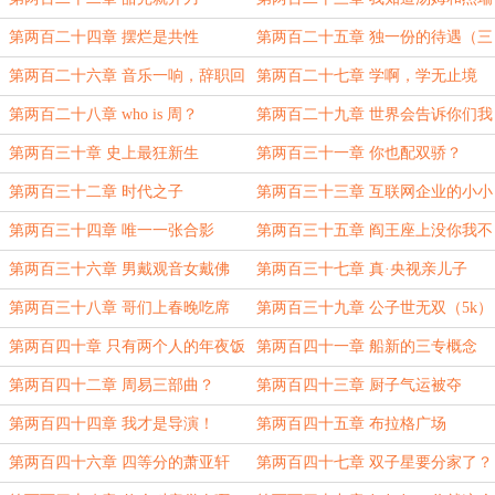
第两百二十四章 摆烂是共性
第两百二十五章 独一份的待遇（三
更）
第两百二十六章 音乐一响，辞职回
第两百二十七章 学啊，学无止境
家躺
第两百二十八章 who is 周？
第两百二十九章 世界会告诉你们我
的名字
第两百三十章 史上最狂新生
第两百三十一章 你也配双骄？
第两百三十二章 时代之子
第两百三十三章 互联网企业的小小
震撼
第两百三十四章 唯一一张合影
第两百三十五章 阎王座上没你我不
认可
第两百三十六章 男戴观音女戴佛
第两百三十七章 真·央视亲儿子
第两百三十八章 哥们上春晚吃席
第两百三十九章 公子世无双（5k）
呢？
第两百四十章 只有两个人的年夜饭
第两百四十一章 船新的三专概念
（4k）
（4k）
第两百四十二章 周易三部曲？
第两百四十三章 厨子气运被夺
第两百四十四章 我才是导演！
第两百四十五章 布拉格广场
第两百四十六章 四等分的萧亚轩
第两百四十七章 双子星要分家了？