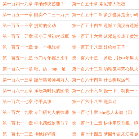
第一百四十九章 华纳传统艺能？
第一百五十章 索尼罪大恶极
第一百五十一章 能卖个二三十万张
第一百五十二章 多少也算是座小码
就够了
头了
第一百五十三章 提前的变动
第一百五十四章 遗憾？我没有遗憾
第一百五十五章 四小天后初次成军
第一百五十六章 从邓超长成了黄渤
（四更！）
第一百五十七章 第一个挑战者
第一百五十八章 娃哈哈王子
第一百五十九章 他们今年都是来争
第一百六十章 一首歌，让中年男人
第二的（三更）
为我掏钱
第一百六十一章 唱、跳、rap、足
第一百六十二章 幼稚鬼与芳心纵火
球
犯
第一百六十三章 龇牙笑老师与万人
第一百六十四章 什么狗屎运气
迷姐姐
第一百六十五章 乐坛新时代的船缓
第一百六十六章 挠一下，就挠一下
缓驶来
第一百六十七章 你手真快
第一百六十八章 是风动
第一百六十九章 专门研究人的律师
第一百七十章 She恋人未满（四
更）
第一百七十一章 把电话线给我剪了
第一百七十二章 快使用双节棍，哼
哼哈兮
第一百七十三章 拒绝碰瓷嗷
第一百七十四章 梦回华语乐坛黄金