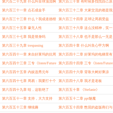
第六百二十九章 什么叫全球顶流啊
第六百三十章 有时候多找找自己原
因
第六百三十一章 点石成金手
第六百三十二章 大家交流的都是我
的歌
第六百三十三章 什么？我成道德楷
第六百三十四章 足球让周易受益
模了？
第六百三十五章 壕无人性
第六百三十六章 这么没精神，笑一
笑好不好啊
第六百三十七章 我是替身吗
第六百三十八章 也不是那么一无是
处，对吧
第六百三十九章 trespassing
第六百四十章 什么叫良心甲方啊
第六百四十一章 来自好莱坞的抗周
第六百四十二章 好莱坞的电梯里有
英雄
什么
第六百四十三章 三专《listen/Future
第六百四十四章 三专《listen/Future
Sounds》（上）
Sounds》（下）
第六百四十五章 内娱选秀元年
第六百四十六章 背靠大树好乘凉
第六百四十七章 周易：我要打十个
第六百四十八章 我才是老板
第六百四十九章 哇，这歌绝了
第六百五十章 《Stefanie》
第六百五十一章 支持，大力支持
第六百五十二章 ppt魅魔
第六百五十三章 继续薅
第六百五十四章 憋屈的盗版商们与