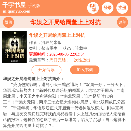
千宇书屋
手机版
临时
登录
注册
书架
m.qianyu5.com
华娱之开局给周董上上对抗
返回
菜单
华娱之开局给周董上上对抗
作者：河狸的米饭
类别：都市重生
状态：连载中
更新时间：2026-08-05 22:03:54
最新章节：
周日完结，一次性放出
开始阅读
加入书架
华娱之开局给周董上上对抗简介：
“受顶包案影响，港岛小天王黯然退场！”“双周一孙，三分天下，
华语乐坛新势力！”“新时代华语乐坛的领军人：内地才子周易！”“南
周北周，小天王之争愈演愈烈！”“南北双周，谁才是新时代的
王？！”“魅力无限，两岸三地女星大多倾心周易，南北双周或已分高
下！”千禧年初，华语乐坛正式开启新一代诸神混战模式。刚学完粤
语，与朋友交流切磋完球技的周易看着手头上这几份由经纪人递给自
己的报纸，选择性的忽略了最后一条绯闻，陷入了沉思：自己这算不
算是开局给周董上对抗了？...