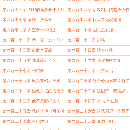
第六百零五章 2004的诡异开年大战
第六百零六章 后发制人的超级怪物
第六百零七章 争锋，放马来
第六百零八章 快去请周易老祖
第六百零九章 严查食堂不给进
第六百一十章 国民度刷爆
第六百一十一章 恭！喜！发！财！
第六百一十二章 刀狼：？
第六百一十三章 谁敢言无敌
第六百一十四章 法外狂徒
第六百一十五章 我成舔狗了？
第六百一十六章 受欢迎的大爹
第六百一十七章 相信爹
第六百一十八章 山东天后
第六百一十九章 城头变幻大王旗
第六百二十章 这个分类被我承包了
第六百二十一章 拯救乐坛的摇滚天
第六百二十二章 这国怎，我陷思，
王
定体问
第六百二十三章 他不是那样的人
第六百二十四章 真·法外狂徒
第六百二十五章 我给了他们两年时
第六百二十六章 给我周易一个面子
间
第六百二十七章 中门对狙
第六百二十八章 潇洒小姐