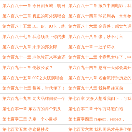
第六百八十一章 今日割五城，明日
第六百八十二章 振兴中国电影，我
割十城
辈义不容辞
第六百八十三章 真正的海外演唱会
第六百八十四章 球员周易，堂堂参
第一人
上
第六百八十五章 IC、IP、IQ卡，统
第六百八十六章 金喜善：感觉气运
统告诉我密码
被夺
第六百八十七章 我必须跟上你的步
第六百八十八章 缘，妙不可言
伐
第六百八十九章 未来的邦女郎
第六百九十章 一肚子坏水
第六百九十一章 老伦敦正米字旗还
第六百九十二章 小意思太狂了，中
是太有钱了
等意思吧
第六百九十三章 伦敦公敌？
第六百九十四章 总有一天你会离开
这个世界
第六百九十五章 007之大破演唱会
第六百九十六章 名垂流行乐历史的
危机
出场
第六百九十七章 带英，时代便了！
第六百九十八章 我将勇往直前
第六百九十九章 两大品牌伺候一个
第七百章 太多人想看我倒下，可我
人？
心比天高是不死鸟
第七百零一章 东西方的两个刺头
第七百零二章 千军万马避白袍
第七百零三章 先定一个小目标
第七百零四章 respect，respect，
respect
第七百零五章 你这是抄袭！
第七百零六章 我和周易才是最佳拍