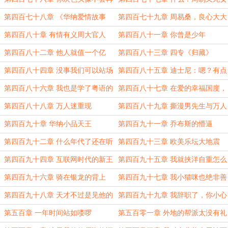
跳动
朋友了？
第四百七十八章 《华纳爱情故事
第四百七十九章 周易桑，良心大大
II》
滴有
第四百八十章 有情有义周大官人
第四百八十一章 你曾是少年
第四百八十二章 他人就值一个亿
第四百八十三章 四专《归藏》
第四百八十四章 没事我们可以站场
第四百八十五章 迪士尼：嗯？有点
外
旺啊
第四百八十六章 我也是学了粤语的
第四百八十七章 在爱的幸福国度，
你就是我唯一
第四百八十八章 万人迷重现
第四百八十九章 撕漫男先生与万人
迷小姐
第四百九十章 华纳小品天王
第四百九十一章 乔布斯的懵逼
第四百九十二章 什么年代了还在听
第四百九十三章 欧美乐坛大地震
传统唱片
第四百九十四章 互联网时代的新王
第四百九十五章 我就挟洋自重怎么
了？
第四百九十六章 骑在银龙的背上
第四百九十七章 我小猫咪也绝非善
类
第四百九十八章 天才不过是见他的
第四百九十九章 我辞职了，你小心
门槛
第五百章 一年时间站如喽啰
第五百零一章 外地的帮派太没有礼