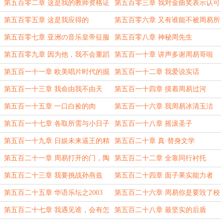
貌了
第五百零二章 这是我的教师资格证
第五百零三章 我对金曲奖表示认可
第五百零五章 这是我应得的
第五百零六章 又有谁能不被周易所
终结呢
第五百零七章 亚洲の音乐皇帝征服
第五百零八章 神秘周先生
Tokyo
第五百零九章 因为他，我不会重蹈
第五百一十章 讲声多谢周易哥啦
覆辙
第五百一十一章 欧美唱片时代的掘
第五百一十二章 我爱说实话
墓人？
第五百一十三章 我命由我不由天
第五百一十四章 摸着周易过河
第五百一十五章 一口白捡的肉
第五百一十六章 我周易冰清玉洁
第五百一十七章 各取所需与小日子
第五百一十八章 摇滚圣子
的中二之魂
第五百一十九章 日娱未来逼王的精
第五百二十章 真·替身文学
神指引者
第五百二十一章 周易打开的门，陶
第五百二十二章 全靠同行衬托
哲又关上了……
第五百二十三章 我要挑战孙燕兹
第五百二十四章 面子果实能力者
第五百二十五章 华语乐坛之2003
第五百二十六章 周易你是要毁了校
园民谣吗
第五百二十七章 我遇见谁，会有怎
第五百二十八章 最坚实的后盾