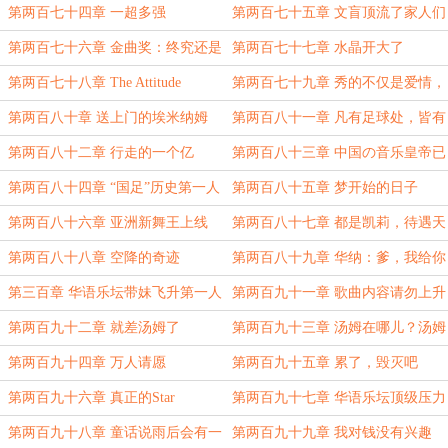
金曲奖
第两百七十四章 一超多强
第两百七十五章 文盲顶流了家人们
第两百七十六章 金曲奖：终究还是
第两百七十七章 水晶开大了
我多余了（五更！）
第两百七十八章 The Attitude
第两百七十九章 秀的不仅是爱情，
Show（态度秀）
更是生活
第两百八十章 送上门的埃米纳姆
第两百八十一章 凡有足球处，皆有
周易歌
第两百八十二章 行走的一个亿
第两百八十三章 中国の音乐皇帝已
经抵达横滨
第两百八十四章 “国足”历史第一人
第两百八十五章 梦开始的日子
第两百八十六章 亚洲新舞王上线
第两百八十七章 都是凯莉，待遇天
差地别
第两百八十八章 空降的奇迹
第两百八十九章 华纳：爹，我给你
跪下了爹
第三百章 华语乐坛带妹飞升第一人
第两百九十一章 歌曲内容请勿上升
歌手
第两百九十二章 就差汤姆了
第两百九十三章 汤姆在哪儿？汤姆
破防了
第两百九十四章 万人请愿
第两百九十五章 累了，毁灭吧
第两百九十六章 真正的Star
第两百九十七章 华语乐坛顶级压力
怪
第两百九十八章 童话说雨后会有一
第两百九十九章 我对钱没有兴趣