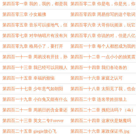
第四百零一章 我的，我的，都是我
第四百零二章 你是电，你是光，你
的（4k）
是唯一的神话（4k）
第四百零三章 小女戴佛
第四百零四章 周易你写的这个歌词
太难背
第四百零五章 音乐可以接地气，但
第四百零六章 大哥你玩摇滚，玩它
不能接地府
有什么用啊（4k）
第四百零七章 对华纳唱片有没有兴
第四百零八章 你说的对，但是八亿
趣
欧美人收听……
第四百零九章 格局小了，要打开
第四百一十章 每个人都想成为我的
宿敌（4k）
第四百一十一章 周易没有开挂，孙
第四百一十二章 一点小小的抽奖震
燕兹绝不嘴馋（5k）
撼
第四百一十三章 我已经可以回顾人
第四百一十四章 我们各论各的
生了吗
第四百一十五章 幸福的烦恼
第四百一十六章 家庭之认可
第四百一十七章 少年意气如朝阳
第四百一十八章 太阳见了我，也会
躲着我（4k）
第四百一十九章 小白兔又能有什么
第四百二十章 连名带姓挂墙上
坏心眼呢（4k）
第四百二十一章 周易日的含金量还
第四百二十二章 拽犯法吗？（4k）
在上升（4k）
第四百二十三章 英文二专Forever
第四百二十四章 这家伙是魅魔吗
young（永远年轻）
第四百二十五章 giegie放心飞
第四百二十六章 家政保证书.jpg