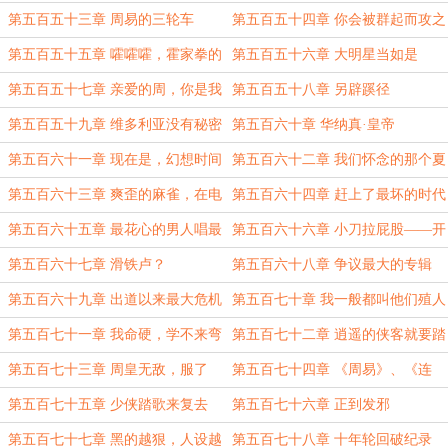
第五百五十三章 周易的三轮车
第五百五十四章 你会被群起而攻之
的
第五百五十五章 嚯嚯嚯，霍家拳的
第五百五十六章 大明星当如是
套路招式灵活
第五百五十七章 亲爱的周，你是我
第五百五十八章 另辟蹊径
爹
第五百五十九章 维多利亚没有秘密
第五百六十章 华纳真·皇帝
第五百六十一章 现在是，幻想时间
第五百六十二章 我们怀念的那个夏
天
第五百六十三章 爽歪的麻雀，在电
第五百六十四章 赶上了最坏的时代
线杆上裸睡
第五百六十五章 最花心的男人唱最
第五百六十六章 小刀拉屁股——开
深情的歌
了眼
第五百六十七章 滑铁卢？
第五百六十八章 争议最大的专辑
第五百六十九章 出道以来最大危机
第五百七十章 我一般都叫他们殖人
第五百七十一章 我命硬，学不来弯
第五百七十二章 逍遥的侠客就要踏
腰
上江湖归路
第五百七十三章 周皇无敌，服了
第五百七十四章 《周易》、《连
山》、《归藏》
第五百七十五章 少侠踏歌来复去
第五百七十六章 正到发邪
第五百七十七章 黑的越狠，人设越
第五百七十八章 十年轮回破纪录