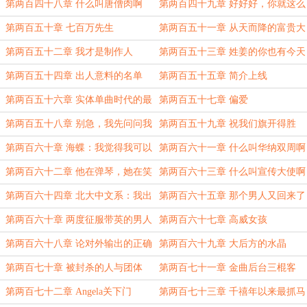
第两百四十八章 什么叫唐僧肉啊
第两百四十九章 好好好，你就这么
争光是吧（四更！）
第两百五十章 七百万先生
第两百五十一章 从天而降的富贵大
饼
第两百五十二章 我才是制作人
第两百五十三章 姓姜的你也有今天
第两百五十四章 出人意料的名单
第两百五十五章 简介上线
第两百五十六章 实体单曲时代的最
第两百五十七章 偏爱
后荣光
第两百五十八章 别急，我先问问我
第两百五十九章 祝我们旗开得胜
爸
（4k）
第两百六十章 海蝶：我觉得我可以
第两百六十一章 什么叫华纳双周啊
第两百六十二章 他在弹琴，她在笑
第两百六十三章 什么叫宣传大使啊
第两百六十四章 北大中文系：我出
第两百六十五章 那个男人又回来了
息了
第两百六十章 两度征服带英的男人
第两百六十七章 高威女孩
第两百六十八章 论对外输出的正确
第两百六十九章 大后方的水晶
方式：周易
第两百七十章 被封杀的人与团体
第两百七十一章 金曲后台三棍客
第两百七十二章 Angela关下门
第两百七十三章 千禧年以来最抓马