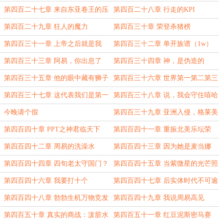
第四百二十七章 来自东亚卷王的压
第四百二十八章 行走的KPI
迫感
第四百二十九章 狂人的魔力
第四百三十章 荣登杀猪榜
第四百三十一章 上帝之后就是我
第四百三十二章 单开族谱（1w）
第四百三十三章 阿易，你出息了
第四百三十四章 神，是伪造的
（4k）
第四百三十五章 他的眼中藏有狮子
第四百三十六章 世界第一第二第三
都是我
第四百三十七章 这代表我们是第一
第四百三十八章 说，我会守住嘻哈
赛区
的一切
今晚请个假
第四百三十九章 亚洲入侵，格莱美
黑幕（6k）
第四百四十章 PPT之神君临天下
第四百四十一章 重振北美乐坛荣
（1w）
光，我辈义不容辞（8k）
第四百四十二章 周易的洗澡水
第四百四十三章 因为她是麦当娜
第四百四十四章 四旬老太守国门？
第四百四十五章 当紫微星的光芒照
打进前四就算成功！（8k）
到美国……
第四百四十六章 我要打十个
第四百四十七章 后实体时代不可逾
越的丰碑
第四百四十八章 勃勃生机万物竞发
第四百四十九章 我说周易高见
的华语乐坛
第四百五十章 真实的商战：泼脏水
第四百五十一章 红豆泥斯密马赛