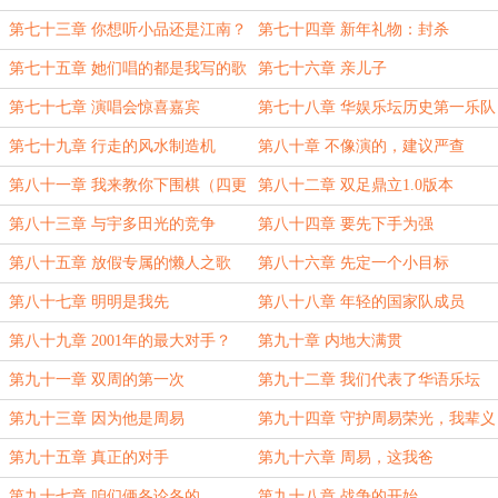
~）
第七十三章 你想听小品还是江南？
第七十四章 新年礼物：封杀
第七十五章 她们唱的都是我写的歌
第七十六章 亲儿子
第七十七章 演唱会惊喜嘉宾
第七十八章 华娱乐坛历史第一乐队
组合
第七十九章 行走的风水制造机
第八十章 不像演的，建议严查
第八十一章 我来教你下围棋（四更
第八十二章 双足鼎立1.0版本
~）
第八十三章 与宇多田光的竞争
第八十四章 要先下手为强
第八十五章 放假专属的懒人之歌
第八十六章 先定一个小目标
（三更）
第八十七章 明明是我先
第八十八章 年轻的国家队成员
第八十九章 2001年的最大对手？
第九十章 内地大满贯
第九十一章 双周的第一次
第九十二章 我们代表了华语乐坛
第九十三章 因为他是周易
第九十四章 守护周易荣光，我辈义
不容辞（三更～）
第九十五章 真正的对手
第九十六章 周易，这我爸
第九十七章 咱们俩各论各的
第九十八章 战争的开始