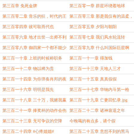
道彩虹
第三百章 免死金牌
第三百零一章 群星环绕着地球
第三百零二章 音乐的狂，时代的王
第三百零三章 那是我仅有的温柔，
也是我爱你的原因
第三百零四章 彼可取而代也
第三百零五章 夕阳与朝阳
第三百零六章 地才出世—出师不利
第三百零七章 我们风水轮流转
（感谢【浅草云飞扬】大佬】的盟主
第三百零八章 御四家一个都不能少
第三百零九章 什么叫国际巨星啊
~）
第三百一十章 上班的时候称职务
第三百一十一章 得加钱
第三百一十二章 物以稀为贵
第三百一十三章 天地人三才
第三百一十四章 为你弹奏肖邦的夜
第三百一十五章 真真假假
曲
第三百一十六章 明明是我先
第三百一十七章 华纳内斗第一枪
第三百一十八章 三十万，我赌我赢
第三百一十九章 亡妻回忆录.jpg
第三百二十一章 捧奖杯的动作会伤
第三百二十二章 诸神衰退之年
害到你吗
第三百二十三章 无可争议的空降
今晚喝的有点多，请个假
第三百二十四章 #心疼姐姐#
第三百二十五章 意想不到的黑马