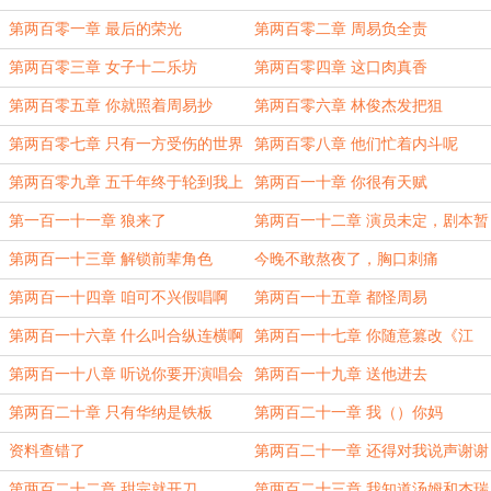
人
利润
第两百零一章 最后的荣光
第两百零二章 周易负全责
第两百零三章 女子十二乐坊
第两百零四章 这口肉真香
第两百零五章 你就照着周易抄
第两百零六章 林俊杰发把狙
第两百零七章 只有一方受伤的世界
第两百零八章 他们忙着内斗呢
第两百零九章 五千年终于轮到我上
第两百一十章 你很有天赋
场（4k4）
第一百一十一章 狼来了
第两百一十二章 演员未定，剧本暂
无
第两百一十三章 解锁前辈角色
今晚不敢熬夜了，胸口刺痛
第两百一十四章 咱可不兴假唱啊
第两百一十五章 都怪周易
第两百一十六章 什么叫合纵连横啊
第两百一十七章 你随意篡改《江
南》歌词那就是画蛇添足
第两百一十八章 听说你要开演唱会
第两百一十九章 送他进去
第两百二十章 只有华纳是铁板
第两百二十一章 我（）你妈
资料查错了
第两百二十一章 还得对我说声谢谢
（5k）
第两百二十二章 甜完就开刀
第两百二十三章 我知道汤姆和杰瑞