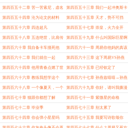
第四百五十二章 苦一苦索尼，虚名
第四百五十三章 我们一起冲奥斯卡
我来担
第四百五十四章 沦为论文的材料
第四百五十五章 天才，势不可挡
第四百五十六章 四连超凡
第四百五十七章 崇皇，火力全开
第四百五十八章 五连绝世，比肩传
第四百五十九章 什么叫国际巨星啊
奇（九更！）
第四百六十章 我自备卡车撞死他
第四百六十一章 周易你他妈的真该
死啊
第四百六十二章 我们就住一起
第四百六十三章 这下周易VS孙燕
兹了
第四百六十四章 他用青春点燃了世
第四百六十五章 已经钦定了
界
第四百六十六章 教练我想学这个
第四百六十七章 孙燕兹嘻嘻→孙燕
兹不嘻嘻
第四百六十八章 一个像夏天，一个
第四百六十九章 你好，请叫我撕漫
像秋天
男
第四百七十章 猫跟你都想了解
第四百七十一章 紫微星的命格
第四百七十二章 毕业季
第四百七十三章 别太累了
第四百七十四章 你会弹小星星吗
第四百七十五章 我要写诗歌颂你
第四百七十六章 你灰色头像不会再
第四百七十七章 什么？周易又死女