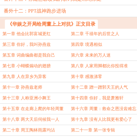
番外十二：PPT战神跑步进场
《华娱之开局给周董上上对抗》正文目录
第一章 他会比郭富城更红
第二章 千禧年的后世之人
第三章 你好，我叫孙燕兹
第四章 境遇相似
第五章 词曲编曲都是我自己
第六章 未来的万人迷
第七章 小蝴蝶煽动的翅膀
第八章 人家用脚都比你投得准
第九章 人在异乡为异客
第十章 感激涕零
第十一章 孙燕兹老师
第十二章 蹭一蹭郭天王的人气
第十三章 人称亚洲小舞王
第十四章 你好，我是萧雅轩
第十五章 在走廊上爬的年轻周董
第十六章 周董：救命之恩没齿难忘
（求追读~）
第十八章 两大天后伺候我一人
第十九章 没有人比我更有爱心了
第二十章 周王陶林雨露均沾
第二十一章 第一张专辑