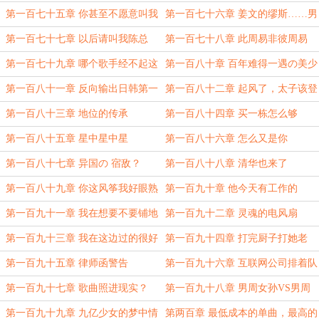
时代
第一百七十五章 你甚至不愿意叫我
第一百七十六章 姜文的缪斯……男
一声GodFather
神？
第一百七十七章 以后请叫我陈总
第一百七十八章 此周易非彼周易
第一百七十九章 哪个歌手经不起这
第一百八十章 百年难得一遇の美少
样的考验？（三更！）
男
第一百八十一章 反向输出日韩第一
第一百八十二章 起风了，太子该登
人
基了（三更）
第一百八十三章 地位的传承
第一百八十四章 买一栋怎么够
第一百八十五章 星中星中星
第一百八十六章 怎么又是你
第一百八十七章 异国の 宿敌？
第一百八十八章 清华也来了
第一百八十九章 你这风筝我好眼熟
第一百九十章 他今天有工作的
第一百九十一章 我在想要不要铺地
第一百九十二章 灵魂的电风扇
毯
第一百九十三章 我在这边过的很好
第一百九十四章 打完厨子打她老
婆？
第一百九十五章 律师函警告
第一百九十六章 互联网公司排着队
送钱
第一百九十七章 歌曲照进现实？
第一百九十八章 男周女孙VS男周
女李
第一百九十九章 九亿少女的梦中情
第两百章 最低成本的单曲，最高的