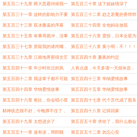
样的对白
第五百二十九章 两大恶霸伺候我一
第五百三十章 这下姐妹情深了
人
第五百三十一章 这样的影响力不要
第五百三十二章 趋之若鹜的香饽饽
也罢
第五百三十三章 双冰撕逼的序幕
第五百三十四章 全他妈在放屁
第五百三十五章 有事周易冲，没事
第五百三十六章 震惊，日本女星为
冲周易
爱倒贴周易！
第五百三十七章 质疑我的请闭嘴，
第五百三十八章 黄小明：不！！！
欣赏我的请跟随
第五百三十九章 江南地界那得文艺
第五百四十章 夏夜的约定
点
第五百四十一章 年少时吹过的风
人有点虚，今天多请一天假休息，
明天更新
第五百四十二章 我这辈子都不可能
第五百四十三章 华纳爱情故事
写情诗的
III（1）
第五百四十四章 华纳爱情故事
第五百四十五章 华纳爱情故事
III（2）
III（3）
第五百四十六章 爸比，你会唱小星
第五百四十七章 代个言代成了股东
星吗
精神状态很不好，今晚撑不住了，
第五百四十八章 记得回家
请个假
第五百四十九章 太想进步了
第五百五十章 求你了，我什么都会
做的
第五百五十一章 途有误，周郎顾
第五百五十二章 勿忘心安