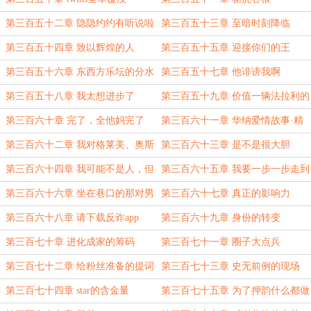
第三百五十二章 隐隐约约有听说啦
第三百五十三章 至暗时刻降临
第三百五十四章 致以辉煌的人
第三百五十五章 迎接你们的王
（6k）
第三百五十六章 东西方乐坛的分水
第三百五十七章 他诽谤我啊
岭
第三百五十八章 我太想进步了
第三百五十九章 价值一辆法拉利的
赌约
第三百六十章 完了，全他妈完了
第三百六十一章 华纳爱情故事·精
选集
第三百六十二章 我对格莱美、奥斯
第三百六十三章 是不是很大胆
卡没有什么兴趣（4k）
第三百六十四章 我可能不是人，但
第三百六十五章 我要一步一步走到
绝对不是狗
最高（5k）
第三百六十六章 坐在巷口的那对男
第三百六十七章 真正的影响力
女（4k）
（5k）
第三百六十八章 请下载反诈app
第三百六十九章 身份的转变
第三百七十章 进化成家的筹码
第三百七十一章 圈子大点兵
第三百七十二章 给粉丝准备的提词
第三百七十三章 史无前例的现场
器（6k）
（1万）
第三百七十四章 star的含金量
第三百七十五章 为了押韵什么都做