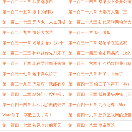
第一百二十三章 我要选李白
第一百二十四章 华纳会不会开公司
第一百二十五章 眼中的倒影
第一百二十六章 天选万人迷（三
更）
第一百二十七章 无内鬼，来点贝斯
第一百二十八章 初代互联网粉丝大
手
战
第一百二十九章 快乐大本营
第一百三十章 我会做饭
第一百三十一章 名场面.jpg（八千
第一百三十二章 是记录在追逐我
字！夸！）
第一百三十三章 孙燕兹你先别乐了
第一百三十四章 拿走周易第一次的
女人
第一百三十五章 现在学跳舞还来得
第一百三十六章 什么档次跟我们站
及吗
一起
第一百三十七章 这下真双骄了
第一百三十八章 坏了，上当了
第一百三十九章 周建辉：我能有今
第一百四十章 给面子叫声哥（4k）
天全靠自己的努力
第一百四十二章 站好门，按电梯，
第一百四十三章 我将带头冲锋（三
好莱坞的门找不到（5k）
合一6k！）
第一百四十四章 我和我骄傲的倔强
第一百四十五章 九五之尊（5k）
（6k！）
Word崩了，字数丢失，寄！
第一百四十六章 新兴互联网的流量
担当
第一百四十七章 被风吹过的夏天
第一百四十八章 皇帝甄选