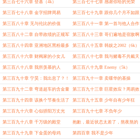
（5k）
的出来
第三百七十六章 登基（4k）
第三百七十七章 感谢你给的光荣
（5k）
第三百七十八章 金字招牌周易
第三百七十九章 跟你几个月不如跟
他三个小时
第三百八十章 无与伦比的价值
第三百八十一章 第一首与他人合作
（4k）
的歌
第三百八十二章 自带政绩的正规军
第三百八十三章 哥们遍地是宿敌啊
怎么？
第三百八十四章 亚洲地区黑粉最多
第三百八十五章 韩娱之2002（6k）
的国家
第三百八十六章 财阀家的小女儿
第三百八十七章 我与赌毒不共戴天
（1）
第三百八十八章 我所羡慕的人
第三百八十九章 Enemy（5k）
第三百九十章 宁昊：我出息了？！
第三百九十一章 卖碟华的基操
（4k）
第三百九十二章 弯道超车的含金量
第三百九十三章 巨星效应？周易效
应！
第三百九十四章 该换个节奏生活了
第三百九十五章 少年自有少年狂
（5k）
第三百九十六章 心似骄阳万丈光
第三百九十七章 不负年少
第三百九十八章 千万级的殿堂
抱歉，最近状态太差了，熬夜熬的
脑子都坏掉了
第三百九十九章 下金蛋的母鸡
第四百章 我不是少年