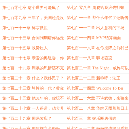
档
第七百零七章 这个世界可能疯了
第七百零八章 周易给我滚去打螺
丝！
第七百零九章 三年了，美国还是没
第七百一十章 都什么年代了还听传
有适应他
统嘻哈？
第七百一十一章 称宗做祖
第七百一十二章 出人意料的下场
第七百一十三章 合同到期请你远走
第七百一十四章 MVP结算画面
他国
第七百一十五章 以势压人
第七百一十六章 在你投降之前我已
经投降了
第七百一十七章 亲爱的奥组委，你
第七百一十八章 职场霸凌
也不想……
第七百一十九章 周易的恩情还不完
第七百二十章 The Night，或许可以
加个s
第七百二十一章 什么？我移民了？
第七百二十二章 新称呼：法王
第七百二十三章 垮掉的一代？黄金
第七百二十四章 Welcome To Bei
一代！
Jing（元旦快乐~）
第七百二十五章 他81年的，你玩不
第七百二十六章 不讲武德，来骗来
过他
偷袭
第七百二十七章 一人得道，鸡犬升
第七百二十八章 华纳天团蒸蒸日上
天
第七百二十九章 周易效应？
第七百三十章 娱乐圈唐僧肉
第七百三十一章 周建辉之金锄头
第七百三十二章 短短的也很可爱捏