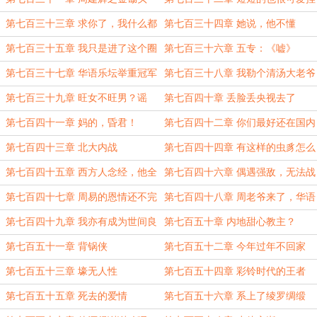
第七百三十三章 求你了，我什么都
第七百三十四章 她说，他不懂
会做的
第七百三十五章 我只是进了这个圈
第七百三十六章 五专：《嘘》
子叫娱乐
第七百三十七章 华语乐坛举重冠军
第七百三十八章 我勒个清汤大老爷
啊
第七百三十九章 旺女不旺男？谣
第七百四十章 丢脸丢央视去了
言！
第七百四十一章 妈的，昏君！
第七百四十二章 你们最好还在国内
第七百四十三章 北大内战
第七百四十四章 有这样的虫豸怎么
能搞好华语音乐
第七百四十五章 西方人念经，他全
第七百四十六章 偶遇强敌，无法战
都听
胜
第七百四十七章 周易的恩情还不完
第七百四十八章 周老爷来了，华语
乐坛就要太平了
第七百四十九章 我亦有成为世间良
第七百五十章 内地甜心教主？
将之潜质
第七百五十一章 背锅侠
第七百五十二章 今年过年不回家
（新年快乐~）
第七百五十三章 壕无人性
第七百五十四章 彩铃时代的王者
第七百五十五章 死去的爱情
第七百五十六章 系上了绫罗绸缎