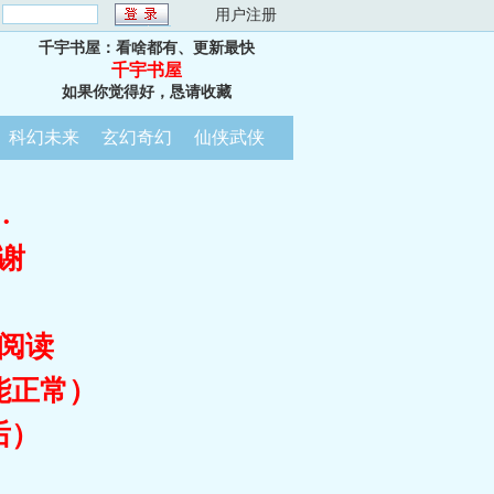
：
用户注册
千宇书屋：看啥都有、更新最快
千宇书屋
如果你觉得好，恳请收藏
科幻未来
玄幻奇幻
仙侠武侠
…
谢
阅读
能正常）
后）