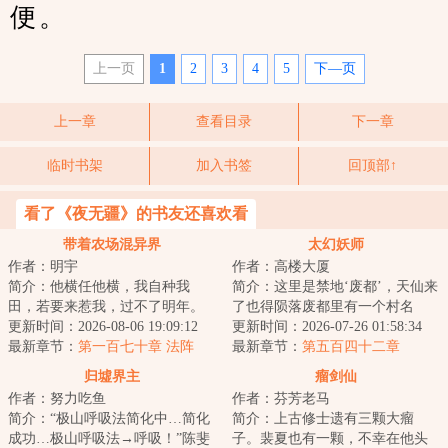
便。
上一页
1
2
3
4
5
下—页
上一章
查看目录
下一章
临时书架
加入书签
回顶部↑
看了《夜无疆》的书友还喜欢看
带着农场混异界
太幻妖师
作者：明宇
作者：高楼大厦
简介：他横任他横，我自种我
简介：这里是禁地‘废都’，天仙来
田，若要来惹我，过不了明年。
了也得陨落废都里有一个村名
宅男赵海带着农场穿越到了异
更新时间：2026-08-06 19:09:12
为‘桃源’，这里住着一群吃人的绝
更新时间：2026-07-26 01:58:34
界，附身到了一个落...
最新章节：
第一百七十章 法阵
世大妖，...
最新章节：
第五百四十二章
归墟界主
瘤剑仙
作者：努力吃鱼
作者：芬芳老马
简介：“极山呼吸法简化中…简化
简介：上古修士遗有三颗大瘤
成功…极山呼吸法→呼吸！”陈斐
子。裴夏也有一颗，不幸在他头