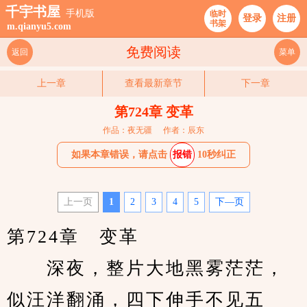
千宇书屋
手机版
临时
登录
注册
书架
m.qianyu5.com
免费阅读
返回
菜单
上一章
查看最新章节
下一章
第724章 变革
作品：夜无疆
作者：辰东
如果本章错误，请点击
报错
10秒纠正
上一页
1
2
3
4
5
下—页
第724章　变革
　　深夜，整片大地黑雾茫茫，
似汪洋翻涌，四下伸手不见五