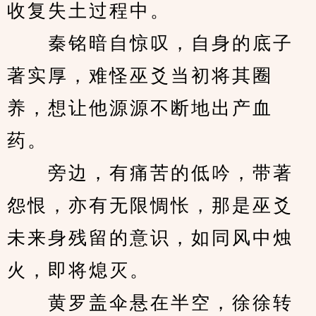
收复失土过程中。
　　秦铭暗自惊叹，自身的底子
著实厚，难怪巫爻当初将其圈
养，想让他源源不断地出产血
药。　
　　旁边，有痛苦的低吟，带著
怨恨，亦有无限惆怅，那是巫爻
未来身残留的意识，如同风中烛
火，即将熄灭。
　　黄罗盖伞悬在半空，徐徐转