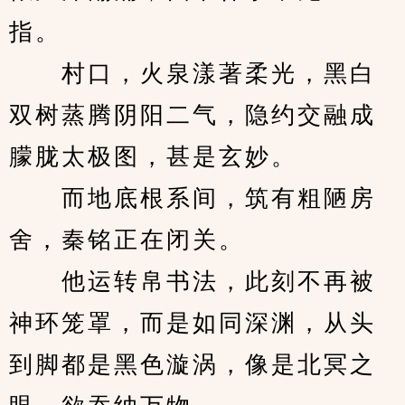
指。
　　村口，火泉漾著柔光，黑白
双树蒸腾阴阳二气，隐约交融成
朦胧太极图，甚是玄妙。
　　而地底根系间，筑有粗陋房
舍，秦铭正在闭关。
　　他运转帛书法，此刻不再被
神环笼罩，而是如同深渊，从头
到脚都是黑色漩涡，像是北冥之