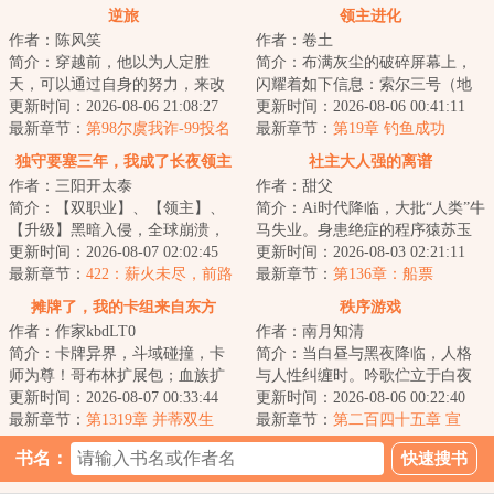
逆旅
领主进化
作者：陈风笑
作者：卷土
简介：穿越前，他以为人定胜
简介：布满灰尘的破碎屏幕上，
天，可以通过自身的努力，来改
闪耀着如下信息：索尔三号（地
变环境和阶层。穿越后才知道，
更新时间：2026-08-06 21:08:27
球）垦殖域曾种植名单如下：三
更新时间：2026-08-06 00:41:11
有些东西天生自带...
最新章节：
第98尔虞我诈-99投名
叶虫：节肢动物...
最新章节：
第19章 钓鱼成功
状（四更一万二求月票）
独守要塞三年，我成了长夜领主
社主大人强的离谱
作者：三阳开太泰
作者：甜父
简介：【双职业】、【领主】、
简介：Ai时代降临，大批“人类”牛
【升级】黑暗入侵，全球崩溃，
马失业。身患绝症的程序猿苏玉
暗幕席卷光明，魔物吞噬人类。
更新时间：2026-08-07 02:02:45
阳，成为失业大军中的一员，好
更新时间：2026-08-03 02:21:11
林修作为一个外...
最新章节：
422：薪火未尽，前路
在他拥有一...
最新章节：
第136章：船票
不止
摊牌了，我的卡组来自东方
秩序游戏
作者：作家kbdLT0
作者：南月知清
简介：卡牌异界，斗域碰撞，卡
简介：当白昼与黑夜降临，人格
师为尊！哥布林扩展包；血族扩
与人性纠缠时。吟歌伫立于白夜
展包；巨龙扩展包.......而穿越来
更新时间：2026-08-07 00:33:44
与混乱之巅，漠视一切失去与背
更新时间：2026-08-06 00:22:40
此的陆承身...
最新章节：
第1319章 并蒂双生
叛。“人性是我...
最新章节：
第二百四十五章 宣
战！
书名：