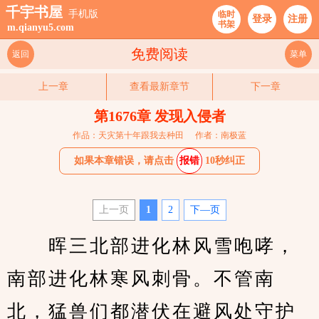
千宇书屋
手机版
临时
登录
注册
书架
m.qianyu5.com
免费阅读
返回
菜单
上一章
查看最新章节
下一章
第1676章 发现入侵者
作品：天灾第十年跟我去种田
作者：南极蓝
如果本章错误，请点击
报错
10秒纠正
上一页
1
2
下—页
　　晖三北部进化林风雪咆哮，
南部进化林寒风刺骨。不管南
北，猛兽们都潜伏在避风处守护