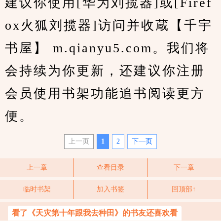
建议你使用[华为刘揽器]或[Firef
ox火狐刘揽器]访问并收蔵【千宇
书屋】 m.qianyu5.com。我们将
会持续为你更新，还建议你注册
会员使用书架功能追书阅读更方
便。
上一页
1
2
下—页
上一章
查看目录
下一章
临时书架
加入书签
回顶部↑
看了《天灾第十年跟我去种田》的书友还喜欢看