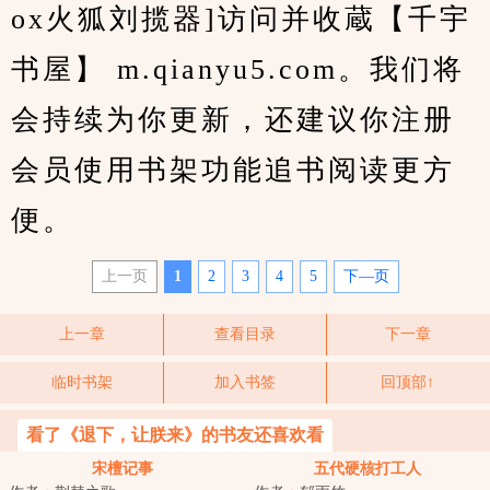
ox火狐刘揽器]访问并收蔵【千宇
书屋】 m.qianyu5.com。我们将
会持续为你更新，还建议你注册
会员使用书架功能追书阅读更方
便。
上一页
1
2
3
4
5
下—页
上一章
查看目录
下一章
临时书架
加入书签
回顶部↑
看了《退下，让朕来》的书友还喜欢看
宋檀记事
五代硬核打工人