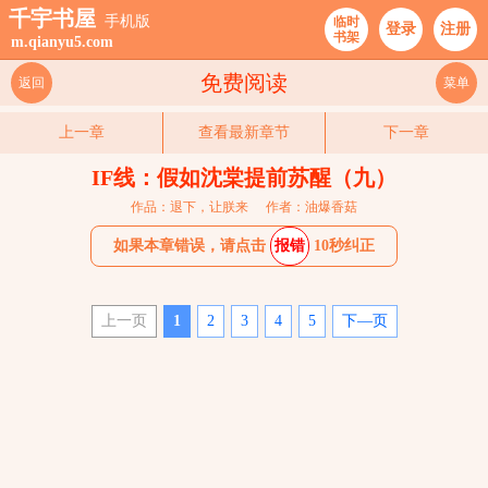
千宇书屋
手机版
临时
登录
注册
书架
m.qianyu5.com
免费阅读
返回
菜单
上一章
查看最新章节
下一章
IF线：假如沈棠提前苏醒（九）
作品：退下，让朕来
作者：油爆香菇
如果本章错误，请点击
报错
10秒纠正
上一页
1
2
3
4
5
下—页