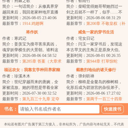
作者：荆棘之歌
作者：郁雨竹
简介：一句话简介：从修真界穿
简介：柴昭觉得她哥帮她挡过一
越回来后，我回老家种地开直播
剑之后就不一样了，似乎……不
卖菜了！修成金丹渡劫失败的宋
更新时间：2026-08-05 23:40:06
是他了。他总会说些郑先生都没
更新时间：2026-08-06 08:31:29
檀回到现代，发...
最新章节：
1914.鸡翅啊
听过的，她听起...
最新章节：
第200章 不敬皇权（补
更昨天）
将作妖
咸鱼一家的穿书生活
作者：寒武记
作者：宅女日记
简介：姜羡宝为搜寻害亲真凶，
简介：闫玉一家穿书后，发现这
魂穿妖孽横生的大景朝。谁料这
本古早文的主角正是原身大伯。
里破案，不看证据，只靠卦师！
更新时间：2026-08-06 04:58:52
他们是扒着大伯喝血，早早被分
更新时间：2026-08-01 00:26:35
这不巧了嘛？！...
最新章节：
第285章 答案（大章求
家，在全文末尾...
最新章节：
第944章 打草惊蛇
月票）
福运农女：我靠玄学种田养家糊
截教扫地仙的诸天修行
作者：珍溪木木
作者：弹剑听禅
口
简介：世纪穿越而来的唐婉，全
简介：柳柊是金鳌岛的柳树精，
家被流放。她的理想是带着全家
化形后成为碧游宫的杂役弟子。
去致富，从此山高水长，远离朝
更新时间：2026-07-30 00:32:52
实际上，柳柊是杨眉大仙的后
更新时间：2026-08-06 17:27:02
堂恩怨。只是理...
最新章节：
第九百三十九章 定夺
裔，具有变异的时...
最新章节：
第两千一百三十四章
神仙炮灰9
书名：
本站若有图片广告属于第三方接入，非本站所为，广告内容与本站无关，不代表