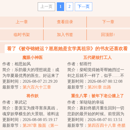
上一页
1
2
下—页
上一章
查看目录
下一章
临时书架
加入书签
回顶部↑
看了《被夺锦鲤运？崽崽她是玄学真祖宗》的书友还喜欢看
魔眼小神医
五代硬核打工人
作者：相思如风
作者：郁雨竹
简介：乐韵最大的理想就是：成
简介：柴昭觉得她哥帮她挡过一
为华夏最优秀的医生。好运来了
剑之后就不一样了，似乎……不
挡不住，高考前无意间开启一个
更新时间：2026-08-07 21:29:20
是他了。他总会说些郑先生都没
更新时间：2026-08-07 00:12:08
系统，双眼获得...
最新章节：
第六百六十三章
听过的，她听起...
最新章节：
第201章 出路
将作妖
重生八零：被年下老公缠上了
作者：寒武记
作者：笨哒哒的幸福
简介：姜羡宝为搜寻害亲真凶，
简介：寡妇佟腊月重生回到一切
魂穿妖孽横生的大景朝。谁料这
悲剧的最开始的时候。前世因为
里破案，不看证据，只靠卦师！
更新时间：2026-08-08 05:19:17
改嫁宋大龙，踏上了一条不归
更新时间：2026-08-07 01:13:51
这不巧了嘛？！...
最新章节：
第287章 脸面（第一
路。重生归来的第...
最新章节：
第四百四十八章 佟腊