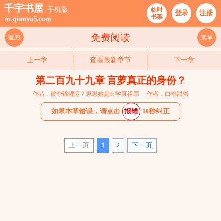
千宇书屋
手机版
临时
登录
注册
书架
m.qianyu5.com
免费阅读
返回
菜单
上一章
查看最新章节
下一章
第二百九十九章 言萝真正的身份？
作品：被夺锦鲤运？崽崽她是玄学真祖宗
作者：白桃甜粥
如果本章错误，请点击
报错
10秒纠正
上一页
1
2
下—页