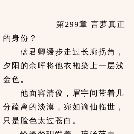
            　　第299章 言萝真正
的身份？
　　蓝君卿缓步走过长廊拐角，
夕阳的余晖将他衣袍染上一层浅
金色。
　　他面容清俊，眉宇间带着几
分疏离的淡漠，宛如谪仙临世，
只是脸色太过苍白。