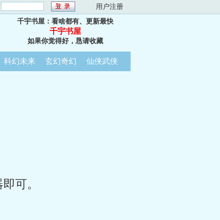
：
用户注册
千宇书屋：看啥都有、更新最快
千宇书屋
如果你觉得好，恳请收藏
科幻未来
玄幻奇幻
仙侠武侠
器即可。