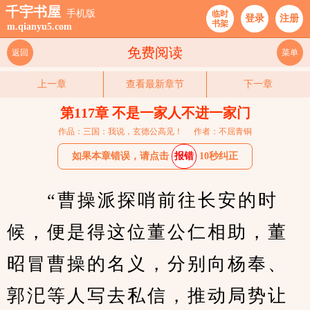
千宇书屋
手机版
临时
登录
注册
书架
m.qianyu5.com
免费阅读
返回
菜单
上一章
查看最新章节
下一章
第117章 不是一家人不进一家门
作品：三国：我说，玄德公高见！
作者：不屈青铜
如果本章错误，请点击
报错
10秒纠正
　　“曹操派探哨前往长安的时
候，便是得这位董公仁相助，董
昭冒曹操的名义，分别向杨奉、
郭汜等人写去私信，推动局势让