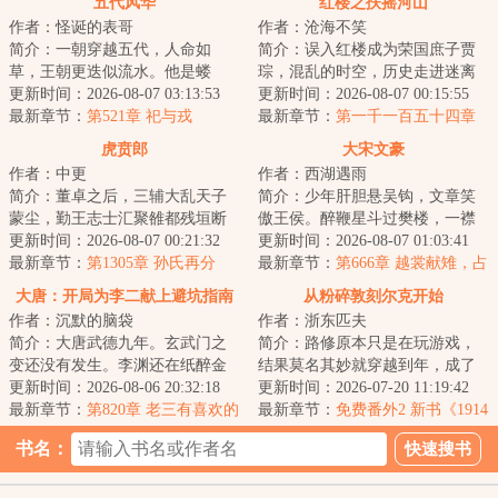
五代风华
红楼之扶摇河山
作者：怪诞的表哥
作者：沧海不笑
简介：一朝穿越五代，人命如
简介：误入红楼成为荣国庶子贾
草，王朝更迭似流水。他是蝼
琮，混乱的时空，历史走进迷离
蚁，则撼参天巨树，为棋子，则
更新时间：2026-08-07 03:13:53
支路，无数彪炳史册的英士人
更新时间：2026-08-07 00:15:55
破天下局。布衣之志...
最新章节：
第521章 祀与戎
杰，湮没在时光的...
最新章节：
第一千一百五十四章
秘牍隐春深
虎贲郎
大宋文豪
作者：中更
作者：西湖遇雨
简介：董卓之后，三辅大乱天子
简介：少年肝胆悬吴钩，文章笑
蒙尘，勤王志士汇聚雒都残垣断
傲王侯。醉鞭星斗过樊楼，一襟
壁之中，肉食者鄙拔剑四顾，国
更新时间：2026-08-07 00:21:32
唐气象，半卷宋风流！...
更新时间：2026-08-07 01:03:41
贼凶狠十倍于胡...
最新章节：
第1305章 孙氏再分
最新章节：
第666章 越裳献雉，占
城输稻
大唐：开局为李二献上避坑指南
从粉碎敦刻尔克开始
作者：沉默的脑袋
作者：浙东匹夫
简介：大唐武德九年。玄武门之
简介：路修原本只是在玩游戏，
变还没有发生。李渊还在纸醉金
结果莫名其妙就穿越到年，成了
迷。李建成和李元吉正密谋除掉
更新时间：2026-08-06 20:32:18
一名陆军下士。刚一睁眼，上司
更新时间：2026-07-20 11:19:42
最大的威胁。长...
最新章节：
第820章 老三有喜欢的
就告诉他：“你...
最新章节：
免费番外2 新书《1914
姑娘了？
从否决施里芬计划开始》已上传
书名：