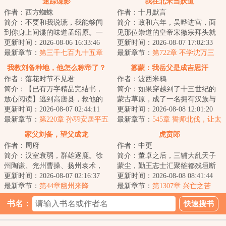
迷踪谍影
我在北宋当妖道
作者：西方蜘蛛
作者：十月默言
简介：不要和我说谎，我能够闻
简介：政和六年，吴晔进宫，面
到你身上间谍的味道孟绍原。一
见那位崇道的皇帝宋徽宗拜头就
个微表情专家，当穿越来到一九
更新时间：2026-08-06 16:33:46
哭。“天有九霄，而神霄为最高，
更新时间：2026-08-07 17:02:33
三六年的南京，...
最新章节：
第三千七百九十五章
其治曰府。神...
最新章节：
第722章 不学沈万三
羽原的信
我教刘备种地，他怎么称帝了？
篡蒙：我岳父是成吉思汗
作者：落花时节不见君
作者：波西米鸦
简介：【已有万字精品完结书，
简介：如果穿越到了十三世纪的
放心阅读】逃到高唐县，救他的
蒙古草原，成了一名拥有汉族与
人是刘备一个连饭都吃不饱的县
更新时间：2026-08-07 02:44:11
蒙古族血统的少年，你会如何选
更新时间：2026-08-08 12:01:20
令。孙羽认命了...
最新章节：
第220章 孙羽安居平五
择？是南下回归...
最新章节：
545章 誓师北伐，让太
路
祖的规矩笼罩寰宇！
家父刘备，望父成龙
虎贲郎
作者：周府
作者：中更
简介：汉室衰弱，群雄逐鹿。徐
简介：董卓之后，三辅大乱天子
州陶谦、兖州曹操、扬州袁术，
蒙尘，勤王志士汇聚雒都残垣断
窥探中原。刘公初居小沛，深陷
更新时间：2026-08-07 02:16:37
壁之中，肉食者鄙拔剑四顾，国
更新时间：2026-08-08 08:41:44
纷争，欲问前程...
最新章节：
第44章幽州来降
贼凶狠十倍于胡...
最新章节：
第1307章 兴亡之苦
书名：