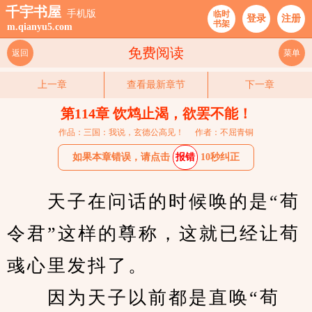
千宇书屋
手机版
临时
登录
注册
书架
m.qianyu5.com
免费阅读
返回
菜单
上一章
查看最新章节
下一章
第114章 饮鸩止渴，欲罢不能！
作品：三国：我说，玄德公高见！
作者：不屈青铜
如果本章错误，请点击
报错
10秒纠正
　　天子在问话的时候唤的是“荀
令君”这样的尊称，这就已经让荀
彧心里发抖了。
　　因为天子以前都是直唤“荀