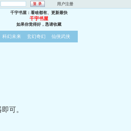
：
用户注册
千宇书屋：看啥都有、更新最快
千宇书屋
如果你觉得好，恳请收藏
科幻未来
玄幻奇幻
仙侠武侠
器即可。