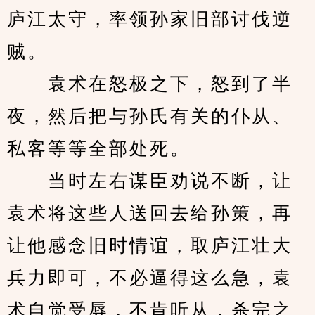
庐江太守，率领孙家旧部讨伐逆
贼。
　　袁术在怒极之下，怒到了半
夜，然后把与孙氏有关的仆从、
私客等等全部处死。
　　当时左右谋臣劝说不断，让
袁术将这些人送回去给孙策，再
让他感念旧时情谊，取庐江壮大
兵力即可，不必逼得这么急，袁
术自觉受辱，不肯听从，杀完之