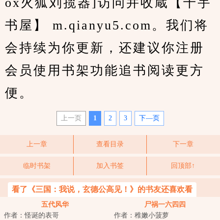
ox火狐刘揽器]访问并收蔵【千宇
书屋】 m.qianyu5.com。我们将
会持续为你更新，还建议你注册
会员使用书架功能追书阅读更方
便。
上一页
1
2
3
下—页
上一章
查看目录
下一章
临时书架
加入书签
回顶部↑
看了《三国：我说，玄德公高见！》的书友还喜欢看
五代风华
尸祸一六四四
作者：怪诞的表哥
作者：稚嫩小菠萝