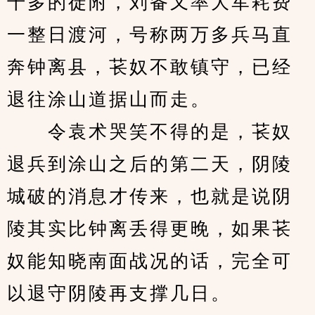
千多的徒附，刘备又率大军耗费
一整日渡河，号称两万多兵马直
奔钟离县，苌奴不敢镇守，已经
退往涂山道据山而走。
　　令袁术哭笑不得的是，苌奴
退兵到涂山之后的第二天，阴陵
城破的消息才传来，也就是说阴
陵其实比钟离丢得更晚，如果苌
奴能知晓南面战况的话，完全可
以退守阴陵再支撑几日。