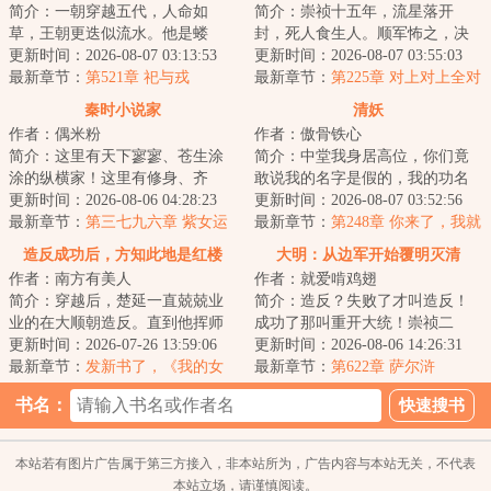
简介：一朝穿越五代，人命如
简介：崇祯十五年，流星落开
草，王朝更迭似流水。他是蝼
封，死人食生人。顺军怖之，决
蚁，则撼参天巨树，为棋子，则
更新时间：2026-08-07 03:13:53
马家口灌开封，而祸水横流。两
更新时间：2026-08-07 03:55:03
破天下局。布衣之志...
最新章节：
第521章 祀与戎
年后，岁的初二学...
最新章节：
第225章 对上对上全对
上
秦时小说家
清妖
作者：偶米粉
作者：傲骨铁心
简介：这里有天下寥寥、苍生涂
简介：中堂我身居高位，你们竟
涂的纵横家！这里有修身、齐
敢说我的名字是假的，我的功名
家、治国、平天下的儒家！这里
更新时间：2026-08-06 04:28:23
是假的，我为官这么多年的经历
更新时间：2026-08-07 03:52:56
有天下皆白、唯我...
最新章节：
第三七九六章 紫女运
是假的，我为大...
最新章节：
第248章 你来了，我就
道（求票票）
放心了
造反成功后，方知此地是红楼
大明：从边军开始覆明灭清
作者：南方有美人
作者：就爱啃鸡翅
简介：穿越后，楚延一直兢兢业
简介：造反？失败了才叫造反！
业的在大顺朝造反。直到他挥师
成功了那叫重开大统！崇祯二
北伐，二十万大军围困京城时，
更新时间：2026-07-26 13:59:06
年，天灾席卷大明上下，后金挥
更新时间：2026-08-06 14:26:31
才猛然发现，这...
最新章节：
发新书了，《我的女
师入关。内有银川...
最新章节：
第622章 萨尔浒
友是收容物》
书名：
本站若有图片广告属于第三方接入，非本站所为，广告内容与本站无关，不代表
本站立场，请谨慎阅读。