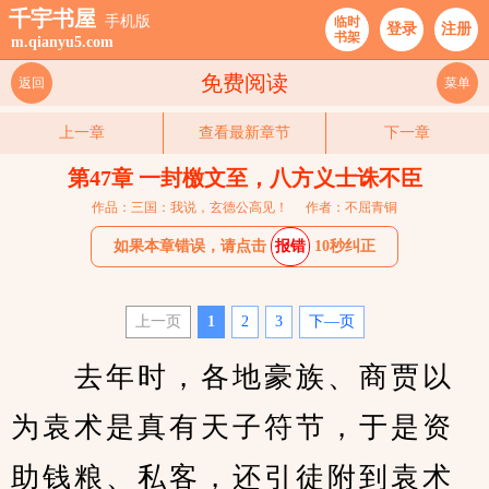
千宇书屋
手机版
临时
登录
注册
书架
m.qianyu5.com
免费阅读
返回
菜单
上一章
查看最新章节
下一章
第47章 一封檄文至，八方义士诛不臣
作品：三国：我说，玄德公高见！
作者：不屈青铜
如果本章错误，请点击
报错
10秒纠正
上一页
1
2
3
下—页
　　去年时，各地豪族、商贾以
为袁术是真有天子符节，于是资
助钱粮、私客，还引徒附到袁术