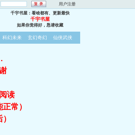
：
用户注册
千宇书屋：看啥都有、更新最快
千宇书屋
如果你觉得好，恳请收藏
科幻未来
玄幻奇幻
仙侠武侠
…
谢
阅读
能正常）
后）