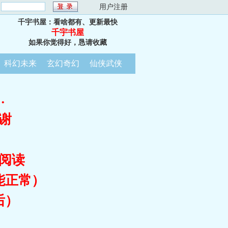
：
用户注册
千宇书屋：看啥都有、更新最快
千宇书屋
如果你觉得好，恳请收藏
科幻未来
玄幻奇幻
仙侠武侠
…
谢
阅读
能正常）
后）