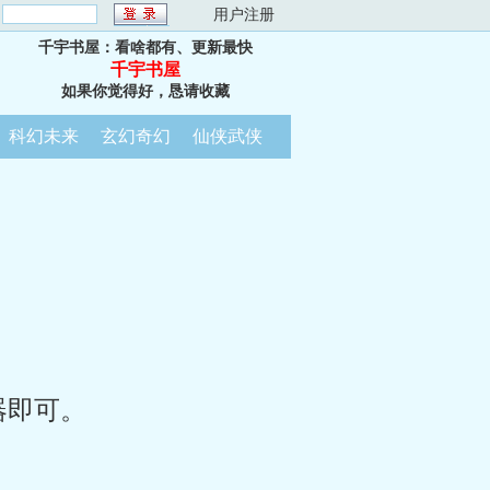
：
用户注册
千宇书屋：看啥都有、更新最快
千宇书屋
如果你觉得好，恳请收藏
科幻未来
玄幻奇幻
仙侠武侠
器即可。