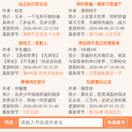
仙王的日常生活
同时穿越：继承万界遗产
作者：枯玄
作者：透明鸽子
简介：王令，一个无所不能的修
简介：人在遮天世界，同时穿越
真奇才，三岁金丹、五岁元婴、
诸天万界。天赋悟性融合，战力
七岁化神……作为这个世界上几
更新时间：2026-08-05 22:11:04
无限叠加。五倍同级战力，你说
更新时间：2026-08-06 20:35:08
乎无所不能的存...
最新章节：
第两千五百五十六章
我只是凡体而已...
最新章节：
第759章 上古天宫
我这一生滴酒不沾
游戏王：双影人
谁说我不是正经冒险者
作者：半生傻白
作者：NK狐NK
简介：【原创世界】【无系统】
简介：穿越到充斥着巨龙、精灵
【黑化】【不无敌】“你还说你是
与冒险者的奇幻世界，兰斯给自
医生？”“他们喊着什么复仇，恶
更新时间：2026-08-07 02:51:05
己定下了三条铁律：热闹不凑，
更新时间：2026-08-07 10:40:34
魔，献出心...
最新章节：
第695章 在对方回合出
闲事不管，天黑...
最新章节：
月票抽奖最后一天
【废品增速者】有没有说法？
啦！
青梅消失那天
玩家重生以后
作者：伊巍蟹
作者：颂世歧
简介：在岁少年慎独穿越到诡异
简介：重生后，恶贯满盈的我决
世界后不久，和他一同穿越而
定从良。三天内，还掉父亲积累
来、刚答应了他的告白的青梅突
更新时间：2026-08-06 01:51:48
的赌债，拜入天下第一大宗门，
更新时间：2026-08-07 01:55:25
然离奇消失。慎独...
最新章节：
159.日志
找到前世的宿敌...
最新章节：
第356章 告别之日
（4k）
书名：