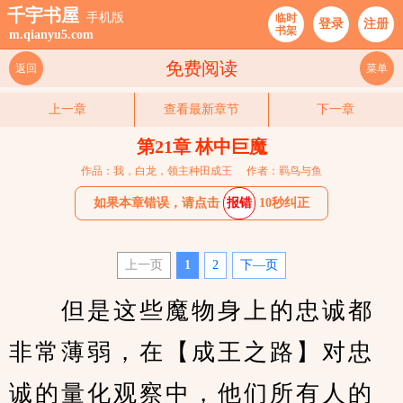
千宇书屋
手机版
临时
登录
注册
书架
m.qianyu5.com
免费阅读
返回
菜单
上一章
查看最新章节
下一章
第21章 林中巨魔
作品：我，白龙，领主种田成王
作者：羁鸟与鱼
如果本章错误，请点击
报错
10秒纠正
上一页
1
2
下—页
　　但是这些魔物身上的忠诚都
非常薄弱，在【成王之路】对忠
诚的量化观察中，他们所有人的