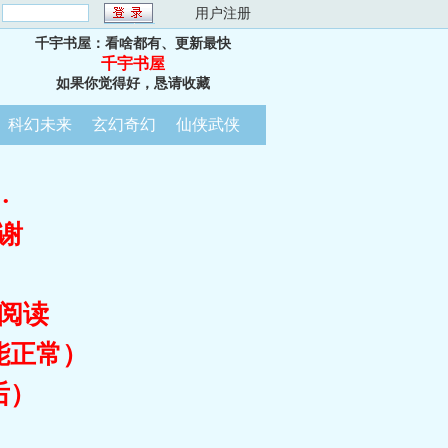
：
用户注册
千宇书屋：看啥都有、更新最快
千宇书屋
如果你觉得好，恳请收藏
科幻未来
玄幻奇幻
仙侠武侠
…
谢
阅读
能正常）
后）