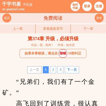
千宇书屋
手机版
临时
登录
注册
书架
m.qianyu5.com
免费阅读
返回
菜单
上一章
查看最新章节
下一章
第374章 升级，必须升级
作品：我，枪神！
作者：如水意
如果本章错误，请点击
报错
10秒纠正
上一页
1
2
3
下—页
　　“兄弟们，我们有了一个金
矿。”
　　高飞回到了训练营，很认真