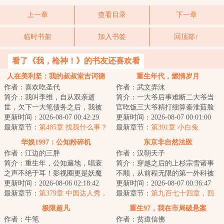
上一章
查看目录
下一章
临时书架
加入书签
回顶部↑
看了《我，枪神！》的书友还喜欢看
人在美利坚：我的叔叔堂吉诃德
重生年代，燃情岁月
作者：喜欢吃圣代
作者：武文弄沫
简介：我叫李维，自从双亲逝
简介：一大爷后事难断二大爷当
世，欠下一大笔债务之后，我被
官吃饭三大爷精打细算秦淮茹脸
一个在美利坚的远方叔叔收养，
更新时间：2026-08-07 00:42:29
蛋好看何雨柱打架做饭娄晓娥难
更新时间：2026-08-07 00:01:00
前往纽约和他一起...
最新章节：
第485章 找我什么事？
逃大院李学武一...
最新章节：
第391章 小白兔
（求月票）
华娱1997：公知粉碎机
东京非自然法医
作者：江边的三胖
作者：汉朝天子
简介：重生年，公知遍地，唱衰
简介：穿越之后的上杉宗雪诸事
之声不绝于耳！影视圈更是妖魔
不顺，从前程无限的第一外科被
鬼怪横行。编辑演员，导演制
更新时间：2026-08-06 02:18:42
赶去了最悲剧最没有前途最不受
更新时间：2026-08-07 00:36:47
片，垃圾无处不在...
最新章节：
第379章 中国达人秀，
人待见没钱没地...
最新章节：
第九百七十四章，四
微博璀璨夜
天三夜游轮之旅！
极限超凡
重生97，我在市局破悬案
作者：牛笔
作者：贫道信佛