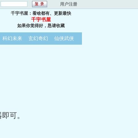
：
用户注册
千宇书屋：看啥都有、更新最快
千宇书屋
如果你觉得好，恳请收藏
科幻未来
玄幻奇幻
仙侠武侠
器即可。