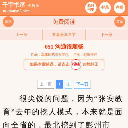
千宇书屋
手机版
临时
登录
注册
书架
m.qianyu5.com
免费阅读
返回
菜单
上一章
查看最新章节
下一章
051 沟通很顺畅
作品：重生的我没有梦想
作者：鲸鱼禅师
如果本章错误，请点击
报错
10秒纠正
上一页
1
2
下—页
　　很尖锐的问题，因为“张安教
育”去年的挖人模式，本来就是面
向全省的，最北挖到了彭州市