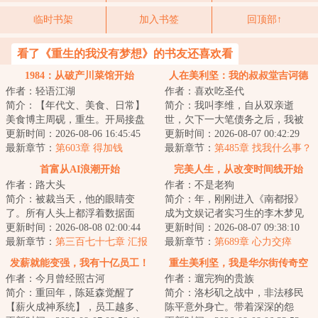
临时书架
加入书签
回顶部↑
看了《重生的我没有梦想》的书友还喜欢看
1984：从破产川菜馆开始
人在美利坚：我的叔叔堂吉诃德
作者：轻语江湖
作者：喜欢吃圣代
简介：【年代文、美食、日常】
简介：我叫李维，自从双亲逝
美食博主周砚，重生。开局接盘
世，欠下一大笔债务之后，我被
一家破产川菜馆。跷脚牛肉、夫
更新时间：2026-08-06 16:45:45
一个在美利坚的远方叔叔收养，
更新时间：2026-08-07 00:42:29
妻肺片、麻婆豆...
最新章节：
第603章 得加钱
前往纽约和他一起...
最新章节：
第485章 找我什么事？
（求月票）
首富从AI浪潮开始
完美人生，从改变时间线开始
作者：路大头
作者：不是老狗
简介：被裁当天，他的眼睛变
简介：年，刚刚进入《南都报》
了。所有人头上都浮着数据面
成为文娱记者实习生的李木梦见
板。HR的补偿方案有两处计算错
更新时间：2026-08-08 02:00:44
了未来的自己，对方说出了一组
更新时间：2026-08-07 09:38:10
误他当场多拿了四万...
最新章节：
第三百七十七章 汇报
彩票号码。第二...
最新章节：
第689章 心力交瘁
怎么做啊？
发薪就能变强，我有十亿员工！
重生美利坚，我是华尔街传奇空
作者：今月曾经照古河
作者：遛完狗的贵族
头
简介：重回年，陈延森觉醒了
简介：洛杉矶之战中，非法移民
【薪火成神系统】，员工越多、
陈平意外身亡。带着深深的怨