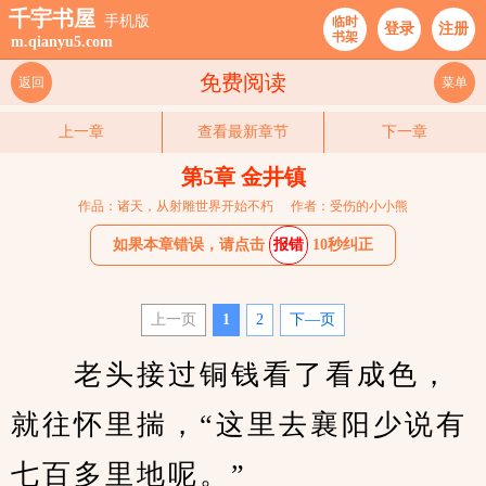
千宇书屋
手机版
临时
登录
注册
书架
m.qianyu5.com
免费阅读
返回
菜单
上一章
查看最新章节
下一章
第5章 金井镇
作品：诸天，从射雕世界开始不朽
作者：受伤的小小熊
如果本章错误，请点击
报错
10秒纠正
上一页
1
2
下—页
　　老头接过铜钱看了看成色，
就往怀里揣，“这里去襄阳少说有
七百多里地呢。”