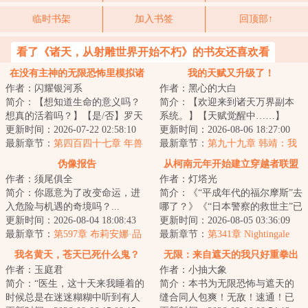
临时书架
加入书签
回顶部↑
看了《诸天，从射雕世界开始不朽》的书友还喜欢看
在没有主神的无限恐怖里模拟诸
我的天赋又升级了！
作者：闪耀银河系
作者：黑心的大白
天
简介：【想知道生命的意义吗？
简介：【欢迎来到诸天万界副本
想真的活着吗？】【是/否】罗天
系统。】【天赋觉醒中……】
点下了是。“然后呢？”“然后我的
更新时间：2026-07-22 02:58:10
【觉醒完毕！】【恭喜您，觉醒
更新时间：2026-08-06 18:27:00
存款就被...
最新章节：
第四百四十七章 年兽
了X级本命天赋：...
最新章节：
第九十九章 韩靖：我
擦，什么情况？（五更求票）
伪像报告
从柯南元年开始建立穿越者联盟
作者：须尾俱全
作者：灯塔光
简介：你愿意为了改变命运，进
简介：《“平成年代的福尔摩斯”去
入危险与机遇的奇境吗？...
哪了？》《“日本警察的救世主”已
更新时间：2026-08-04 18:08:43
经消失整整两月！》《神奇的破
更新时间：2026-08-05 03:36:09
最新章节：
第597章 布莉安娜·品
案技巧...
最新章节：
第341章 Nightingale
名：布莉安娜·韦
Pledge！
我名黄天，苍天已死什么鬼？
无限：来自遮天的我只好重拳出
作者：玉庭君
作者：小抽大象
击
简介：“医生，这十天来我睡着的
简介：本书为无限恐怖与遮天的
时候总是在迷迷糊糊中听到有人
缝合同人包爽！无敌！速通！已