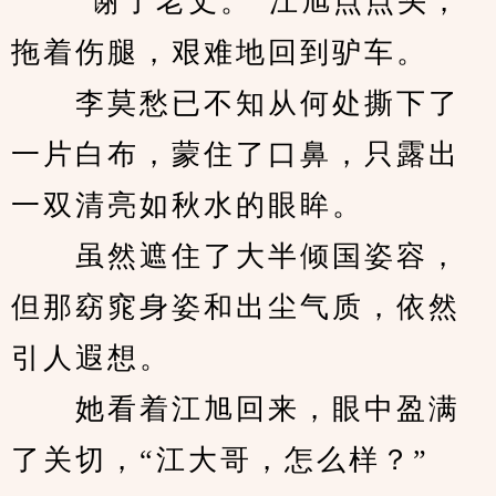
　　“谢了老丈。”江旭点点头，
拖着伤腿，艰难地回到驴车。
　　李莫愁已不知从何处撕下了
一片白布，蒙住了口鼻，只露出
一双清亮如秋水的眼眸。
　　虽然遮住了大半倾国姿容，
但那窈窕身姿和出尘气质，依然
引人遐想。
　　她看着江旭回来，眼中盈满
了关切，“江大哥，怎么样？”