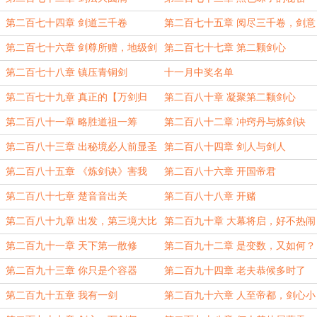
第二百七十四章 剑道三千卷
第二百七十五章 阅尽三千卷，剑意
大圆满
第二百七十六章 剑尊所赠，地级剑
第二百七十七章 第二颗剑心
法
第二百七十八章 镇压青铜剑
十一月中奖名单
第二百七十九章 真正的【万剑归
第二百八十章 凝聚第二颗剑心
宗】
第二百八十一章 略胜道祖一筹
第二百八十二章 冲窍丹与炼剑诀
第二百八十三章 出秘境必人前显圣
第二百八十四章 剑人与剑人
第二百八十五章 《炼剑诀》害我
第二百八十六章 开国帝君
啊！
第二百八十七章 楚音音出关
第二百八十八章 开赌
第二百八十九章 出发，第三境大比
第二百九十章 大幕将启，好不热闹
第二百九十一章 天下第一散修
第二百九十二章 是变数，又如何？
第二百九十三章 你只是个容器
第二百九十四章 老夫恭候多时了
第二百九十五章 我有一剑
第二百九十六章 人至帝都，剑心小