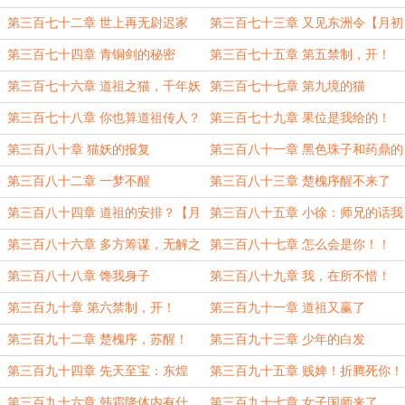
第三百七十二章 世上再无尉迟家
第三百七十三章 又见东洲令【月初
求月票】
第三百七十四章 青铜剑的秘密
第三百七十五章 第五禁制，开！
第三百七十六章 道祖之猫，千年妖
第三百七十七章 第九境的猫
兽！
第三百七十八章 你也算道祖传人？
第三百七十九章 果位是我给的！
第三百八十章 猫妖的报复
第三百八十一章 黑色珠子和药鼎的
秘密
第三百八十二章 一梦不醒
第三百八十三章 楚槐序醒不来了
第三百八十四章 道祖的安排？【月
第三百八十五章 小徐：师兄的话我
初求月票！】
要听！【月初求月票！】
第三百八十六章 多方筹谋，无解之
第三百八十七章 怎么会是你！！
局【三更求月票！】
第三百八十八章 馋我身子
第三百八十九章 我，在所不惜！
第三百九十章 第六禁制，开！
第三百九十一章 道祖又赢了
第三百九十二章 楚槐序，苏醒！
第三百九十三章 少年的白发
第三百九十四章 先天至宝：东煌
第三百九十五章 贱婢！折腾死你！
戒！
第三百九十六章 韩霜降体内有什
第三百九十七章 女子国师来了