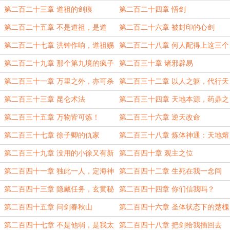
第二百二十三章 道祖的剑痕
第二百二十四章 悟剑
第二百二十五章 不是道祖，是道
第二百二十六章 被封印的心剑
侣！
第二百二十七章 洪钟作响，道祖赐
第二百二十八章 何人配得上这三个
印！
字？
第二百二十九章 那个第九境的疯子
第二百三十章 诸邪辟易
第二百三十一章 万里之外，亦可杀
第二百三十二章 以人之躯，代行天
人
职！
第二百三十三章 昆仑术法
第二百三十四章 天地本源，药鼎之
力
第二百三十五章 万物皆可炼！
第二百三十六章 逆天改命
第二百三十七章 徐子卿的仇家
第二百三十八章 炼体神通：天地熔
炉！
第二百三十九章 没用的小徐又有新
第二百四十章 观主之位
功能了
第二百四十一章 独此一人，定海神
第二百四十二章 生死在我一念间
针
第二百四十三章 隐藏任务，玄黄秘
第二百四十四章 你们信我吗？
辛
第二百四十五章 问剑春秋山
第二百四十六章 圣体状态下的楚槐
序
第二百四十七章 不是他弱，是我太
第二百四十八章 把剑给我插回去