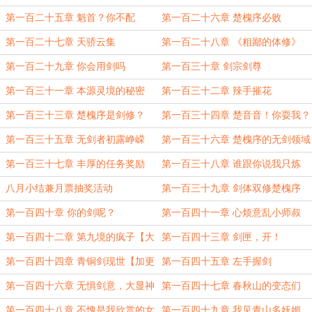
第一百二十五章 魁首？你不配
第一百二十六章 楚槐序必败
第一百二十七章 天骄云集
第一百二十八章 《粗鄙的体修》
第一百二十九章 你会用剑吗
第一百三十章 剑宗剑尊
第一百三十一章 本源灵境的秘密
第一百三十二章 辣手摧花
第一百三十三章 楚槐序是剑修？
第一百三十四章 楚音音！你耍我？
第一百三十五章 无剑者初露峥嵘
第一百三十六章 楚槐序的无剑领域
第一百三十七章 丰厚的任务奖励
第一百三十八章 谁跟你说我只炼
体？【三更求月票！】
八月小结兼月票抽奖活动
第一百三十九章 剑体双修楚槐序
【第四更，求月票！】
第一百四十章 你的剑呢？
第一百四十一章 心烦意乱小师叔
第一百四十二章 第九境的疯子【大
第一百四十三章 剑匣，开！
章求月票！】
第一百四十四章 青铜剑现世【加更
第一百四十五章 左手握剑
求月票！】
第一百四十六章 无惧剑意，大显神
第一百四十七章 春秋山的变态们
威
第一百四十八章 不愧是我欣赏的女
第一百四十九章 我见青山多妩媚