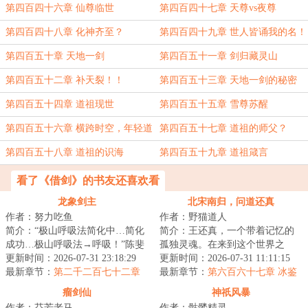
第四百四十六章 仙尊临世
第四百四十七章 天尊vs夜尊
第四百四十八章 化神齐至？
第四百四十九章 世人皆诵我的名！
第四百五十章 天地一剑
第四百五十一章 剑归藏灵山
第四百五十二章 补天裂！！
第四百五十三章 天地一剑的秘密
第四百五十四章 道祖现世
第四百五十五章 雪尊苏醒
第四百五十六章 横跨时空，年轻道
第四百五十七章 道祖的师父？
祖
第四百五十八章 道祖的识海
第四百五十九章 道祖箴言
看了《借剑》的书友还喜欢看
龙象剑主
北宋南归，问道还真
作者：努力吃鱼
作者：野猫道人
简介：“极山呼吸法简化中…简化
简介：王还真，一个带着记忆的
成功…极山呼吸法→呼吸！”陈斐
孤独灵魂。在来到这个世界之
深吸了一口气。“极山呼吸法经验
更新时间：2026-07-31 23:18:29
后，亲眼目睹了金人屠村。他和
更新时间：2026-07-31 11:11:15
值+。”...
最新章节：
第二千二百七十二章
来送饭的少女侥幸...
最新章节：
第六百六十七章 冰鉴
至强者
初开
瘤剑仙
神祇风暴
作者：芬芳老马
作者：骷髅精灵