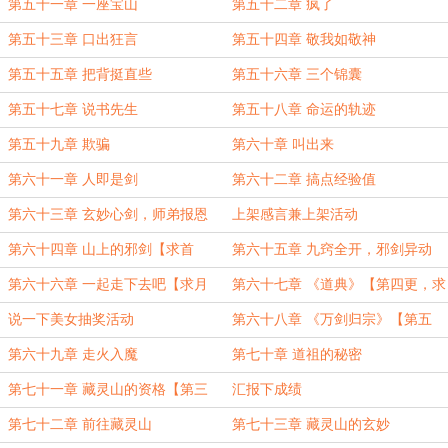
第五十一章 一座宝山
第五十二章 疯了
第五十三章 口出狂言
第五十四章 敬我如敬神
第五十五章 把背挺直些
第五十六章 三个锦囊
第五十七章 说书先生
第五十八章 命运的轨迹
第五十九章 欺骗
第六十章 叫出来
第六十一章 人即是剑
第六十二章 搞点经验值
第六十三章 玄妙心剑，师弟报恩
上架感言兼上架活动
第六十四章 山上的邪剑【求首
第六十五章 九窍全开，邪剑异动
订！】
【求首订！】
第六十六章 一起走下去吧【求月
第六十七章 《道典》【第四更，求
票！】
月票！】
说一下美女抽奖活动
第六十八章 《万剑归宗》【第五
更，求月票！】
第六十九章 走火入魔
第七十章 道祖的秘密
第七十一章 藏灵山的资格【第三
汇报下成绩
更，求月票！】
第七十二章 前往藏灵山
第七十三章 藏灵山的玄妙