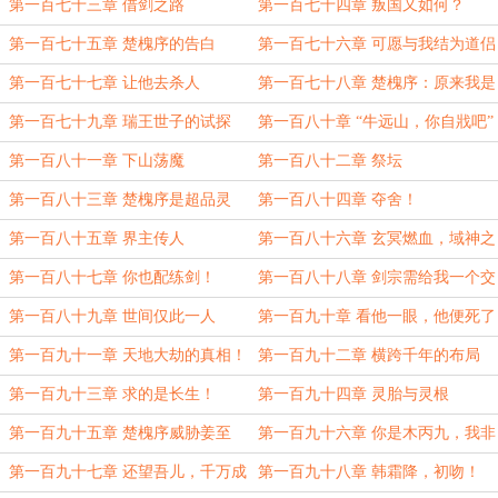
境
象
第一百七十三章 借剑之路
第一百七十四章 叛国又如何？
第一百七十五章 楚槐序的告白
第一百七十六章 可愿与我结为道侣
第一百七十七章 让他去杀人
第一百七十八章 楚槐序：原来我是
邪修
第一百七十九章 瑞王世子的试探
第一百八十章 “牛远山，你自戕吧”
第一百八十一章 下山荡魔
第一百八十二章 祭坛
第一百八十三章 楚槐序是超品灵
第一百八十四章 夺舍！
胎？
第一百八十五章 界主传人
第一百八十六章 玄冥燃血，域神之
符！
第一百八十七章 你也配练剑！
第一百八十八章 剑宗需给我一个交
代
第一百八十九章 世间仅此一人
第一百九十章 看他一眼，他便死了
第一百九十一章 天地大劫的真相！
第一百九十二章 横跨千年的布局
第一百九十三章 求的是长生！
第一百九十四章 灵胎与灵根
第一百九十五章 楚槐序威胁姜至
第一百九十六章 你是木丙九，我非
火丁一
第一百九十七章 还望吾儿，千万成
第一百九十八章 韩霜降，初吻！