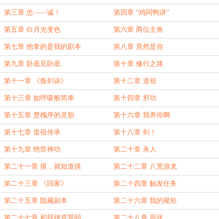
票】
票】
第三章 忠——诚！
第四章 “鸡同鸭讲”
第五章 白月光变色
第六章 两位主角
第七章 他拿的是我的剧本
第八章 竟然是你
第九章 卧底见卧底
第十章 修行之路
第十一章 《炼剑诀》
第十二章 道祖
第十三章 如呼吸般简单
第十四章 邪功
第十五章 楚槐序的灵胎
第十六章 我养你啊
第十七章 道祖传承
第十八章 剑！
第十九章 绝世神功
第二十章 杀人
第二十一章 摸，就知道摸
第二十二章 八荒游龙
第二十三章 《回家》
第二十四章 触发任务
第二十五章 隐藏副本
第二十六章 我的规矩
第二十七章 和我拼背景吗
第二十八章 嚣张