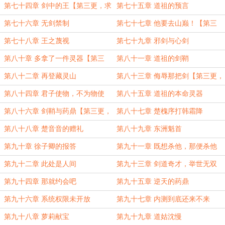
第七十四章 剑中的王【第三更，求
第七十五章 道祖的预言
月票！】
第七十六章 无剑禁制
第七十七章 他要去山巅！【第三
更，求月票！】
第七十八章 王之蔑视
第七十九章 邪剑与心剑
第八十章 多拿了一件灵器【第三
第八十一章 道祖的剑鞘
更，求月票！】
第八十二章 再登藏灵山
第八十三章 侮辱那把剑【第三更，
求月票！】
第八十四章 君子使物，不为物使
第八十五章 道祖的本命灵器
第八十六章 剑鞘与药鼎【第三更，
第八十七章 楚槐序打韩霜降
求月票！】
第八十八章 楚音音的赠礼
第八十九章 东洲魁首
第九十章 徐子卿的报答
第九十一章 既想杀他，那便杀他
第九十二章 此处是人间
第九十三章 剑道奇才，举世无双
第九十四章 那就约会吧
第九十五章 逆天的药鼎
第九十六章 系统权限未开放
第九十七章 内测到底还来不来
第九十八章 萝莉献宝
第九十九章 道姑沈慢