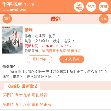
千宇书屋
手机版
临时
登录
注册
书架
m.qianyu5.com
借剑
返回
菜单
借剑
作者：幼儿园一把手
类别：玄幻奇幻
状态：连载中
更新时间：2026-08-08 16:30:12
最新章节：
第四百五十九章 道祖箴言
开始阅读
加入书架
借剑简介：
“就在刚才，我的剑被一声【万剑归宗】给叫走了，怎么办？”“在
线等，挺急的，也不知道还不还……”...
《借剑》最新章节
第四百五十九章 道祖箴言
第四百五十八章 道祖的识海