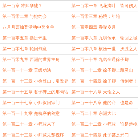
第一百章 冲师孽徒？
第一百零一章 飞花摘叶，皆可伤人
第一百零二章 与她约会
第一百零三章 秘境：年轮
八月月票抽奖活动中奖名单
第一百零四章 吞噬岁月
第一百零五章 搂进怀里
第一百零六章 九境传承，轮回之域
第一百零七章 轮回剑意
第一百零八章 横压一世，厌胜之人
第一百零九章 西洲的世界主角
第一百一十章 九窍全通徐子卿
第一百一十一章 天级功法
第一百一十二章 徐子卿上藏灵山
第一百一十三章 小徐登山，引发异
第一百一十四章 徐子卿，侍剑者！
动
第一百一十五章 君子碑上的那句话
第一百一十六章 天命之人
第一百一十七章 小师叔回宗门
第一百一十八章 他的命，也是命
第一百一十九章 楚槐序的剑意
第一百二十章 东洲大比
第一百二十一章 小师叔来了
第一百二十二章 小师叔：谁是楚槐
序？
第一百二十三章 小师叔见楚槐序
第一百二十四章 此子甚是邪门