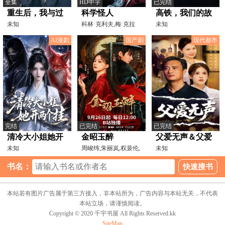
全集
HD中字
已完结
重生后，我与过
科学怪人
高铁，我们的故
去和解
未知
科林·克利夫,梅·克拉
事
未知
克,约翰·博尔斯,波
AI漫剧
国产剧
现代都市
完结
已完结
已完结
清冷大小姐她开
金昭玉醉
父爱无声＆父爱
两个挂
未知
周峻纬,朱丽岚,权裴伦,
如山恩如海
未知
曹赛亚,徐轸轸,谭盐
书名：
本站若有图片广告属于第三方接入，非本站所为，广告内容与本站无关，不代表
本站立场，请谨慎阅读。
Copyright © 2020 千宇书屋 All Rights Reserved.kk
SiteMap