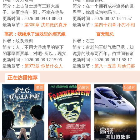
简介：上古修士遗有三颗大瘤
简介：在一个拥有成神道路的世
子。裴夏也有一颗，不幸在他头
界里，你想成为祂吗？...
里。瘤子告诉裴夏：“你太辛苦
更新时间：2026-08-09 01:08:30
更新时间：2026-08-07 18:11:57
了，从今天开始，...
最新章节：
第380章 沈知微的真身
最新章节：
第四十四章 不打不相
识
高武：我继承了游戏里的邪恶组
百无禁忌
作者：坟头老树
作者：石三
织
简介：人，不用为游戏里的犯下
简介：古老的王朝气数已尽，却
的罪孽而买单，对吧~所以，现实
诡异的续命两百年。俗世间有诸
里我唯唯诺诺，游戏里我重拳出
更新时间：2026-08-08 17:15:06
多禁忌。不可犯禁、犯禁必死！
更新时间：2026-08-06 21:58:17
击。现实里我...
最新章节：
第973章 你是什么人
出门先看黄历，...
最新章节：
第八一五章 对他们那
么好干吗？
正在热播推荐
漫剧
恐怖片
纪录片