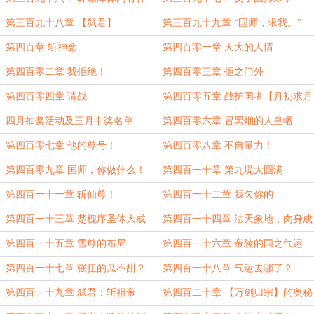
么？
第三百九十八章 【弑君】
第三百九十九章 “国师，求我。”
第四百章 斩神念
第四百零一章 天大的人情
第四百零二章 我拒绝！
第四百零三章 拒之门外
第四百零四章 请战
第四百零五章 战护国者【月初求月
票！】
四月抽奖活动及三月中奖名单
第四百零六章 冒黑烟的人皇幡
第四百零七章 他的尊号！
第四百零八章 不自量力！
第四百零九章 国师，你做什么！
第四百一十章 第九境大圆满
第四百一十一章 斩仙尊！
第四百一十二章 我欠你的
第四百一十三章 楚槐序圣体大成
第四百一十四章 法天象地，肉身成
圣
第四百一十五章 雪尊的布局
第四百一十六章 帝陵的国之气运
第四百一十七章 强扭的瓜不甜？
第四百一十八章 气运去哪了？
第四百一十九章 弑君：斩祖帝
第四百二十章 【万剑归宗】的奥秘