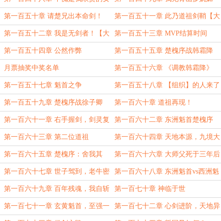
人
第一百五十章 请楚兄出本命剑！
第一百五十一章 此乃道祖剑鞘【大
章求月票！】
第一百五十二章 我是无剑者！【大
第一百五十三章 MVP结算时间
章求月票！】
第一百五十四章 公然作弊
第一百五十五章 楚槐序战韩霜降
月票抽奖中奖名单
第一百五十六章 《调教韩霜降》
第一百五十七章 魁首之争
第一百五十八章 【组织】的人来了
第一百五十九章 楚槐序战徐子卿
第一百六十章 道祖再现！
第一百六十一章 右手握剑，剑灵复
第一百六十二章 东洲魁首楚槐序
苏
第一百六十三章 第二位道祖
第一百六十四章 天地本源，九境大
道！
第一百六十五章 楚槐序：舍我其
第一百六十六章 大师父死于三年后
谁！
第一百六十七章 世子驾到，老牛密
第一百六十八章 东洲魁首vs西洲魁
谈
首
第一百六十九章 百年残魂，我自斩
第一百七十章 神临于世
之！
第一百七十一章 玄黄魁首，至强一
第一百七十二章 心剑进阶，天地异