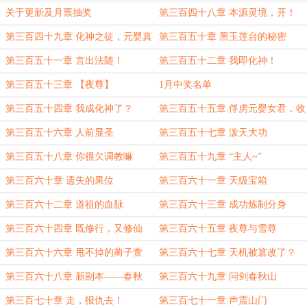
位】？
关于更新及月票抽奖
第三百四十八章 本源灵境，开！
【求双倍月票！】
第三百四十九章 化神之徒，元婴真
第三百五十章 黑玉莲台的秘密
君
第三百五十一章 言出法随！
第三百五十二章 我即化神！
第三百五十三章 【夜尊】
1月中奖名单
第三百五十四章 我成化神了？
第三百五十五章 俘虏元婴女君，收
为座下走狗
第三百五十六章 人前显圣
第三百五十七章 泼天大功
第三百五十八章 你很欠调教嘛
第三百五十九章 “主人~”
第三百六十章 遗失的果位
第三百六十一章 天级宝箱
第三百六十二章 道祖的血脉
第三百六十三章 成功炼制分身
第三百六十四章 既修行，又修仙
第三百六十五章 夜尊与雪尊
第三百六十六章 甩不掉的蔺子萱
第三百六十七章 天机被篡改了？
第三百六十八章 新副本——春秋
第三百六十九章 问剑春秋山
山！
第三百七十章 走，报仇去！
第三百七十一章 声震山门