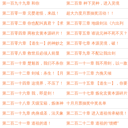
器
第一百九十九章 和你
第二百章 种下灵种，进入灵境
第二百零一章 元婴老怪，来战！
超大力度月票抽奖活动！！
第二百零二章 你也配叫真君？【求
第二百零三章 地级剑法《六出列
双倍月票！】
缺》！【月初求双倍月票！】
第二百零四章 两枚玄黄本源碎片！
第二百零五章 谁说元神不死不灭？
第二百零六章 【道生一】的神妙之
第二百零七章 本源灵境，破！
处
第二百零八章 救世后必须人前显
第二百零九章 不配让我出剑
圣！
第二百一十章 楚魁首，我们不杀你
第二百一十一章 我不用剑，以一敌
六
第二百一十二章 剑域：杀生！【月
第二百一十三章 力挽天倾
票加更】
第二百一十四章 这境界，不压了！
第二百一十五章 【道生一】，你要
死啊！
第二百一十六章 我，即是剑！
第二百一十七章 炼化玄黄本源碎片
第二百一十八章 天级宝箱，炼体神
十月月票抽奖中奖名单
通！
第二百一十九章 肉身成圣，法天象
第二百二十章 进入道祖传承秘境！
地！
第二百二十一章 道祖的道！
第二百二十二章 道祖的“馈赠”