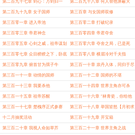
成！
第二百九十七章 剑心：万剑归一
第二百九十八章 何人替他屏蔽天
机！
第二百九十九章 女子国师
第三百章 与女国师双修
第三百零一章 进入帝池
第三百零二章 打破纪录
第三百零三章 帝君神念
第三百零四章 帝君夺舍
第三百零五章 心剑之威，祖帝谋划
第三百零六章 夺舍之局，已是死
局？
第三百零七章 众目睽睽之下，卧底
第三百零八章 横眉冷对千夫指
身份暴露
第三百零九章 俯首甘为孺子牛
第三百一十章 祟丹入体，同归于尽
第三百一十一章 动情的国师
第三百一十二章 国师的不堪
第三百一十三章 我要杀他
第三百一十四章 世界主角亦可杀
第三百一十五章 祖帝苏醒
第三百一十六章 “林青瓷，你给他
了？”
第三百一十七章 楚槐序正式参赛
第三百一十八章 举国皆怒【月初求
【求月票！】
月票！】
十二月抽奖活动
第三百一十九章 开宝箱
第三百二十章 我视人命如草芥
第三百二十一章 世界主角之战