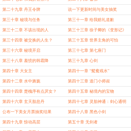
第二十九章 丹王令牌
说一下更新时间与美女抽奖
第三十章 秘境与任务
第三十一章 给我赔礼道歉
第三十二章 不该出现的人
第三十三章 徐子卿的《变形记》
（第三更！求月票！）
第三十四章 被交换的人生？
第三十五章 世界主角的可怕
第三十六章 秘境开启
第三十七章 第七座门
第三十八章 羞愤的韩霜降
第三十九章 心剑
第四十章 大女主
第四十一章 “鸳鸯戏水”
第四十二章 水中旖旎
第四十三章 道门小师叔
第四十四章 楚槐序有点厌女？
第四十五章 秘境内的宝物
第四十六章 玄天胎息丹
第四十七章 灵胎神通：剑心通明
公布一下美女月票抽奖结果
第四十八章 黑色小剑
第四十九章 惊动高层
第五十章 无剑者