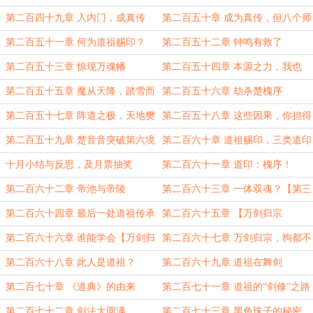
强
第二百四十九章 入内门，成真传
第二百五十章 成为真传，但八个师
父！
第二百五十一章 何为道祖赐印？
第二百五十二章 钟鸣有救了
第二百五十三章 惊现万魂幡
第二百五十四章 本源之力，我也
有！
第二百五十五章 魔从天降，踏雪而
第二百五十六章 劫杀楚槐序
来
第二百五十七章 阵道之极，天地樊
第二百五十八章 这些因果，你担得
笼！
起吗？【第三更】
第二百五十九章 楚音音突破第六境
第二百六十章 道祖赐印，三类道印
十月小结与反思，及月票抽奖
第二百六十一章 道印：槐序！
第二百六十二章 帝池与帝陵
第二百六十三章 一体双魂？【第三
更，求月票！】
第二百六十四章 最后一处道祖传承
第二百六十五章 【万剑归宗
（伪）】
第二百六十六章 谁能学会【万剑归
第二百六十七章 万剑归宗，狗都不
宗】？
学
第二百六十八章 此人是道祖？
第二百六十九章 道祖在舞剑
第二百七十章 《道典》的由来
第二百七十一章 道祖的“剑修”之路
第二百七十二章 剑法大圆满
第二百七十三章 黑色珠子的秘密