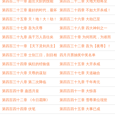
第四百二十一章 超出天阶的技能
第四百二十二章 天地大劫将至
第四百二十三章 最好的时代，最坏
第四百二十四章 不如大开杀戒！
的时代
第四百二十五章 天！地！大！劫！
第四百二十六章 大劫已至
第四百二十七章 吾为天尊
第四百二十八章 四大神剑之一
第四百二十九章 虽千万人吾往矣
第四百三十章 为何而死，为谁而
死？
第四百三十一章 【天下灵剑共主】
第四百三十二章 吾为【夜尊】！
第四百三十三章 士别三日，刮目相
四月月票抽奖中奖名单
看
第四百三十四章 疯狂的经验值
第四百三十五章 大开杀戒
第四百三十六章 天尊的谋划
第四百三十七章 天道融合
第四百三十八章 第二次降临
第四百三十九章 千年寿元
第四百四十章 蛊惑月皇
第四百四十一章 大惊喜
第四百四十二章 《今日霜降》
第四百四十三章 雪尊果位现世
第四百四十四章 伏笔
第四百四十五章 大事已成