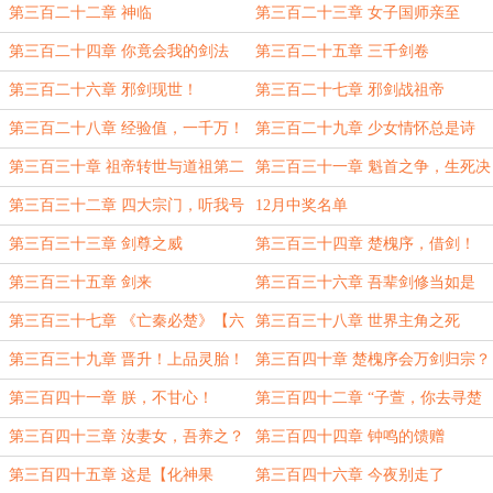
第三百二十二章 神临
第三百二十三章 女子国师亲至
第三百二十四章 你竟会我的剑法
第三百二十五章 三千剑卷
第三百二十六章 邪剑现世！
第三百二十七章 邪剑战祖帝
第三百二十八章 经验值，一千万！
第三百二十九章 少女情怀总是诗
第三百三十章 祖帝转世与道祖第二
第三百三十一章 魁首之争，生死决
斗！
第三百三十二章 四大宗门，听我号
12月中奖名单
令！
第三百三十三章 剑尊之威
第三百三十四章 楚槐序，借剑！
第三百三十五章 剑来
第三百三十六章 吾辈剑修当如是
第三百三十七章 《亡秦必楚》【六
第三百三十八章 世界主角之死
千字大章】
第三百三十九章 晋升！上品灵胎！
第三百四十章 楚槐序会万剑归宗？
第三百四十一章 朕，不甘心！
第三百四十二章 “子萱，你去寻楚
槐序吧”
第三百四十三章 汝妻女，吾养之？
第三百四十四章 钟鸣的馈赠
第三百四十五章 这是【化神果
第三百四十六章 今夜别走了