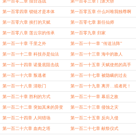
第一百零二章 擂台连战
第一百零三章 门派天骄
第一百零四章 锁链才是本体
第一百零五章 什么叫唯我独尊啊
第一百零六章 挨打的天赋
第一百零七章 新任仙师
第一百零八章 莲云宗的传承
第一百零九章 归家
第一百一十章 千里之外
第一百一十一章 “传送法阵”
第一百一十二章 科技亦是仙法
第一百一十三章 海中的敌人
第一百一十四章 诺曼底阻击战
第一百一十五章 天赋使然的高手
第一百一十六章 叛逃者
第一百一十七章 被隐瞒的过去
第一百一十八章 清歌门
第一百一十九章 离开…或者死！
第一百二十章 胜利的方式
第一百二十一章 幕后之敌
第一百二十二章 突如其来的异变
第一百二十三章 侵蚀之灾
第一百二十四章 人间猎场
第一百二十五章 反向入侵
第一百二十六章 血肉之塔
第一百二十七章 献祭仪式