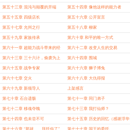
第五十三章 混沌与颠覆的开端
第五十四章 像他这样的能力者
第五十五章 四级店长
第五十六章 公开宣言
第五十七章 允州之行
第五十八章 柳家
第五十九章 家族传承
第六十章 和平的唯一方式
第六十一章 超能力战斗带来的经
第六十二章 改变人生的交易
验：不要局限于超能力
第六十三章 三十六计，偷袭为上
第六十四章 围城
第六十五章 战争专家
第六十六章 狮子博兔
第六十七章 交火
第六十八章 大仇得报
第六十九章 新领导人
上架感言
第七十章 石台遗骸
第七十一章 同门弟子
第七十二章 移魂夺魄
第七十三章 我打仙师？
第七十四章 也未尝不可
第七十五章 历史的回忆（感谢浮华
y的白银盟）
第七十六章 “那就……拜托你了”
第七十七章 国王的委托