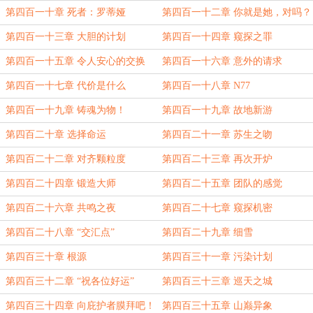
第四百一十章 死者：罗蒂娅
第四百一十二章 你就是她，对吗？
第四百一十三章 大胆的计划
第四百一十四章 窥探之罪
第四百一十五章 令人安心的交换
第四百一十六章 意外的请求
第四百一十七章 代价是什么
第四百一十八章 N77
第四百一十九章 铸魂为物！
第四百一十九章 故地新游
第四百二十章 选择命运
第四百二十一章 苏生之吻
第四百二十二章 对齐颗粒度
第四百二十三章 再次开炉
第四百二十四章 锻造大师
第四百二十五章 团队的感觉
第四百二十六章 共鸣之夜
第四百二十七章 窥探机密
第四百二十八章 “交汇点”
第四百二十九章 细雪
第四百三十章 根源
第四百三十一章 污染计划
第四百三十二章 “祝各位好运”
第四百三十三章 巡天之城
第四百三十四章 向庇护者膜拜吧！
第四百三十五章 山巅异象