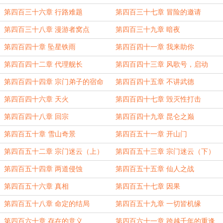
第四百三十六章 行路难题
第四百三十七章 冒险的邀请
第四百三十八章 漫游者窝点
第四百三十九章 暗夜
第四百四十章 坠星铁雨
第四百四十一章 我来助你
第四百四十二章 代理舰长
第四百四十三章 风歌号，启动
第四百四十四章 宗门弟子的宿命
第四百四十五章 不讲武德
第四百四十六章 天火
第四百四十七章 毁灭性打击
第四百四十八章 回宗
第四百四十九章 昆仑之巅
第四百五十章 雪山奇景
第四百五十一章 开山门
第四百五十二章 宗门迷云（上）
第四百五十三章 宗门迷云（下）
第四百五十四章 两道侵蚀
第四百五十五章 仙人之战
第四百五十六章 真相
第四百五十七章 因果
第四百五十八章 命定的结局
第四百五十九章 一切皆机缘
第四百六十章 存在的意义
第四百六十一章 跨越千年的重逢