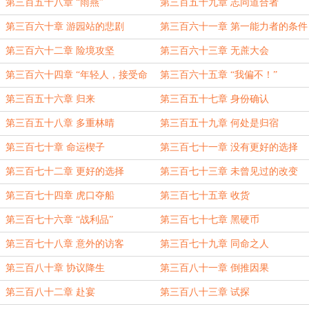
第三百五十八章 “雨燕”
第三百五十九章 志同道合者
第三百六十章 游园站的悲剧
第三百六十一章 第一能力者的条件
第三百六十二章 险境攻坚
第三百六十三章 无蔗大会
第三百六十四章 “年轻人，接受命
第三百六十五章 “我偏不！”
运吧”
第三百五十六章 归来
第三百五十七章 身份确认
第三百五十八章 多重林晴
第三百五十九章 何处是归宿
第三百七十章 命运楔子
第三百七十一章 没有更好的选择
第三百七十二章 更好的选择
第三百七十三章 未曾见过的改变
第三百七十四章 虎口夺船
第三百七十五章 收货
第三百七十六章 “战利品”
第三百七十七章 黑硬币
第三百七十八章 意外的访客
第三百七十九章 同命之人
第三百八十章 协议降生
第三百八十一章 倒推因果
第三百八十二章 赴宴
第三百八十三章 试探