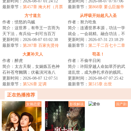
近，这是帷幕后的共识。李察不
更新时间：2026-08-07 01:24:12
后一个气运之朝！凡人在这个世
更新时间：2026-08-07 07:07:06
信这个。或者说...
最新章节：
第457章 掩火村（月票
界，微不足道，...
最新章节：
第868章 要么臣服帝
加更12）
国，要么被扒光挂城墙
方寸道主
从呼吸开始超凡入圣
作者：愤怒的乌贼
作者：努力吃鱼
简介：这世界，有帝王一言而为
简介：连通世界本源，功法一学
天下法，有兵仙一剑可当百万
就会，一会就精。融合功法，不
师，有儒圣一卷春秋定纲常，有
更新时间：2026-08-07 03:02:38
断蜕变。呼吸法→元辰剑典→九
更新时间：2026-07-31 23:18:29
道尊一指长青演造...
最新章节：
第287章 百家先贤传
霄星辰诀。渡江...
最新章节：
第二千二百七十二章
至强者
大夏补天人
苟圣！
作者：醉虎
作者：不偷半日闲
简介：太古天裂，女娲炼五色神
简介：许阳穿越人命如草芥的武
石补苍穹阙隅；伏羲演河洛八
道乱世，成为挣扎求存的贱民。
卦，定地维之乱。然魔氛未绝，
更新时间：2026-08-07 12:07:51
贫贱之身，起初他只想活着，吃
更新时间：2026-08-07 07:25:42
遂有“补天阁”承...
最新章节：
第526章 定调
一口饱饭。直到...
最新章节：
第515章 出世
正在热播推荐
女频恋爱
影视解说
国产剧