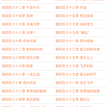
第四百六十二章 不是今天
第四百六十三章 开战
第四百六十四章 星神
第四百六十五章 禁忌游戏
第四百六十六章 灵魂卡牌
第四百六十七章 你的潜力
第四百六十八章 出牌！
第四百六十九章 “赌运”
第四百七十章 仍未结束
第四百七十一章 风中残烛
第四百七十二章 胜利的代价
第四百七十三章 真正的欺诈者
第四百七十四章 陌生访客
第四百七十五章 巡天之上
第四百七十六章 蜕变
第四百七十七章 飞升时刻
第四百七十八章 一统之战
第四百七十九章 真正的对手
第四百八十章 成为历史
第四百八十一章 见证飞升
第四百八十二章 世界线的秘密
第四百八十三章 世界线的秘密
（下）
第四百八十四章 来自原初
第四百八十五章 新纪元