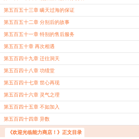
第五百五十三章 瞒天过海的保证
第五百五十二章 分别后的故事
第五百五十一章 特别的售后服务
第五百五十章 再次相遇
第五百四十九章 迁往洞天
第五百四十八章 功绩堂
第五百四十七章 世心再现
第五百四十六章 灵气之理
第五百四十五章 不如加入
第五百四十四章 异数
《欢迎光临能力商店！》正文目录