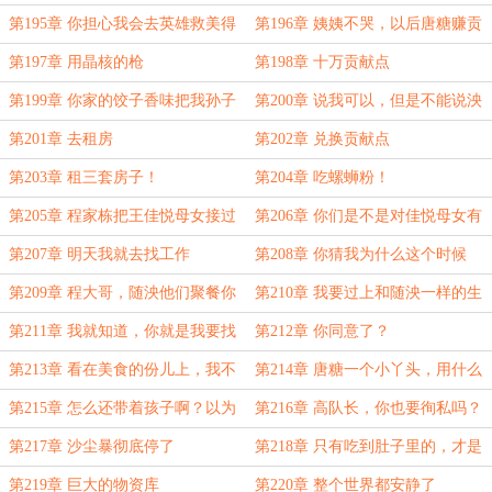
第195章 你担心我会去英雄救美得
第196章 姨姨不哭，以后唐糖赚贡
罪人？
献点给你花！
第197章 用晶核的枪
第198章 十万贡献点
第199章 你家的饺子香味把我孙子
第200章 说我可以，但是不能说泱
馋哭了
泱
第201章 去租房
第202章 兑换贡献点
第203章 租三套房子！
第204章 吃螺蛳粉！
第205章 程家栋把王佳悦母女接过
第206章 你们是不是对佳悦母女有
来一起住了
意见？
第207章 明天我就去找工作
第208章 你猜我为什么这个时候
来？
第209章 程大哥，随泱他们聚餐你
第210章 我要过上和随泱一样的生
不去吗？
活
第211章 我就知道，你就是我要找
第212章 你同意了？
的人
第213章 看在美食的份儿上，我不
第214章 唐糖一个小丫头，用什么
和你计较
收买我？
第215章 怎么还带着孩子啊？以为
第216章 高队长，你也要徇私吗？
这是去郊游呢？
第217章 沙尘暴彻底停了
第218章 只有吃到肚子里的，才是
属于自己的
第219章 巨大的物资库
第220章 整个世界都安静了