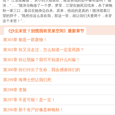
我？”江望面瘫脸，“从小到大都喜欢，难道表现的还不够明显吗？”随
泱，“......”随泱当晚做了一个梦。梦里，江望在她死后找来，杀了林晚
秋一家三口，最后在她身边自杀。原来，他说的是真的！随泱揽着江
望的脖子，“既然你这么喜欢我，那这一世，就让咱们夫妻两个，杀穿
这个末世！”...
《沙尘末世？别慌我有灵泉空间》最新章节
第303章 都是一群废物！
第302章 你又没走过，怎么知道一定是死路？
第301章 你让我躲？我可不知道什么叫躲！
第300章 你们付出了生命，我会感谢你们的
第299章 海博士想让我们死
第298章 变脸
第297章 不是可能！是一定！
第296章 那个丧尸好像是林晚秋！