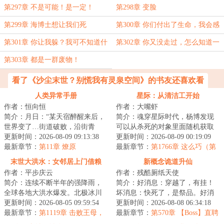
第297章 不是可能！是一定！
第298章 变脸
第299章 海博士想让我们死
第300章 你们付出了生命，我会感
谢你们的
第301章 你让我躲？我可不知道什
第302章 你又没走过，怎么知道一
么叫躲！
定是死路？
第303章 都是一群废物！
看了《沙尘末世？别慌我有灵泉空间》的书友还喜欢看
人类异常手册
星际：从清洁工开始
作者：恒向恒
作者：大嘴虾
简介：月日：“某天宿醉醒来后，
简介：魂穿星际时代，杨博发现
世界变了…街道破败，沿街青
可以从杀死的对象里面随机获取
苔，人类早已消失不见，只剩我
更新时间：2026-08-09 09:13:38
能力！杀死一条金鱼，游泳+！杀
更新时间：2026-08-09 00:19:09
一人。”月日：...
最新章节：
第11章 燎原
死一只蝙蝠，...
最新章节：
第1766章 这么巧（第
二更）
末世大洪水：女邻居上门借粮
新概念诡道升仙
作者：平步庆云
作者：残酷厕纸天使
简介：连续不断半年的强降雨，
简介：好消息：穿越了，有挂！
全球各地大洪水爆发。北极冰川
坏消息：快死了，是祭品。好消
融化，海平面上涨，海水倒灌江
更新时间：2026-08-05 09:59:54
息：我已成功奴役了邪神！…打
更新时间：2026-08-08 06:34:18
河。冰封的远古...
最新章节：
第1119章 击败王母，
开为入侵仙界而...
最新章节：
第570章 【Boss】直聘
收复昆仑