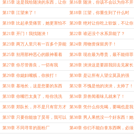
着回来？
第15章 这是我给随泱的东西，让你
第16章 随泱，你该不会以为你不开
拿了吗？
门，我就拿你没办法了吧？
第17章 江望来了！
第18章 江望，你重生到了什么时
候？
第19章 比起承受痛苦，她更害怕不
第20章 绝对让你吃上软饭，不让你
能变得强大
爸为难
第21章 开门！我找随泱！
第22章 谁还没个水系异能了？
第23章 两万人里只有一百多个异能
第24章 用物资保留房子！
者
第25章 别用那种恶心的眼神看着
第26章 现在最为尊贵，最不能得罪
我！
的，就是异能者！
第27章 你尽管善良，一切有我
第28章 泱泱这是要跟我回去见家长
吗？
第29章 你媳妇嘴贱，你挨打！
第30章 是让所有人望尘莫及的强
第31章 基地长，这是您要的东西
第32章 不愧是他的泱泱，太帅了！
第33章 你嘴巴太臭了，给你洗洗
第34章 异兽闻着味儿就来了！
第35章 郑队长，并不是只有官方才
第36章 凭什么你先喝，要喝也是我
有异能者
先喝
第37章 只要你能放了昊哥，我可以
第38章 男人果然没一个好东西！她
给你们水
就不该救他！
第39章 不同寻常的面粉厂
第40章 你们不能白拿东西啊，必须