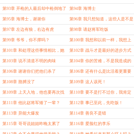
范？
第93章 开枪的人最后却中枪倒地了
第94章 海博士
第95章 海博士，谢谢你
第96章 我只想知道，这些人是不是
自愿的
第97章 左边有狼，右边有虎
第98章 请赵将军吃饭
第99章 爷爷，你不撑吗？
第100章 我想和以前一样，我想上
幼儿园
第101章 和处理这些事情相比，她
第102章 战斗才是最好的进步方式
宁愿去杀异兽
第103章 说不清道不明的肉味
第104章 你的苦难，不是我造成的
第106章 谢谢你们把他们杀了
第106章 还有什么是比活着更重要
的？
第108章 胳膊没了
第109章 这人该死！
第109章 上天入地，他也要再次找
第110章 要不是打不过你，我肯定
到他的泱泱！
打你一顿
第111章 他比赵将军矮了一辈？
第112章 事已至此，先吃饭！
第113章 异能大爆发
第114章 善良不是错
第115章 哥哥说姐姐昨晚太累了
第116章 爱脸红的李乐