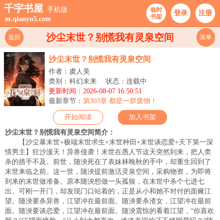
千宇书屋
手机版
临时
登录
注册
书架
m.qianyu5.com
沙尘末世？别慌我有灵泉空间
返回
菜单
沙尘末世？别慌我有灵泉空间
作者：虞人美
类别：科幻未来
状态：连载中
更新时间：2026-08-07 16:50:51
最新章节：
第303章 都是一群废物！
开始阅读
加入书架
沙尘末世？别慌我有灵泉空间简介：
【沙尘暴末世+极端末世求生+末世种田+末世谈恋爱+天下第一深
情男主】狂沙漫天！异兽侵袭！末世在愚人节这天突然到来，把人类
杀的措手不及。前世，随泱死在了表妹林晚秋的手中，却重生回到了
末世来临之前。这一世，随泱提前激活灵泉空间，采购物资，为即将
到来的末世做准备。原本随泱想做一头孤狼，在末世中杀个七进七
出。可刚一开门，却发现门口站着的，正是从小和她不对付的面瘫江
望。随泱要杀异兽，江望冲在最前面。随泱要杀渣女，江望冲在最前
面。随泱要谈恋爱，江望冲在最前面。随泱震惊的看着江望，“你喜欢