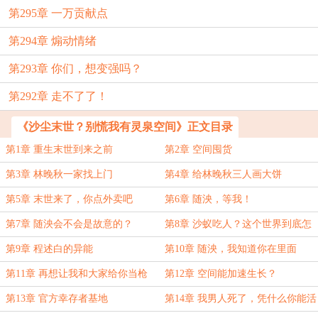
第295章 一万贡献点
第294章 煽动情绪
第293章 你们，想变强吗？
第292章 走不了了！
《沙尘末世？别慌我有灵泉空间》正文目录
第1章 重生末世到来之前
第2章 空间囤货
第3章 林晚秋一家找上门
第4章 给林晚秋三人画大饼
第5章 末世来了，你点外卖吧
第6章 随泱，等我！
第7章 随泱会不会是故意的？
第8章 沙蚁吃人？这个世界到底怎
么了
第9章 程述白的异能
第10章 随泱，我知道你在里面
第11章 再想让我和大家给你当枪
第12章 空间能加速生长？
使，记得先把报酬准备好
第13章 官方幸存者基地
第14章 我男人死了，凭什么你能活