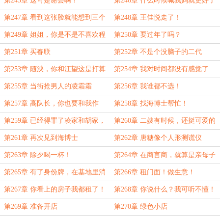
第245章 这可是谢芸啊！
第246章 什么时候喊我妈就更好了
第247章 看到这张脸就能想到三个
第248章 王佳悦走了！
字
第249章 姐姐，你是不是不喜欢程
第250章 要过年了吗？
叔叔了啊？
第251章 买春联
第252章 不是个没脑子的二代
第253章 随泱，你和江望这是打算
第254章 我对时间都没有感觉了
办婚礼了？
第255章 当街抢男人的凌霜霜
第256章 我谁都不选！
第257章 高队长，你也要和我作
第258章 找海博士帮忙！
对？
第259章 已经得罪了凌家和胡家，
第260章 二嫂有时候，还挺可爱的
难道还要得罪高队长吗？
第261章 再次见到海博士
第262章 唐糖像个人形测谎仪
第263章 除夕喝一杯！
第264章 在商言商，就算是亲母子
也一样
第265章 有了身份牌，在基地里消
第266章 租门面！做生意！
费可以打八折
第267章 你看上的房子我都租了！
第268章 你说什么？我可听不懂！
第269章 准备开店
第270章 绿色小店