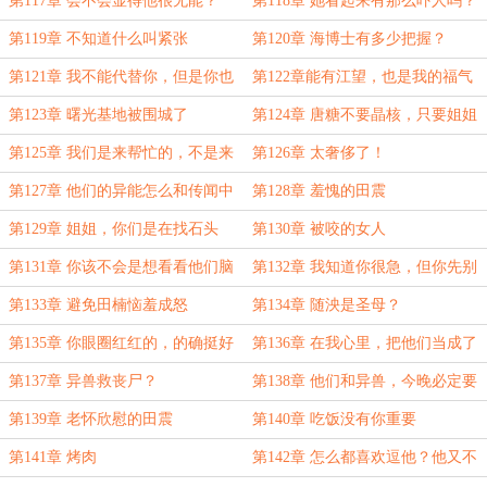
第117章 会不会显得他很无能？
第118章 她看起来有那么吓人吗？
第119章 不知道什么叫紧张
第120章 海博士有多少把握？
第121章 我不能代替你，但是你也
第122章能有江望，也是我的福气
不能拒绝我和你一起
第123章 曙光基地被围城了
第124章 唐糖不要晶核，只要姐姐
第125章 我们是来帮忙的，不是来
第126章 太奢侈了！
打秋风的
第127章 他们的异能怎么和传闻中
第128章 羞愧的田震
不一样？
第129章 姐姐，你们是在找石头
第130章 被咬的女人
吗？
第131章 你该不会是想看看他们脑
第132章 我知道你很急，但你先别
袋里有没有晶核吧？
急
第133章 避免田楠恼羞成怒
第134章 随泱是圣母？
第135章 你眼圈红红的，的确挺好
第136章 在我心里，把他们当成了
看的
自己的孩子
第137章 异兽救丧尸？
第138章 他们和异兽，今晚必定要
有个了结！
第139章 老怀欣慰的田震
第140章 吃饭没有你重要
第141章 烤肉
第142章 怎么都喜欢逗他？他又不