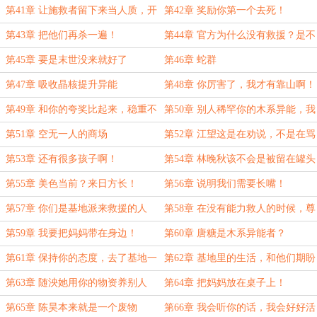
把我们一起带走!
第41章 让施救者留下来当人质，开
第42章 奖励你第一个去死！
什么玩笑？
第43章 把他们再杀一遍！
第44章 官方为什么没有救援？是不
是不管我们普通人了？
第45章 要是末世没来就好了
第46章 蛇群
第47章 吸收晶核提升异能
第48章 你厉害了，我才有靠山啊！
第49章 和你的夸奖比起来，稳重不
第50章 别人稀罕你的木系异能，我
值一提
可不稀罕！
第51章 空无一人的商场
第52章 江望这是在劝说，不是在骂
人吗？
第53章 还有很多孩子啊！
第54章 林晚秋该不会是被留在罐头
厂了吧？
第55章 美色当前？来日方长！
第56章 说明我们需要长嘴！
第57章 你们是基地派来救援的人
第58章 在没有能力救人的时候，尊
吗？
重他人命运
第59章 我要把妈妈带在身边！
第60章 唐糖是木系异能者？
第61章 保持你的态度，去了基地一
第62章 基地里的生活，和他们期盼
定要投诉我
的完全不一样
第63章 随泱她用你的物资养别人
第64章 把妈妈放在桌子上！
啊！
第65章 陈昊本来就是一个废物
第66章 我会听你的话，我会好好活