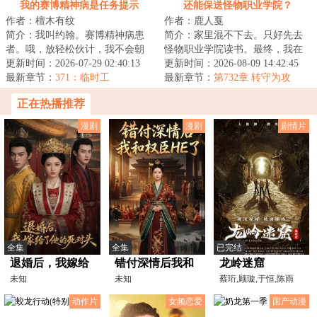
我的赛博精神病是任务提示
还能保送怪物职业学院？
作者：檀木有纹
作者：鹿人戛
简介：我叫约翰。赛博精神病患
简介：家里混不下去。只好先去
者。哦，放轻松伙计，我不会朝
怪物职业学院读书。最终，我在
你开枪……大概。我能看见很多
更新时间：2026-07-29 02:40:13
大家一声声天才的称赞中迷失了
更新时间：2026-08-09 14:42:45
奇怪的提示，它...
最新章节：
371：临时工
自己，走上了不...
最新章节：
第732章 转守为攻
正在热播推荐
漫剧
漫剧
剧情片
全集
全集
已完结
退婚后，我嫁给
错付深情后我和
龙岭迷窟
了他的死对头
未知
权臣HE了
未知
蔡珩,顾璇,于恒,陈雨
锶,马浴柯
动作片
女频恋爱
国产动漫