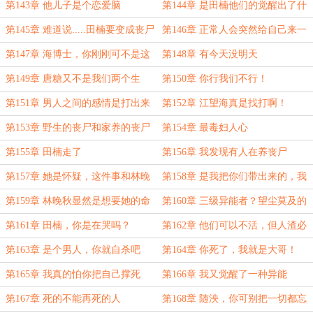
是欢乐豆
第143章 他儿子是个恋爱脑
第144章 是田楠他们的觉醒出了什
么问题吗？
第145章 难道说.....田楠要变成丧尸
第146章 正常人会突然给自己来一
了？
刀吗？
第147章 海博士，你刚刚可不是这
第148章 有今天没明天
个态度！
第149章 唐糖又不是我们两个生
第150章 你行我们不行！
的，当然和我们两个长得不像
第151章 男人之间的感情是打出来
第152章 江望海真是找打啊！
的
第153章 野生的丧尸和家养的丧尸
第154章 最毒妇人心
第155章 田楠走了
第156章 我发现有人在养丧尸
第157章 她是怀疑，这件事和林晚
第158章 是我把你们带出来的，我
秋有关系
也想把你们安全的带回去
第159章 林晚秋显然是想要她的命
第160章 三级异能者？望尘莫及的
的
存在？
第161章 田楠，你是在哭吗？
第162章 他们可以不活，但人渣必
须死
第163章 是个男人，你就自杀吧
第164章 你死了，我就是大哥！
第165章 我真的怕你把自己撑死
第166章 我又觉醒了一种异能
第167章 死的不能再死的人
第168章 随泱，你可别把一切都忘