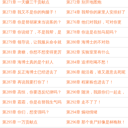
第271章 一天赚三千贡献点
第272章 别开地图炮
第273章 我又不是你的狗腿子！
第274章 我帮你的家里人安排好了
工作
第275章 你是替胡家来当说客的？
第276章 他们对我好，可对你更
好！
第277章 你说错了，不是我帮，是
第278章 你这是在拍马屁吗？
帮我们
第279章 领导说，让我服从命令就
第280章 海博士的不对劲
行了
第281章 唐糖，你想不想变得更厉
第282章 实验室里有什么
害？
第283章 海博士真的是个好人
第284章 追求吃喝不愁！
第285章 反正海博士已经进去了
第286章 能活着，谁又愿意去死呢
第287章 再说我要打你了！
第288章 程家栋也进去了！
第289章 高恒，你要违反纪律吗？
第290章 随泱，我跟你们一起走，
怎么样？
第291章 霜霜，你是在替我生气吗
第292章 走不了了！
第293章 你们，想变强吗？
第294章 煽动情绪
第295章 一万贡献点
第296章 那个丧尸好像是林晚秋！