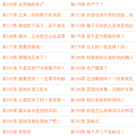
自己身上揽
第169章 会异能的丧尸
第170章 诈尸了？
第171章 过来，给你看个好东西
第172章 你是说你不害怕危险，但
我害怕？
第173章 都成阶下囚了，还不老实
第174章 脑子不好的人原来是他自
点！
己！
第148章 随泱，王佳悦怎么总是看
第176章 是不是为爱痴狂呢？
你啊？
第177章 我要回基地！
第178章 众人的一直选择！回！
第179章 两嘴鸟又来了！
第180章 程家栋转头就给他的胸口
来了一刀！
第181章 不是说丧尸没有脑子吗？
第182章 丧尸撤退了
第183章 她要坚持！一定要等到姐
第184章 还没断奶吗？一回来就先
姐回来！
问你爸在哪儿！
第185章 基地长变江队长
第186章 是我没本事，没能护住唐
糖
第187章 人都死光了吗？竟然要一
第188章 我们有权利拒绝吗？
个五岁的孩子这样拼命？
第189章 服从命令是他的天职
第190章 你是怎么有脸说出这种话
的？
第191章 那就等着给我收尸吧！
第192章 贡献点
第193章 李部长
第194章 每个月三千贡献点！