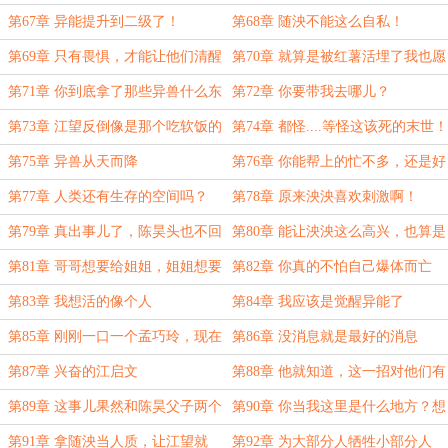
着
第67章 异能提升到二级了！
第68章 随泱不能这么自私！
第69章 只有畏惧，才能让他们清醒
第70章 就算是被红薯活埋了我也愿
意啊！
第71章 你到底拿了那些异兽什么东
第72章 你要带我去哪儿？
西？
第73章 江望反倒像是那个吃软饭的
第74章 都怪....等怪这该死的末世！
小白脸了
第75章 异兽从天而降
第76章 你能帮上的忙不多，还是好
好休息吧
第77章 人类还有生存的空间吗？
第78章 原来泱泱喜欢刺激啊！
第79章 真出事儿了，陈昊头也不回
第80章 能让泱泱这么高兴，也算是
的就跑了
我的本事了
第81章 哥哥想要给姐姐，姐姐想要
第82章 你真的不怕自己爆体而亡
给她
吗？
第83章 我想活的像个人
第84章 我应该是觉醒异能了
第85章 刚刚一口一个孟巧玲，现在
第86章 没消息就是最好的消息
张口闭口就是老婆
第87章 兴奋的江启文
第88章 他就知道，这一招对他们有
用
第89章 这事儿果然和陈昊父子两个
第90章 你当我这里是什么地方？想
有关系！
来就来想走就走？
第91章 拿随泱当人质，让江望就
第92章 为大部分人牺牲小部分人