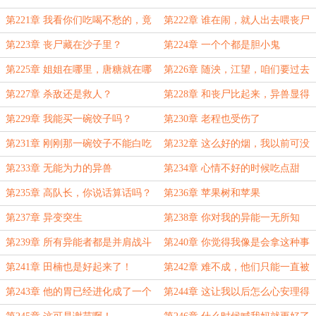
第221章 我看你们吃喝不愁的，竟
第222章 谁在闹，就人出去喂丧尸
然还吃这种东西？
第223章 丧尸藏在沙子里？
第224章 一个个都是胆小鬼
第225章 姐姐在哪里，唐糖就在哪
第226章 随泱，江望，咱们要过去
里
帮忙吗？
第227章 杀敌还是救人？
第228章 和丧尸比起来，异兽显得
笨多了
第229章 我能买一碗饺子吗？
第230章 老程也受伤了
第231章 刚刚那一碗饺子不能白吃
第232章 这么好的烟，我以前可没
抽过
第233章 无能为力的异兽
第234章 心情不好的时候吃点甜
的！
第235章 高队长，你说话算话吗？
第236章 苹果树和苹果
第237章 异变突生
第238章 你对我的异能一无所知
第239章 所有异能者都是并肩战斗
第240章 你觉得我像是会拿这种事
的伙伴
情开玩笑的人吗？
第241章 田楠也是好起来了！
第242章 难不成，他们只能一直被
困在这里吗？
第243章 他的胃已经进化成了一个
第244章 这让我以后怎么心安理得
无底洞
的蹭吃蹭喝？