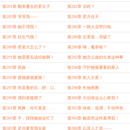
第281章 翻来覆去的君太子
第282章 启程？
第283章 等等我——
第284章 星月在天
第285章 她不理我！
第286章 一路火花带闪电
第287章 好生气哦！
第288章 左青鸾，突破了
第289章 君老大怎么了？
第290章 咦，魔兽呢？
第291章 她需要实战经验啊！
第292章 她怎么做的出来这种事
啊？
第293章 凤族
第294章 守护她最重要的家人
第295章 废物废物废物！
第296章 欺人太甚！
第297章 简直看的目、瞪、口、
第298章 长袖善舞
呆！
第299章 遇到老狐狸了
第300章 大伯母这么心疼我？
第301章 凤舞，你可真是……
第302章 收敛，低调，不动声色，
都忘记了？
第303章 不，很快她就会忙了
第304章 她居然这样羞辱我！
第305章 是你要害我全家
第306章 以其人之道——