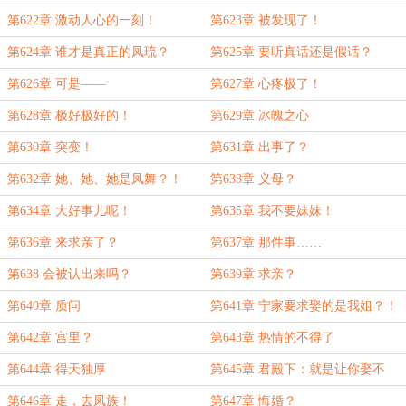
妇儿吧
第622章 激动人心的一刻！
第623章 被发现了！
第624章 谁才是真正的凤琉？
第625章 要听真话还是假话？
第626章 可是——
第627章 心疼极了！
第628章 极好极好的！
第629章 冰魄之心
第630章 突变！
第631章 出事了？
第632章 她、她、她是凤舞？！
第633章 义母？
第634章 大好事儿呢！
第635章 我不要妹妹！
第636章 来求亲了？
第637章 那件事……
第638 会被认出来吗？
第639章 求亲？
第640章 质问
第641章 宁家要求娶的是我姐？！
第642章 宫里？
第643章 热情的不得了
第644章 得天独厚
第645章 君殿下：就是让你娶不
到！
第646章 走，去凤族！
第647章 悔婚？