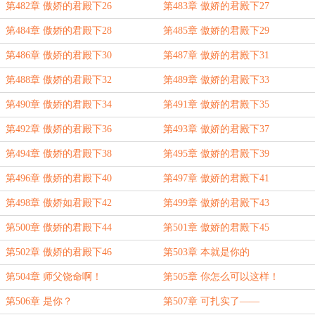
第482章 傲娇的君殿下26
第483章 傲娇的君殿下27
第484章 傲娇的君殿下28
第485章 傲娇的君殿下29
第486章 傲娇的君殿下30
第487章 傲娇的君殿下31
第488章 傲娇的君殿下32
第489章 傲娇的君殿下33
第490章 傲娇的君殿下34
第491章 傲娇的君殿下35
第492章 傲娇的君殿下36
第493章 傲娇的君殿下37
第494章 傲娇的君殿下38
第495章 傲娇的君殿下39
第496章 傲娇的君殿下40
第497章 傲娇的君殿下41
第498章 傲娇如君殿下42
第499章 傲娇的君殿下43
第500章 傲娇的君殿下44
第501章 傲娇的君殿下45
第502章 傲娇的君殿下46
第503章 本就是你的
第504章 师父饶命啊！
第505章 你怎么可以这样！
第506章 是你？
第507章 可扎实了——