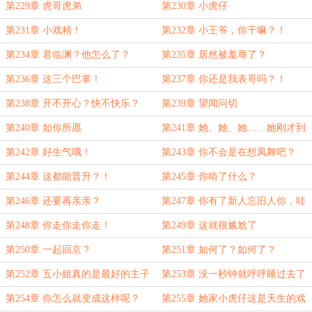
第229章 虎哥虎弟
第230章 小虎仔
第231章 小戏精！
第232章 小王爷，你干嘛？！
第234章 君临渊？他怎么了？
第235章 居然被羞辱了？
第236章 这三个巴掌！
第237章 你还是我表哥吗？！
第238章 开不开心？快不快乐？
第239章 望闻问切
第240章 如你所愿
第241章 她、她、她……她刚才到
底做了什么？！
第242章 好生气哦！
第243章 你不会是在想凤舞吧？
第244章 这都能晋升？！
第245章 你啃了什么？
第246章 还要再亲亲？
第247章 你有了新人忘旧人你，哇
——
第248章 你走你走你走！
第249章 这就很尴尬了
第250章 一起回京？
第251章 如何了？如何了？
第252章 五小姐真的是最好的主子
第253章 没一秒钟就呼呼睡过去了
了
第254章 你怎么就变成这样呢？
第255章 她家小虎仔这是天生的戏