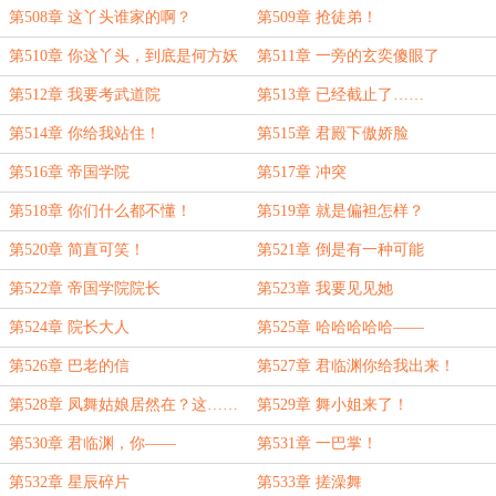
第508章 这丫头谁家的啊？
第509章 抢徒弟！
第510章 你这丫头，到底是何方妖
第511章 一旁的玄奕傻眼了
孽啊？！
第512章 我要考武道院
第513章 已经截止了……
第514章 你给我站住！
第515章 君殿下傲娇脸
第516章 帝国学院
第517章 冲突
第518章 你们什么都不懂！
第519章 就是偏袒怎样？
第520章 简直可笑！
第521章 倒是有一种可能
第522章 帝国学院院长
第523章 我要见见她
第524章 院长大人
第525章 哈哈哈哈哈——
第526章 巴老的信
第527章 君临渊你给我出来！
第528章 凤舞姑娘居然在？这……
第529章 舞小姐来了！
第530章 君临渊，你——
第531章 一巴掌！
第532章 星辰碎片
第533章 搓澡舞