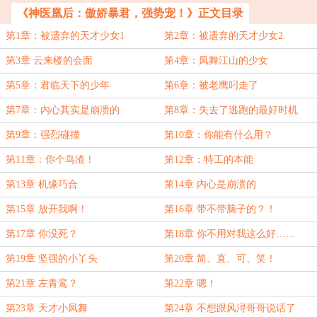
《神医凰后：傲娇暴君，强势宠！》正文目录
第1章：被遗弃的天才少女1
第2章：被遗弃的天才少女2
第3章 云来楼的会面
第4章：凤舞江山的少女
第5章：君临天下的少年
第6章：被老鹰叼走了
第7章：内心其实是崩溃的
第8章：失去了逃跑的最好时机
第9章：强烈碰撞
第10章：你能有什么用？
第11章：你个鸟渣！
第12章：特工的本能
第13章 机缘巧合
第14章 内心是崩溃的
第15章 放开我啊！
第16章 带不带脑子的？！
第17章 你没死？
第18章 你不用对我这么好……
第19章 坚强的小丫头
第20章 简、直、可、笑！
第21章 左青鸾？
第22章 嗯！
第23章 天才小凤舞
第24章 不想跟风浔哥哥说话了