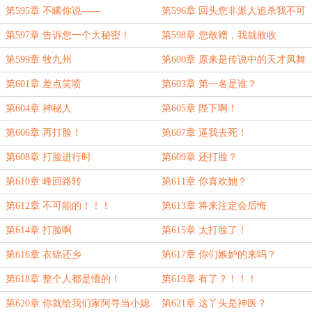
第595章 不瞒你说——
第596章 回头您非派人追杀我不可
第597章 告诉您一个大秘密！
第598章 您敢赠，我就敢收
第599章 牧九州
第600章 原来是传说中的天才凤舞
啊！
第601章 差点笑喷
第603章 第一名是谁？
第604章 神秘人
第605章 陛下啊！
第606章 再打脸！
第607章 逼我去死！
第608章 打脸进行时
第609章 还打脸？
第610章 峰回路转
第611章 你喜欢她？
第612章 不可能的！！！
第613章 将来注定会后悔
第614章 打脸啊
第615章 太打脸了！
第616章 衣锦还乡
第617章 你们嫉妒的来吗？
第618章 整个人都是懵的！
第619章 有了？！！！
第620章 你就给我们家阿寻当小媳
第621章 这丫头是神医？