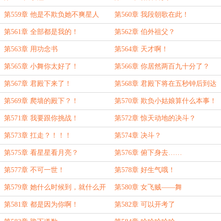
第559章 他是不欺负她不爽星人
第560章 我段朝歌在此！
第561章 全部都是我的！
第562章 伯外祖父？
第563章 用功念书
第564章 天才啊！
第565章 小舞你太好了！
第566章 你居然两百九十分了？
第567章 君殿下来了！
第568章 君殿下将在五秒钟后到达
战场——
第569章 爬墙的殿下？！
第570章 欺负小姑娘算什么本事！
第571章 我要跟你挑战！
第572章 惊天动地的决斗？
第573章 扛走？！！！
第574章 决斗？
第575章 看星星看月亮？
第576章 俯下身去……
第577章 不可一世！
第578章 好生气哦！
第579章 她什么时候到，就什么开
第580章 女飞贼——舞
考啊！
第581章 都是因为你啊！
第582章 可以开考了