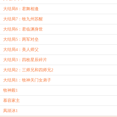
大结局8：君舞相逢
大结局7：牧九州苏醒
大结局6：君临渊身世
大结局5：两军对垒
大结局4：美人师父
大结局3：四枚星辰碎片
大结局2：三师兄和四师兄2
大结局1：牧神关门女弟子
牧神殿1
慕容家主
凤琰冰1