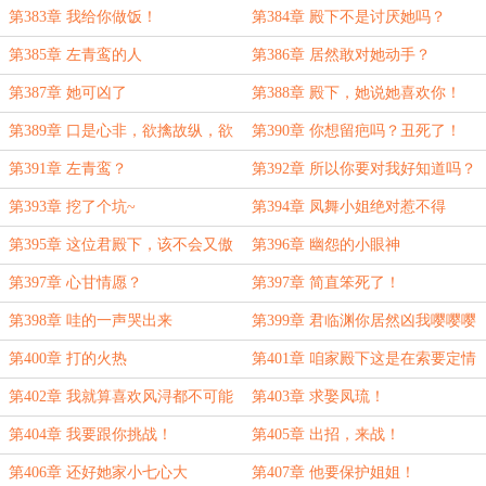
话！
第383章 我给你做饭！
第384章 殿下不是讨厌她吗？
第385章 左青鸾的人
第386章 居然敢对她动手？
第387章 她可凶了
第388章 殿下，她说她喜欢你！
第389章 口是心非，欲擒故纵，欲
第390章 你想留疤吗？丑死了！
拒还迎
第391章 左青鸾？
第392章 所以你要对我好知道吗？
第393章 挖了个坑~
第394章 凤舞小姐绝对惹不得
第395章 这位君殿下，该不会又傲
第396章 幽怨的小眼神
娇了吧？
第397章 心甘情愿？
第397章 简直笨死了！
第398章 哇的一声哭出来
第399章 君临渊你居然凶我嘤嘤嘤
——
第400章 打的火热
第401章 咱家殿下这是在索要定情
信物？
第402章 我就算喜欢风浔都不可能
第403章 求娶凤琉！
会喜欢他！
第404章 我要跟你挑战！
第405章 出招，来战！
第406章 还好她家小七心大
第407章 他要保护姐姐！