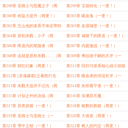
第298章 圣骑士与恶魔之子（两
第299章 宝箱转化（一更！）
更！）
第300章 收益大提升（两更！）
第301章 吸血鬼（一更！）
第302章 怎么他的派系字体还带特
第303章 血源城堡（一更！）
效（两更！）
第304章 原初杀戮，小子（两
第305章 城墙下的甬道（一更！）
更！）
第306章 甬道内的尾随者（两
第307章 内庭激战（一更！）
更！）
第308章 这就是原初杀戮……（两
第309章 弗拉德子嗣的爪牙（一
更！）
更！）
第310章 猩红幻象（两更！）
第311章 回归与派系核心战斗技能
（一更！）
第312章 [灵魂爆裂]之暴怒打击
第312章 吸血者的传说长牙（一
（两更！）
更！）
第313章 杀戮天选并不记仇（两
第314章 灰烬看守者（一更！）
更！）
第315章 计划之外的决战（两
第316章 深渊异爪魔
更！）
第317章 异类抓握（一更！）
第318章 银辉的救赎（两更！）
第319章 圣骑士与圣骑士（一
第320章 大保底（两更！）
更！）
第321章 潭中之钥（一更！）
第322章 树人的约定（两更！）