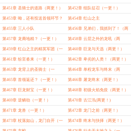
第451章 圣骑士的道路（两更！）
第452章 组队征召（一更！）
第453章 呦，还有投送首领环节？
第454章 红山之主
（两更！）
第455章 三人小队
第456章 兄弟们，我抓到了！（两
更！）
第457章 龙裔地精？（一更！）
第458章 云层之外的龙吼（两
更！）
第459章 红山之主的精英军团（一
第460章 巨龙与天选（两更！）
更！）
第461章 纷至沓来（一更！）
第462章 卑劣的人类！（两更！）
第463章 龙背上的圣骑士（一
第464章 单程龙车与终末（两
更！）
更！）
第465章 首领返还？（一更！）
第466章 屠龙终末（两更！）
第467章 巨龙财宝（一更！）
第468章 初级火焰免疫（两更！）
第469章 逆鳞劫（一更！）
第470章 古江汛(两更！)
第471章 龙兽（一更！）
第472章 龙门之前（两更！）
第473章 杖落如山，龙门自开（一
第474章 终末与抉择（两更！）
更！）
第475章 玄蛟
第476章 行走于大地之上（一