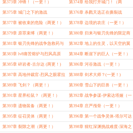
更！）
更！）
第373章 冲锋！（一更！）
第374章 给我打开城门！（两
更！）
第375章 城门之下的激战
第376章 杀戮天选正在撕裂战
场……（一更！）
第377章 被收束的危险（两更！）
第378章 边境的农庄（一更！）
第379章 原罪束缚（两更！）
第380章 归来与银刃先锋的限定商
店（一更！）
第381章 银刃先锋的战争急救药与
第382章 地上的生灵，以天空的翼
渔获（两更！）
展（一更！）
第383章 lv8痛苦熔炉与烈风高原
第384章 断崖下的巨人（一更！）
（两更！）
第385章 碎岩者-古尔达 (两更！)
第386章 河谷激战（一更！）
第387章 高地仲裁官-烈风之眼霍拉
第388章 剑术大师？(一更！)
格（两更！）
第389章 飞剑？（两更！）
第390章 雪山下的巨兽（一更！）
第391章 星界松鼠？（两更！）
第392章 战争参谋-伊索达塔娅（一
更！）
第393章 遗物装备（两更！）
第394章 庄严颅骨（一更！）
第395章 征召灵体（两更！）
第396章 第一个战争灵体-塔尔可达
（一更！）
第397章 裂隙之潮（两更！）
第398章 猩红深渊挑战难度-深海之