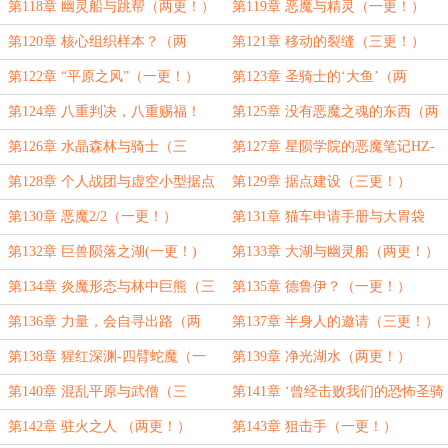
更！）
（一更！）
第118章 幽灵船与跳帮（两更！）
第119章 恶魔与精灵（一更！）
第120章 核心组织样本？（两
第121章 移动的裂缝（三更！）
更！）
第122章 “平原之风”（一更！）
第123章 圣骑士的‘大鱼’（两
更！）
第124章 八重判决，八重赐福！
第125章 没有恶魔之魂的东西（两
（一更！）
更！）
第126章 水晶森林与骑士（三
第127章 星陨学院的恶魔笔记HZ-
更！）
351（一更！）
第128章 个人战团与虚空小型据点
第129章 据点建设（三更！）
（两更！）
第130章 恶魔2/2（一更！）
第131章 猫车申请手册与大胃袋
（两更！）
第132章 巨兽陨落之湖(一更！)
第133章 大湖与幽灵船（两更！）
第134章 炎魔形态与林中巨熊（三
第135章 德鲁伊？（一更！）
更！）
第136章 力量，会自寻出路（两
第137章 半身人的邀请（三更！）
更！）
第138章 猩红深渊-四臂蛇魔（一
第139章 净光湖水（两更！）
更！）
第140章 混乱平原与武僧（三
第141章 ‘曾经击败我们的恐怖圣骑
更！）
士燃起来了’（一更！）
第142章 驻火之人 （两更！）
第143章 狙击手（一更！）