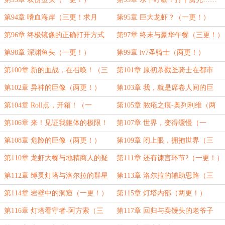
（两更！）
第94章 嗜血海岸（三更！求月
第95章 巨大龙虾？（一更！）
票！）
第96章 终极镜像的正确打开方式
第97章 终末与豪华午餐（三更！）
（两更！）
第98章 深渊鱼头（一更！）
第99章 lv7圣骑士（两更！）
第100章 新的血战，在召唤！（三
第101章 原初杀戮圣骑士在都市
更！求月票！）
（一更！）
第102章 异神的巨像（两更！）
第103章 我，就是席卷人间的巨
浪！（三更！月底求月票！）
第104章 Roll点，开箱！（一
第105章 脓疮之痕-奥列利维（两
更！）
更！）
第106章 来！见证我躯体的极限！
第107章 世界，变得缓慢（一
（三更！月底求月票！）
更！）
第108章 危险的巨像（两更！）
第109章 闭上眼，拥抱世界（三
更！月底求月票！）
第110章 龙虾大餐与地精商人的疑
第111章 还有谏言环节?（一更！）
惑（四更！加更求月票！！）
第112章 缚灵灯塔与洛尔拉的群星
第113章 洛尔拉的辅助思路（三
赐福（两更！）
更！）
第114章 岩壁中的洞窟（一更！）
第115章 灯塔内部（两更！）
第116章 灯塔看守者-阿方索（三
第117章 回归与卖馒头的老爷子