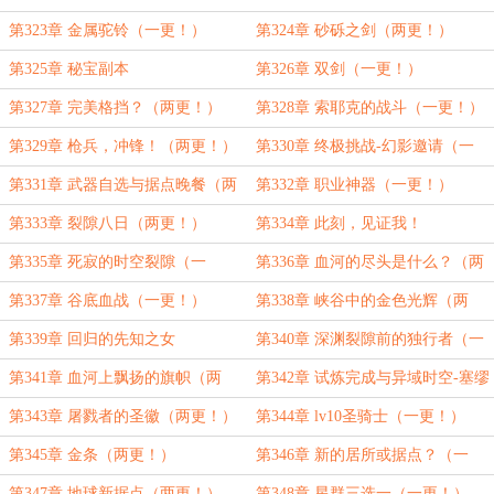
第323章 金属驼铃（一更！）
第324章 砂砾之剑（两更！）
第325章 秘宝副本
第326章 双剑（一更！）
第327章 完美格挡？（两更！）
第328章 索耶克的战斗（一更！）
第329章 枪兵，冲锋！（两更！）
第330章 终极挑战-幻影邀请（一
更！）
第331章 武器自选与据点晚餐（两
第332章 职业神器（一更！）
更！）
第333章 裂隙八日（两更！）
第334章 此刻，见证我！
第335章 死寂的时空裂隙（一
第336章 血河的尽头是什么？（两
更！）
更！）
第337章 谷底血战（一更！）
第338章 峡谷中的金色光辉（两
更！）
第339章 回归的先知之女
第340章 深渊裂隙前的独行者（一
更！）
第341章 血河上飘扬的旗帜（两
第342章 试炼完成与异域时空-塞缪
更！）
恩科特（一更！）
第343章 屠戮者的圣徽（两更！）
第344章 lv10圣骑士（一更！）
第345章 金条（两更！）
第346章 新的居所或据点？（一
更！）
第347章 地球新据点（两更！）
第348章 星群三选一（一更！）