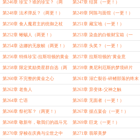
更！）
更！）
第246章 珍宝？谁的珍宝？（两
第247章 结算（一更！）
更！）
第248章 法术弹反？（两更！）
第249章 阿陈与面馆（一更！）
第250章 食人魔君主的统御之杖
第251章 藏宝地（一更！）
（两更！）
第252章 蜥蜴人（两更！）
第253章 染血的白银财宝箱（一
更！）
第254章 达娜的无敌帧（两更！）
第255章 头奖？（一更！）
第256章 特殊珍宝-拉斯坦顿的黄金
第257章 拉斯坦顿的‘黄金意
之心(两更！)
志’（一更！）
第258章 限定奖励类星群自选（两
第259章 奥尼利厄斯的梦境碎片
更！）
第260章 不完整的黄金之心
第261章 溺亡裂谷-碎鳍部落的终末
祭礼
第262章 老鱼人
第263章 异变体-父神之触
第264章 亡语
第265章 无面者（一更！）
第266章 祭祀军？（两更！）
第267章 据点宴会（一更！）
第268章 敬新年，敬我们的战斗兄
第269章 巨龙（一更！）
弟（两更！）
第270章 穿梭在庆典与尘世之中
第271章 翡翠美梦