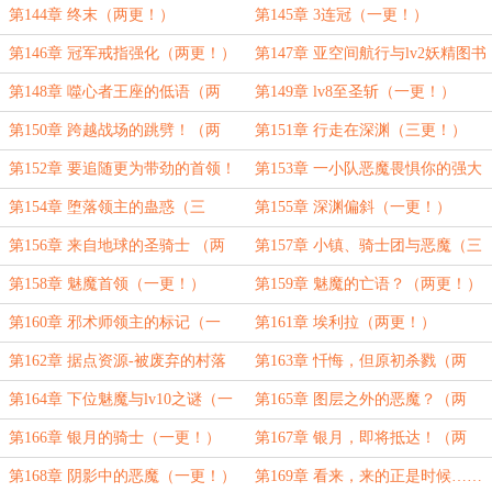
第144章 终末（两更！）
第145章 3连冠（一更！）
第146章 冠军戒指强化（两更！）
第147章 亚空间航行与lv2妖精图书
馆（一更！）
第148章 噬心者王座的低语（两
第149章 lv8至圣斩（一更！）
更！）
第150章 跨越战场的跳劈！（两
第151章 行走在深渊（三更！）
更！）
第152章 要追随更为带劲的首领！
第153章 一小队恶魔畏惧你的强大
（一更！）
武力……（两更！）
第154章 堕落领主的蛊惑（三
第155章 深渊偏斜（一更！）
更！）
第156章 来自地球的圣骑士 （两
第157章 小镇、骑士团与恶魔（三
更！）
更！）
第158章 魅魔首领（一更！）
第159章 魅魔的亡语？（两更！）
第160章 邪术师领主的标记（一
第161章 埃利拉（两更！）
更！）
第162章 据点资源-被废弃的村落
第163章 忏悔，但原初杀戮（两
（一更！）
更！）
第164章 下位魅魔与lv10之谜（一
第165章 图层之外的恶魔？（两
更！）
更！）
第166章 银月的骑士（一更！）
第167章 银月，即将抵达！（两
更！）
第168章 阴影中的恶魔（一更！）
第169章 看来，来的正是时候……