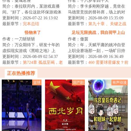
作者：曼城君座
作者：十八岁零四千天
鬼
啊！
简介：泰拉联邦内，某游戏直播
简介：李卡多刚刚穿越，竟坐在
间。“好了，各位这款环保游戏体
马德里竞技的替补席，场上的对
验到此结束，分及格，种土豆还
更新时间：2026-07-22 16:13:02
手是巴塞罗那，正在懵逼中的李
更新时间：2026-08-09 15:35:09
挺有意思的，...
最新章节：
完本总结
卡多听到了主教...
最新章节：
第九十章 、关键之战
的胜利
怪物来了
足坛无限挑战，我自荷甲上山
作者：一刀斩斩斩
作者：傲茵
简介：万众期待下，研发十年的
简介：年，天赋平庸的姚冲自登
虚拟现实游戏《黑暗之地》上
上职业赛场那一刻，一场旷日持
线，但高昂的售价让无数等待已
更新时间：2026-08-09 02:54:37
久无畏向前的系列挑战突然降
更新时间：2026-08-09 16:36:49
经的玩家心生退却...
最新章节：
第724章 孤战至竭，老
临。阿贾克斯：起...
最新章节：
460 需要球星爆发？前
乡来援
进！
正在热播推荐
篮球
国产剧
有声动漫