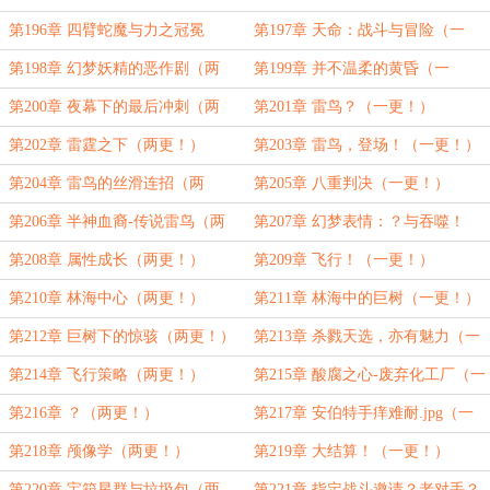
第196章 四臂蛇魔与力之冠冕
第197章 天命：战斗与冒险（一
更！）
第198章 幻梦妖精的恶作剧（两
第199章 并不温柔的黄昏（一
更！）
更！）
第200章 夜幕下的最后冲刺（两
第201章 雷鸟？（一更！）
更！）
第202章 雷霆之下（两更！）
第203章 雷鸟，登场！（一更！）
第204章 雷鸟的丝滑连招（两
第205章 八重判决（一更！）
更！）
第206章 半神血裔-传说雷鸟（两
第207章 幻梦表情：？与吞噬！
更！）
（一更！）
第208章 属性成长（两更！）
第209章 飞行！（一更！）
第210章 林海中心（两更！）
第211章 林海中的巨树（一更！）
第212章 巨树下的惊骇（两更！）
第213章 杀戮天选，亦有魅力（一
更！）
第214章 飞行策略（两更！）
第215章 酸腐之心-废弃化工厂（一
更！）
第216章 ？（两更！）
第217章 安伯特手痒难耐.jpg（一
更！）
第218章 颅像学（两更！）
第219章 大结算！（一更！）
第220章 宝箱星群与垃圾包（两
第221章 指定战斗邀请？老对手？