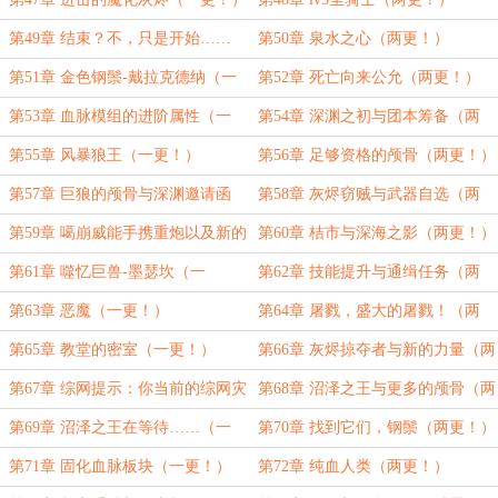
第49章 结束？不，只是开始……
第50章 泉水之心（两更！）
（一更！）
第51章 金色钢鬃-戴拉克德纳（一
第52章 死亡向来公允（两更！）
更！）
第53章 血脉模组的进阶属性（一
第54章 深渊之初与团本筹备（两
更！）
更！）
第55章 风暴狼王（一更！）
第56章 足够资格的颅骨（两更！）
第57章 巨狼的颅骨与深渊邀请函
第58章 灰烬窃贼与武器自选（两
（一更！）
更！）
第59章 噶崩威能手携重炮以及新的
第60章 桔市与深海之影（两更！）
旅途（一更！）
第61章 噬忆巨兽-墨瑟坎（一
第62章 技能提升与通缉任务（两
更！）
更！）
第63章 恶魔（一更！）
第64章 屠戮，盛大的屠戮！（两
更！）
第65章 教堂的密室（一更！）
第66章 灰烬掠夺者与新的力量（两
更！）
第67章 综网提示：你当前的综网灾
第68章 沼泽之王与更多的颅骨（两
币不够支付本次货款……（一更！）
更！）
第69章 沼泽之王在等待……（一
第70章 找到它们，钢鬃（两更！）
更！）
第71章 固化血脉板块（一更！）
第72章 纯血人类（两更！）