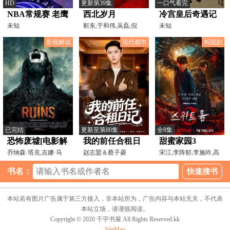
HD
更新第39集
一口气看完
NBA常规赛 老鹰
西北岁月
冷宫皇后奇遇记
VS魔术
未知
靳东,于和伟,吴磊,倪
未知
妮,丁勇岱,佟瑞欣,颜丙
20251025
影视解说
现代都市
韩国剧
已完结
更新至第80集
全8集
恐怖废墟[电影解
我的前任合租日
甜蜜家园3
说]
乔纳森·塔克,吉娜·马
记
赵志盟＆蔡子菱
宋江,李阵郁,李施吟,高
隆,劳拉·莱姆希,肖
旻示,李到晛,朴珪瑛,
书名：
本站若有图片广告属于第三方接入，非本站所为，广告内容与本站无关，不代表
本站立场，请谨慎阅读。
Copyright © 2020 千宇书屋 All Rights Reserved.kk
SiteMap