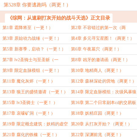
第528章 你要逃跑吗（两更！）
《综网：从速刷打灰开始的战斗天选》正文目录
第1章 霜降将至（一更！）
第2章 不容错过的第一次（两
更！）
第3章 原始动力战锤（一更！）
第4章 多元寻宝星图！（两更！）
第5章 新赛季，启动？（一更！）
第6章 午夜墓穴（两更！）
第7章 lv2圣骑士与至圣斩（一
第8章 凶牙的邀请函（两更！）
更！）
第9章 限定血脉模组（一更！）
第10章 地精商人（两更！）
第11章 魔化灰烬（一更！）
第12章 森林深处的营地（两更！）
第13章 狼王的盛情邀请（一更！）
第14章 限定血脉模组：次级风暴狼
（两更！）
第15章 lv3圣骑士（一更！ ）
第16章 第二个日常副本cd的交易板
块（两更！）
第17章 哀嚎矿洞（一更！）
第18章 妖精庄园（两更！）
第19章 限定概念建筑：妖精的虚空
第20章 从打灰开始？（两更！）
图书馆（一更！）
第21章 腐化的铁橡（一更！）
第22章 深渊前兆（两更！）