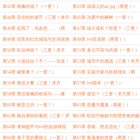
更！）
示（三更！）
第42章 镜像对战？（一更！）
第43章 战场上的ad.jpg（两更！）
第44章 安伯特的迷茫（三更！来月
第45章 决赛中的橡树（一更！）
票！）
第46章 起风了，但血色……（两
第47章 战斗成长？你是？（三更！
更！）
求月票！）
第48章 冠军的纪念戒指与史诗级渔
第49章 lv6至圣斩（两更！）
获（一更！）
第50章 职业神器？（三更！求月
第51章 多元宇宙与武僧（一更！）
票！）
第52章 小道拉扯？不！——合波！
第53章 城市中的激战（三更！求月
（两更！）
票！）
第54章 破誓者？（一更！）
第55章 宝箱天赋与妖精强化（两
更！）
第56章 熔岩大餐（三更！求月
第57章 lv6团本（一更！）
票！）
第58章 禁忌卷藏的收容与——膝
第59章 迷宫？（三更！求月票！）
盖？（两更！）
第60章 殿堂之内（一更！）
第61章 恶魔与魔鬼（两更！）
第62章 格拉基特的暴怒（三更！求
第63章 机括守秘箱与智慧密卷的赐
月票！）
福（一更！）
第64章 青铜盔甲与lv6的血脉模组
第65章 吞噬，然后进化！（三更！
（两更！）
求月票！）
第66章 巷子里的重骑士（一更！）
第67章 叛逃者的贪婪（两更！）