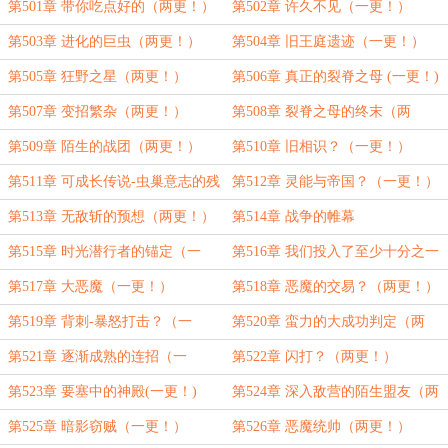
更！）
第501章 带你吃点好的（两更！）
第502章 许久不见（一更！）
第503章 进化的巨虫（两更！）
第504章 旧王庭遗迹（一更！）
第505章 狂野之星（两更！）
第506章 真正的裂脊之母 (一更！)
第507章 变招繁杂（两更！）
第508章 裂脊之母的终末（两
更！）
第509章 陌生的战团（两更！）
第510章 旧相识？（一更！）
第511章 可成长传说-虫巢意志的残
第512章 灵能与帝国？（一更！）
响（两更！）
第513章 无敌斩的预想（两更！）
第514章 战争的帷幕
第515章 时光潜行者的锚定（一
第516章 我们投入了至少十分之一
更！）
的战斗力量（两更！）
第517章 大恶魔（一更！）
第518章 恶魔的交易？（两更！）
第519章 背刺-暴怒打击？（一
第520章 蛮力的大成功判定（两
更！）
更！）
第521章 逐渐成熟的连招（一
第522章 闪打？（两更！）
更！）
第523章 要塞中的神殿(一更！)
第524章 深入敌营的陌生盟友（两
更！）
第525章 暗影窃贼（一更！）
第526章 恶魔统帅（两更！）