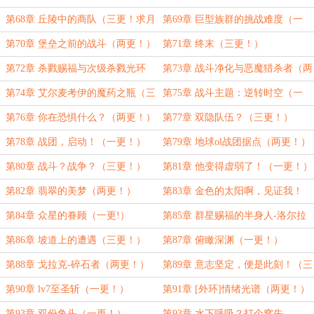
第68章 丘陵中的商队（三更！求月
第69章 巨型族群的挑战难度（一
票！）
更！）
第70章 堡垒之前的战斗（两更！）
第71章 终末（三更！）
第72章 杀戮赐福与次级杀戮光环
第73章 战斗净化与恶魔猎杀者（两
（一更！）
更！）
第74章 艾尔麦考伊的魔药之瓶（三
第75章 战斗主题：逆转时空（一
更！求月票！）
更！）
第76章 你在恐惧什么？（两更！）
第77章 双隐队伍？（三更！）
第78章 战团，启动！（一更！）
第79章 地球ol战团据点（两更！）
第80章 战斗？战争？（三更！）
第81章 他变得虚弱了！（一更！）
第82章 翡翠的美梦（两更！）
第83章 金色的太阳啊，见证我！
（三更！）
第84章 众星的眷顾（一更!）
第85章 群星赐福的半身人-洛尔拉
（两更！）
第86章 坡道上的遭遇（三更！）
第87章 俯瞰深渊（一更！）
第88章 戈拉克-碎石者（两更！）
第89章 意志坚定，便是此刻！（三
更！求月票！）
第90章 lv7至圣斩（一更！）
第91章 [外环]情绪光谱（两更！）
第93章 双份鱼头（一更！）
第93章 水下呼吸？打个窝先……