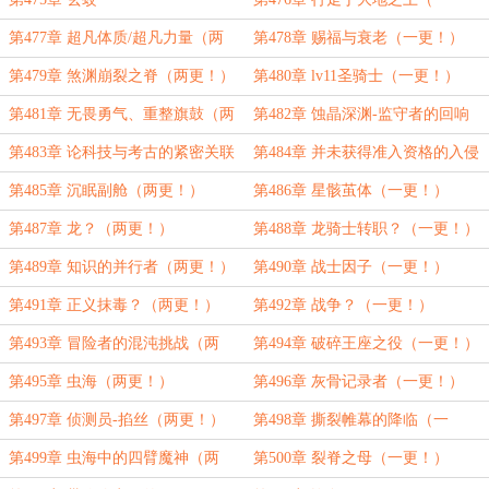
更！）
第477章 超凡体质/超凡力量（两
第478章 赐福与衰老（一更！）
更！）
第479章 煞渊崩裂之脊（两更！）
第480章 lv11圣骑士（一更！）
第481章 无畏勇气、重整旗鼓（两
第482章 蚀晶深渊-监守者的回响
更！）
(一更！)
第483章 论科技与考古的紧密关联
第484章 并未获得准入资格的入侵
（两更！）
者（一更！）
第485章 沉眠副舱（两更！）
第486章 星骸茧体（一更！）
第487章 龙？（两更！）
第488章 龙骑士转职？（一更！）
第489章 知识的并行者（两更！）
第490章 战士因子（一更！）
第491章 正义抹毒？（两更！）
第492章 战争？（一更！）
第493章 冒险者的混沌挑战（两
第494章 破碎王座之役（一更！）
更！）
第495章 虫海（两更！）
第496章 灰骨记录者（一更！）
第497章 侦测员-掐丝（两更！）
第498章 撕裂帷幕的降临（一
更！）
第499章 虫海中的四臂魔神（两
第500章 裂脊之母（一更！）