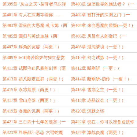
下（一更！）
第399章 ‘灰白之灾’-裂脊者乌尔泽
第400章 游历世界的施法者？（一
（两更！）
更！）
第401章 有人在深渊等着你……
第402章 被打开的深渊之门（一
（两更！）
更！）
第403章 滑落的大恶魔-札卡姆（两
第404章 来自恶魔的质疑(一更！)
更！）
第405章 回归与英雄血脉（两
第406章 风暴鱼人的徽记（一
更！）
更！）
第407章 厚角的宽容（两更！）
第408章 混沌梦境（一更！）
第409章 lv10痛苦熔炉与猩红悬赏
第410章 剑之试炼（一更！）
（两更！）
第411章 试图停止风暴的剑客（两
第412章 断刚斩（一更！）
更！）
第413章 超凡限定星群（两更！）
第414章 断刚斩-初传（一更！）
第415章 永冻荒原（两更！）
第416章 雪崩之主（一更！）
第417章 雪山崩落（两更！）
第418章 赤晶议会（一更！）
第419章 炎魔的讥讽（两更！）
第420章 沉默之链
第421章 三百四十七年的遗忘（一
第422章 现在，你可以准备迎接你
更！）
的死亡了——杀戮圣选（两更！）
第423章 终极战斗形态-六臂蛇魔
第424章 激战炎魔（两更！）