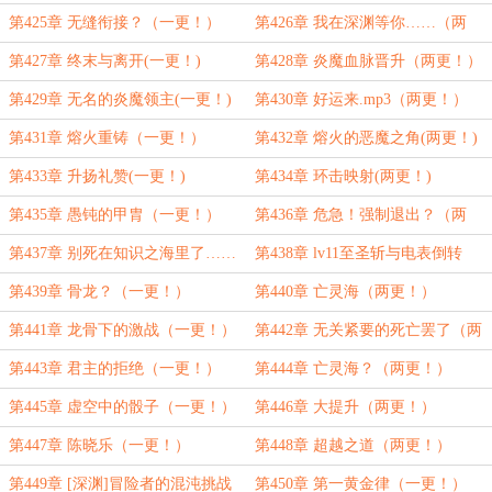
（一更！）
第425章 无缝衔接？（一更！）
第426章 我在深渊等你……（两
更！）
第427章 终末与离开(一更！)
第428章 炎魔血脉晋升（两更！）
第429章 无名的炎魔领主(一更！)
第430章 好运来.mp3（两更！）
第431章 熔火重铸（一更！）
第432章 熔火的恶魔之角(两更！)
第433章 升扬礼赞(一更！)
第434章 环击映射(两更！)
第435章 愚钝的甲胄（一更！）
第436章 危急！强制退出？（两
更！）
第437章 别死在知识之海里了……
第438章 lv11至圣斩与电表倒转
（一更！）
（两更！）
第439章 骨龙？（一更！）
第440章 亡灵海（两更！）
第441章 龙骨下的激战（一更！）
第442章 无关紧要的死亡罢了（两
更！）
第443章 君主的拒绝（一更！）
第444章 亡灵海？（两更！）
第445章 虚空中的骰子（一更！）
第446章 大提升（两更！）
第447章 陈晓乐（一更！）
第448章 超越之道（两更！）
第449章 [深渊]冒险者的混沌挑战
第450章 第一黄金律（一更！）