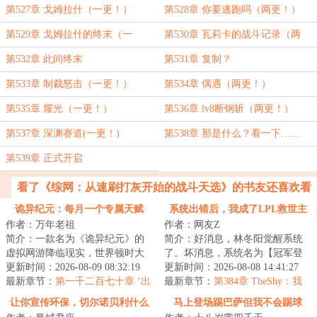
第527章 戈姆拉什（一更！）
第528章 你要逃跑吗（两更！）
第529章 戈姆拉什的终末（一
第530章 瓦莉卡的战斗记录（两
更！）
更！）
第532章 此间终末
第531章 复制？
第533章 制裁怒击（一更！）
第534章 偶遇（两更！）
第535章 耀光（一更！）
第536章 lv8断钢斩（两更！）
第537章 深渊赛道(一更！)
第538章 那是什么？看一下……
（两更！）
第539章 正式开启
看了《综网：从速刷打灰开始的战斗天选》的书友还喜欢看
诡异纪元：每月一个专属天赋
系统出错后，我成了LPL救世主
作者：万年老祖
作者：网友Z
简介：一款名为《诡异纪元》的
简介：好消息，林冬阳觉醒系统
虚拟网游降临现实，世界顿时大
了。坏消息，系统名为【冠军登
乱，各地沦陷为诡异地区。每个
更新时间：2026-08-09 08:32:19
峰系统】，只有击败冠军强敌才
更新时间：2026-08-08 14:41:27
人扮演不同的身...
最新章节：
第一千二百七十章 ‘出
解锁奖励。林冬...
最新章节：
第384章 TheShy：我
生’时的记忆？
感觉到了，是他！
让你宣传环保，切尔诺贝利什么
马上登场踢巴萨但我不会踢球