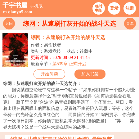
千宇书屋
手机版
临时
登录
注册
书架
m.qianyu5.com
综网：从速刷打灰开始的战斗天选
返回
菜单
综网：从速刷打灰开始的战斗天选
作者：易伤秋者
类别：游戏竞技
状态：连载中
更新时间：2026-08-09 21:41:45
最新章节：
第539章 正式开启
开始阅读
加入书架
综网：从速刷打灰开始的战斗天选简介：
据说某虚空论坛中有这样一个帖子：“如果你能拥有一个超凡职业
的能力，你愿意选择什么“对于刚刷完传世经典《如何挑选集合石坦
克》，脑子里全是“合波”的易青锋则顺手选了一个圣骑士。翌日，看
着出现在视网膜上的面板信息，易青锋不由得陷入沉思：等等，这个
圣骑士的光环怎么是血红色的……而冒险的开始？“综网提示：你完成
了一次每日副本，你解锁了随机副本天赋群[怪物数量]……”异……异
界天赋树？这是一个战斗天选在综网的故事...