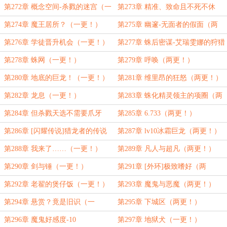
（两更！）
第272章 概念空间-杀戮的迷宫（一
第273章 精准、致命且不死不休
更！）
（两更！）
第274章 魔王居所？（一更！）
第275章 幽邃-无面者的假面（两
更！）
第276章 学徒晋升机会（一更！）
第277章 蛛后密谋-艾瑞雯娜的狩猎
剧场（两更！）
第278章 蛛网（一更！）
第279章 呼唤（两更！）
第280章 地底的巨龙！（一更！）
第281章 维里昂的狂怒（两更！）
第282章 龙息（一更！）
第283章 蛛化精灵领主的项圈（两
更！）
第284章 但杀戮天选不需要爪牙
第285章 6.733（两更！）
（一更！）
第286章 [闪耀传说]猎龙者的传说
第287章 lv10冰霜巨龙（两更！）
战斧（一更！）
第288章 我来了……（一更！）
第289章 凡人与超凡（两更！）
第290章 剑与锤（一更！）
第291章 [外环]极致嗜好（两
更！）
第292章 老翟的煲仔饭（一更！）
第293章 魔鬼与恶魔（两更！）
第294章 悬赏？竟是旧识（一
第295章 下城区（两更！）
更！）
第296章 魔鬼好感度-10
第297章 地狱犬（一更！）