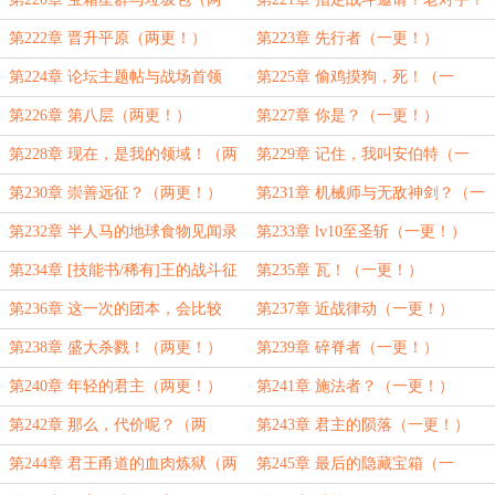
更！）
（一更！）
第222章 晋升平原（两更！）
第223章 先行者（一更！）
第224章 论坛主题帖与战场首领
第225章 偷鸡摸狗，死！（一
（两更！）
更！）
第226章 第八层（两更！）
第227章 你是？（一更！）
第228章 现在，是我的领域！（两
第229章 记住，我叫安伯特（一
更！）
更！）
第230章 崇善远征？（两更！）
第231章 机械师与无敌神剑？（一
更！）
第232章 半人马的地球食物见闻录
第233章 lv10至圣斩（一更！）
（两更！）
第234章 [技能书/稀有]王的战斗征
第235章 瓦！（一更！）
召（两更！）
第236章 这一次的团本，会比较
第237章 近战律动（一更！）
——拥挤……（两更！）
第238章 盛大杀戮！（两更！）
第239章 碎脊者（一更！）
第240章 年轻的君主（两更！）
第241章 施法者？（一更！）
第242章 那么，代价呢？（两
第243章 君主的陨落（一更！）
更！）
第244章 君王甬道的血肉炼狱（两
第245章 最后的隐藏宝箱（一