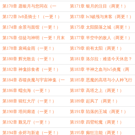
（两更！）
第170章 愿银月与您同在（一
第171章 银月的注目（两更！）
更！）
第172章 lv8圣骑士！（一更！）
第173章 lv3破颅与来客（两更！）
第174章 余景与面馆（一更！）
第175章 太阳陨落之城（两更！）
第176章 信徒与神明（一更！月末
第177章 半空中的敌人（两更！）
求月票！）
第178章 衰竭金雨（一更！）
第179章 前有太阳（两更！）
第180章 辉光散去（一更！）
第181章 洛尔拉：难道今天休息？
（两更！最后一天求月票！）
第182章 神龛掠食者（一更！）
第183章 半神之血与lv5炎魔（两
更！）
第184章 吞噬炎魔与宇宙神龛（一
第185章 恶魔的高塔与小人种飞行
更！）
载具挂件（两更！）
第186章 蠕虫海（一更！）
第187章 高塔之上（两更！）
第188章 猩红大厅（一更！）
第189章 起风了（两更！）
第190章 塔间廊道（一更！）
第191章 陷落的王城（两更！）
第192章 觐见厅（一更！）
第193章 四臂蛇魔（两更！）
第194章 余烬与新途（一更！）
第195章 癫狂注能（两更！）