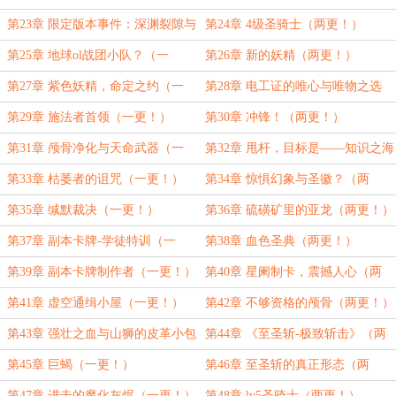
第23章 限定版本事件：深渊裂隙与
第24章 4级圣骑士（两更！）
盆中莓（一更！）
第25章 地球ol战团小队？（一
第26章 新的妖精（两更！）
更！）
第27章 紫色妖精，命定之约（一
第28章 电工证的唯心与唯物之选
更！）
（两更！）
第29章 施法者首领（一更！）
第30章 冲锋！（两更！）
第31章 颅骨净化与天命武器（一
第32章 甩杆，目标是——知识之海
更！）
（两更！）
第33章 枯萎者的诅咒（一更！）
第34章 惊惧幻象与圣徽？（两
更！）
第35章 缄默裁决（一更！）
第36章 硫磺矿里的亚龙（两更！）
第37章 副本卡牌-学徒特训（一
第38章 血色圣典（两更！）
更！）
第39章 副本卡牌制作者（一更！）
第40章 星阑制卡，震撼人心（两
更！）
第41章 虚空通缉小屋（一更！）
第42章 不够资格的颅骨（两更！）
第43章 强壮之血与山狮的皮革小包
第44章 《至圣斩-极致斩击》（两
（一更！）
更！）
第45章 巨蝎（一更！）
第46章 至圣斩的真正形态（两
更！）
第47章 进击的魔化灰烬（一更！）
第48章 lv5圣骑士（两更！）