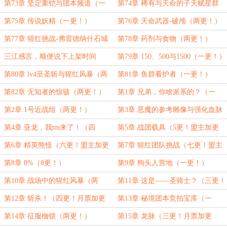
第73章 坚定重铠与团本频道（一
第74章 稀有与天命的子天赋星群
更！）
（两更！）
第75章 传说妖精（一更！）
第76章 天命武器-破颅（两更！）
第77章 猩红挑战-弗雷德纳什石城
第78章 药剂与食物（两更！）
的陷落（一更！）
三江感言，顺便说下上架时间
第79章 150、500与1500（一更！）
第80章 lv4至圣斩与猩红风暴（两
第81章 鱼群看护者（一更！）
更！）
第82章 无知者的惊骇（两更！）
第1章 兄弟，你啥派系的？（一
更!）
第2章 1号近战组（两更！）
第3章 恶魔的参考雕像与强化血脉
（三更！）
第4章 亚龙，我tm来了！（四
第5章 战团载具（5更！盟主加更
更！）
1/3）
第6章 精英熊怪（六更！盟主加更
第7章 猩红团队挑战（七更！盟主
2/3）
加更3/3）
第8章 8%（8更！）
第9章 狗头人营地（一更！）
第10章 战场中的猩红风暴（两
第11章 这是——圣骑士？（三更！
更！）
月票加更1/5）
第12章 斩杀！（四更！月票加更
第13章 秘境团本竞拍宝库（一
2/5）
更！）
第14章 征服枷锁（两更！）
第15章 龙脉（三更！月票加更