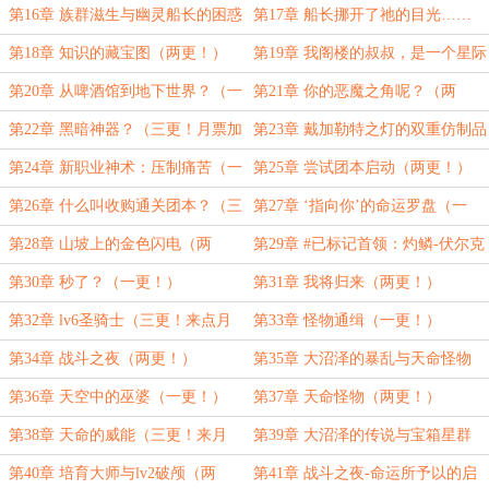
3/6）
第16章 族群滋生与幽灵船长的困惑
第17章 船长挪开了祂的目光……
（四更！月票加更4/6）
（一更！）
第18章 知识的藏宝图（两更！）
第19章 我阁楼的叔叔，是一个星际
战士……（三更！（月票加更5/7）
第20章 从啤酒馆到地下世界？（一
第21章 你的恶魔之角呢？（两
更！）
更！）
第22章 黑暗神器？（三更！月票加
第23章 戴加勒特之灯的双重仿制品
更6/8）
（四更！月票加更7/8）
第24章 新职业神术：压制痛苦（一
第25章 尝试团本启动（两更！）
更！）
第26章 什么叫收购通关团本？（三
第27章 ‘指向你’的命运罗盘（一
更！月票加更8/8）
更！）
第28章 山坡上的金色闪电（两
第29章 #已标记首领：灼鳞-伏尔克
更！）
萨尔#（三更！来点月票！）
第30章 秒了？（一更！）
第31章 我将归来（两更！）
第32章 lv6圣骑士（三更！来点月
第33章 怪物通缉（一更！）
票！）
第34章 战斗之夜（两更！）
第35章 大沼泽的暴乱与天命怪物
（三更！来点月票！）
第36章 天空中的巫婆（一更！）
第37章 天命怪物（两更！）
第38章 天命的威能（三更！来月
第39章 大沼泽的传说与宝箱星群
票！）
（一更！）
第40章 培育大师与lv2破颅（两
第41章 战斗之夜-命运所予以的启