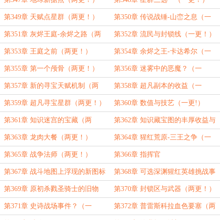
第349章 天赋点星群（两更！）
第350章 传说战锤-山峦之息（一
更！）
第351章 灰烬王庭-余烬之路（两
第352章 流民与封锁线（一更！）
更！）
第353章 王庭之前（两更！）
第354章 余烬之王-卡达希尔（一
更！）
第355章 第一个颅骨（两更！）
第356章 迷雾中的恶魔？（一
更！）
第357章 新的寻宝天赋机制（两
第358章 超凡副本的收益（一
更！）
更！）
第359章 超凡寻宝星群（两更！）
第360章 数值与技艺（一更!）
第361章 知识迷宫的宝藏（两
第362章 知识藏宝图的丰厚收益与
更！）
翟氏异域巨龙秘制料理（一更！）
第363章 龙肉大餐（两更！）
第364章 猩红荒原-三王之争（一
更！）
第365章 战争法师（两更！）
第366章 指挥官
第367章 战斗地图上浮现的新图标
第368章 可选深渊猩红英雄挑战事
（一更！）
件：直面死亡（两更！）
第369章 原初杀戮圣骑士的旧物
第370章 封锁区与武器（两更！）
（一更！）
第371章 史诗战场事件？（一
第372章 普雷斯科拉血色要塞（两