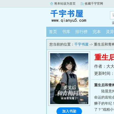
将本站设为首页
收藏千宇官网
首页
书库
排行榜
完本
灵异
您当前的位置：
千宇书屋
-> 重生后和
重生
作者：大
更新时间：202
重生后和青
陆晨意
命运的齿轮
狮子的年纪
了？”戏精
加入书架