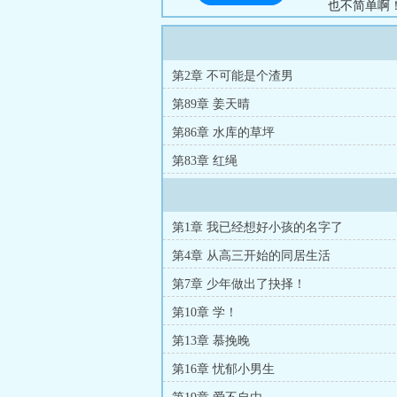
也不简单啊！.
第2章 不可能是个渣男
第89章 姜天晴
第86章 水库的草坪
第83章 红绳
第1章 我已经想好小孩的名字了
第4章 从高三开始的同居生活
第7章 少年做出了抉择！
第10章 学！
第13章 慕挽晚
第16章 忧郁小男生