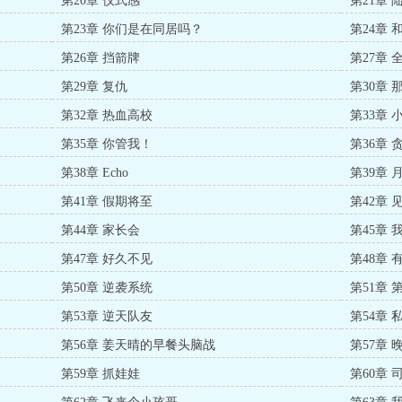
第20章 仪式感
第21章
第23章 你们是在同居吗？
第24章
第26章 挡箭牌
第27章
第29章 复仇
第30章
第32章 热血高校
第33章 
第35章 你管我！
第36章 
第38章 Echo
第39章
第41章 假期将至
第42章
第44章 家长会
第45章
第47章 好久不见
第48章
第50章 逆袭系统
第51章
第53章 逆天队友
第54章 
第56章 姜天晴的早餐头脑战
第57章 
第59章 抓娃娃
第60章