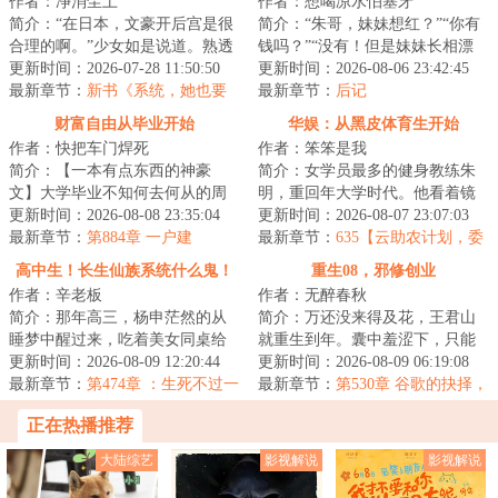
作者：净消尘土
作者：想喝凉水怕塞牙
简介：“在日本，文豪开后宫是很
简介：“朱哥，妹妹想红？”“你有
合理的啊。”少女如是说道。熟透
钱吗？”“没有！但是妹妹长相漂
的邻家太太，强势的御姐编辑，
更新时间：2026-07-28 11:50:50
亮，这天仙般的脸蛋，这傲人的
更新时间：2026-08-06 23:42:45
知性的美女...
最新章节：
新书《系统，她也要
大长腿，...
最新章节：
后记
当我的狗吗？》
财富自由从毕业开始
华娱：从黑皮体育生开始
作者：快把车门焊死
作者：笨笨是我
简介：【一本有点东西的神豪
简介：女学员最多的健身教练朱
文】大学毕业不知何去何从的周
明，重回年大学时代。他看着镜
望，在玩游戏的时候意外开启
更新时间：2026-08-08 23:35:04
子中皮肤黝黑、身材健硕的自
更新时间：2026-08-07 23:07:03
了“人生之弈”系统...
最新章节：
第884章 一户建
己，思来想去，决...
最新章节：
635【云助农计划，委
员身份到手，好用的虎皮】
高中生！长生仙族系统什么鬼！
重生08，邪修创业
作者：辛老板
作者：无醉春秋
简介：那年高三，杨申茫然的从
简介：万还没来得及花，王君山
睡梦中醒过来，吃着美女同桌给
就重生到年。囊中羞涩下，只能
他带的零食。然后觉醒了一个
更新时间：2026-08-09 12:20:44
一路骚操作地邪修创业。没启动
更新时间：2026-08-09 06:19:08
叫“长生仙族系统...
最新章节：
第474章 ：生死不过一
资金怎么办？有...
最新章节：
第530章 谷歌的抉择，
条河
未来科技大厂天花板！
正在热播推荐
大陆综艺
影视解说
影视解说