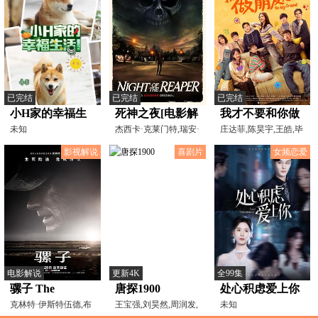
已完结
已完结
已完结
小H家的幸福生
死神之夜[电影解
我才不要和你做
活
未知
说]
杰西卡·克莱门特,瑞安·
朋友呢[电影解
庄达菲,陈昊宇,王皓,毕
罗宾斯,莎莫·H·
雯珺,贾冰,牛莉,杨皓
说]
影视解说
喜剧片
女频恋爱
电影解说
更新4K
全99集
骡子 The
唐探1900
处心积虑爱上你
Mule[电影解说]
克林特·伊斯特伍德,布
王宝强,刘昊然,周润发,
未知