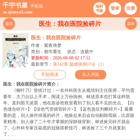
千宇书屋
手机版
临时
登录
注册
书架
m.qianyu5.com
医生：我在医院捡碎片
返回
菜单
医生：我在医院捡碎片
作者：紫夜倚梦
类别：都市重生
状态：连载中
更新时间：2026-08-08 02:17:12
最新章节：
第142章 疑难病例讨论（2）
开始阅读
加入书架
医生：我在医院捡碎片简介：
《柳叶刀》曾统计过：一名外科医生从规培到主任医师，平均需
要年，主刀台以上手术，阅读上万份病例。林述原本也打算这样熬
年。直到那天凌晨，他在急诊抢救室看到了别人看不见的光点。【白
色缝合碎片×】【绿色气管插管碎片×】【蓝色急症判断碎片×】最重
要的是，别人操作掉落的碎片，他捡起来后会自动剔除瑕疵，比原版
更精准。别人做了二十年才掌握的深静脉穿刺，林述捡完碎片就会
了。心外科专家压箱底的冠脉搭桥技巧，林述捡了三个月就复刻
了。...