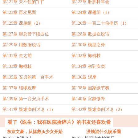
第121章 关不住的“门”
第122章 肝胆科年会
第123章 再次见面
第124章 课题组（1）
第125章 课题组（2）
第126章 一百二十份病历（1）
第127章 胆总管下段占位
第128章 数据在说话
第129章 用数据说话
第130章 模型之外
第131章 走之前
第132章 橄榄枝
第133章 橄榄枝
第134章 初到安贞
第135章 安贞的第一台手术
第136章 观摩
第137章 继续观摩
第138章 国家级节奏
第139章 第一台安贞手术
第140章 室缺修补
第141章 疑难病例讨论（1）
第142章 疑难病例讨论（2）
看了《医生：我在医院捡碎片》的书友还喜欢看
东京文豪，从拯救jk少女开始
没钱混什么娱乐圈