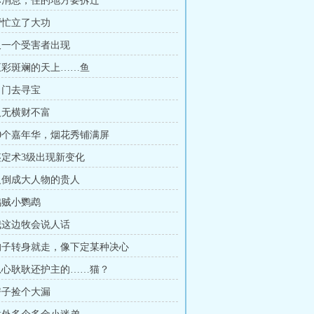
 坏消息，住的地方要拆迁
 帮忙立了大功
 又一个受害者出现
 五彩斑斓的天上……鱼
 出门去寻宝
 人无横财不富
 60个嘉年华，烟花秀铺满屏
 鉴定术3级出现新变化
 反倒成大人物的贵人
 鸡贼小鹦鹉
 我这边牧会说人话
 狗子转身就走，像下定某种决心
 忠心耿耿还护主的……猫？
 房子捡个大漏