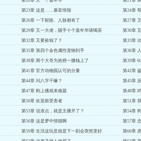
第20章 又一个嘉年华
第21章
第23章 这是……暴富情报
第24章
第26章 一下财路、人脉都有了
第27章
第29章 又一大佬，随手十个嘉年华请喝茶
第30章
第32章 又要捡钱了？
第33章
第35章 第四个金色属性宠物到手
第36章
第38章 两个大哥为抢榜一撒钱上了
第39章
第41章 官方动物园认可的分量
第42章
第44章 问八字干嘛？
第45章
第47章 刚上播就来难题
第48章
第50章 欢迎新受害者
第51章
第53章 说准点，就是主播开了？
第54章
第56章 这是梦中情猫啊
第57章
第59章 生活这玩意就是下一刻会突然变好
第60章