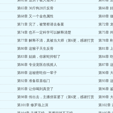
第62章 这房子被人做局了
第63章
第65章 30斤狗28斤反骨
第66章
第68章 又一个金色属性
第69章
第71章 完了，被警察请去备案
第72章
第74章 也不一定科学可以解释清楚
第75章
第77章 解释不清，真被当大师（第6更，感谢打赏
第78章
爆更）
第80章 这猴子天生反骨
第81章
第83章 姑娘，你家蛇抑郁了
第84章 
第86章 专业宠医在线摇人
第87章
第89章 这秘密吃你一辈子
第90章
第92章 准备双喜临门
第93章
第95章 让你喝到真货了
第96章 
第98章 传出去，主播傍富婆了（第6更，感谢打赏
第99章
月票加更）
第101章 修罗场上演
第102章