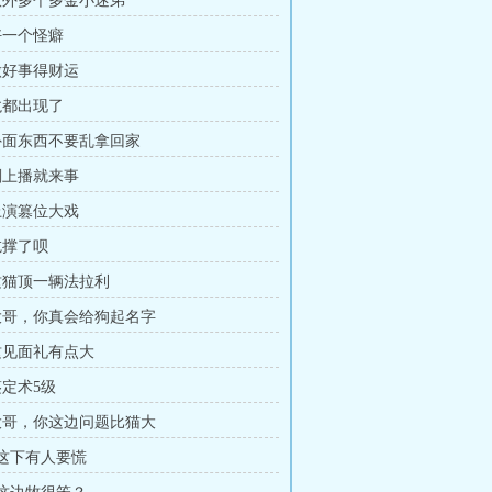
 意外多个多金小迷弟
 好一个怪癖
 做好事得财运
 龙都出现了
 外面东西不要乱拿回家
 刚上播就来事
 上演篡位大戏
吃撑了呗
 这猫顶一辆法拉利
 大哥，你真会给狗起名字
 这见面礼有点大
鉴定术5级
 大哥，你这边问题比猫大
 这下有人要慌