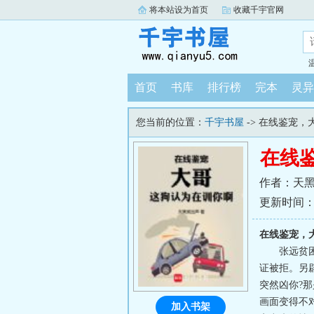
将本站设为首页
收藏千宇官网
首页
书库
排行榜
完本
灵异
您当前的位置：
千宇书屋
-> 在线鉴宠
在线
作者：天
更新时间：202
在线鉴宠，
张远贫
证被拒。另
突然凶你?
画面变得不
加入书架