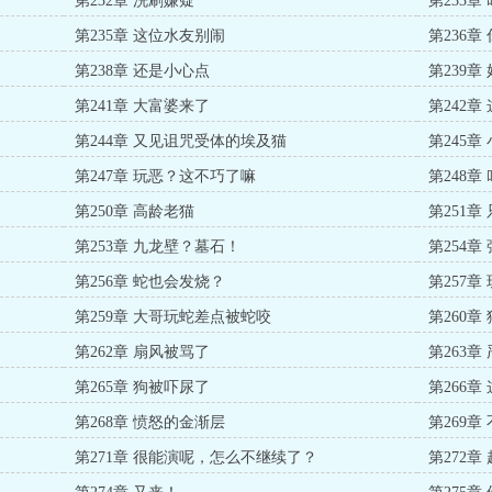
第232章 洗刷嫌疑
第233章
第235章 这位水友别闹
第236章
第238章 还是小心点
第239
第241章 大富婆来了
第242
第244章 又见诅咒受体的埃及猫
第245
第247章 玩恶？这不巧了嘛
第248
第250章 高龄老猫
第251
第253章 九龙壁？墓石！
第254
第256章 蛇也会发烧？
第257
第259章 大哥玩蛇差点被蛇咬
第260章
第262章 扇风被骂了
第263章
第265章 狗被吓尿了
第266
第268章 愤怒的金渐层
第269
第271章 很能演呢，怎么不继续了？
第272