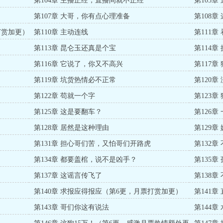
第104章 主播正经，直播间就不正经
第105章
第107章 大哥，你有点心理准备
第108章
打赏加更）
第110章 主动连线
第111
第113章 昆仑玉还真是个宝
第114
第116章 它说了，你又不高兴
第117章
第119章 坑货热情必不正常
第120
第122章 苟就一个字
第123
第125章 这是要翻车？
第126章
第128章 居然是这种理由
第129
第131章 担心哥们苦，又怕哥们开路虎
第132章
第134章 都要盖棺，说不是凶手？
第135章
第137章 这谣言传飞了
第138
第140章 求报应得报应（第6更，月票打赏加更）
第141
第143章 哥们你这有说法
第144章