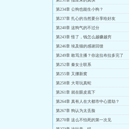
第231章 报应来的真快
第234章 公狗也能生小狗？
第237章 扎心的当然要分享给好友
第240章 这狗气的不过分
第243章 怪了，钱怎么越赚越穷
第246章 埃及猫的感谢回馈
第249章 敢骂主播？你这拉布拉多完了
第252章 秦女士联系
第255章 又挪新窝
第258章 大哥玩真蛇
第261章 就在眼皮底下
第264章 真有人在大都市中心渡劫？
第267章 狗认为太丢脸
第270章 这么不怕死的第一次见