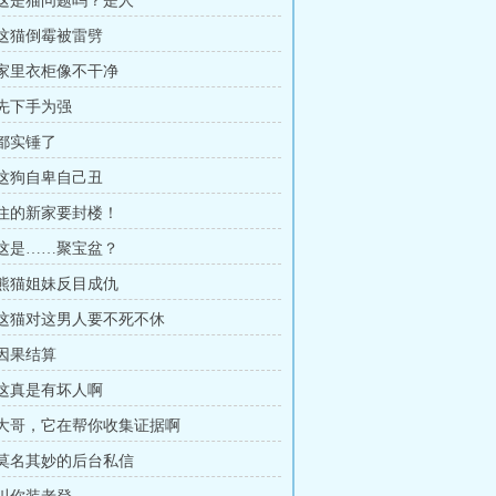
章 这是猫问题吗？是人
章 这猫倒霉被雷劈
章 家里衣柜像不干净
 先下手为强
 都实锤了
章 这狗自卑自己丑
章 住的新家要封楼！
章 这是……聚宝盆？
章 熊猫姐妹反目成仇
章 这猫对这男人要不死不休
 因果结算
章 这真是有坏人啊
章 大哥，它在帮你收集证据啊
章 莫名其妙的后台私信