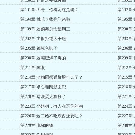
第188章 这情况要找神仙
第189
第191章 大哥，你确定这是狗？
第192
第194章 桃花？收你们来啦
第195
第199章 这鹦鹉总念星期三
第200章
第202章 主播拒绝太干脆
第203章
第205章 都腌入味了
第206
第208章 这嘴巴淬了毒的
第209
第211章 阵眼
第212
第214章 动物园熊猫翻脸打架了？
第215
第217章 求心理阴影面积
第218
第220章 这混蛋太猖狂了
第221章
第223章 小姐姐，有人在逗你的狗
第224
第226章 这二哈不吃东西还要吐？
第227
第229章 电梯的锅
第230