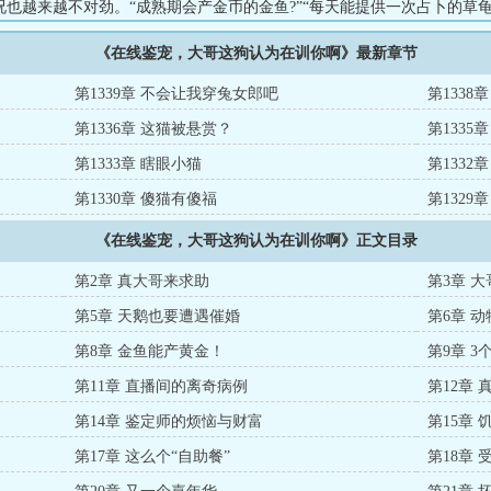
也越来越不对劲。“成熟期会产金币的金鱼?”“每天能提供一次占卜的草龟?
不是灵宠?”【纯事业】【问诊社死】【灵宠来财】...
《在线鉴宠，大哥这狗认为在训你啊》最新章节
第1339章 不会让我穿兔女郎吧
第1338
第1336章 这猫被悬赏？
第1335
第1333章 瞎眼小猫
第1332
第1330章 傻猫有傻福
第1329
《在线鉴宠，大哥这狗认为在训你啊》正文目录
第2章 真大哥来求助
第3章 
第5章 天鹅也要遭遇催婚
第6章 
第8章 金鱼能产黄金！
第9章 
第11章 直播间的离奇病例
第12章
第14章 鉴定师的烦恼与财富
第15章
第17章 这么个“自助餐”
第18章