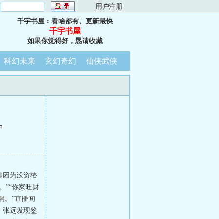
：
用户注册
千宇书屋：看啥都有、更新最快
千宇书屋
如果你觉得好，恳请收藏
科幻未来
玄幻奇幻
仙侠武侠
中
却因为没资格
”“你家旺财
啊。”直播间
，张远发现鉴