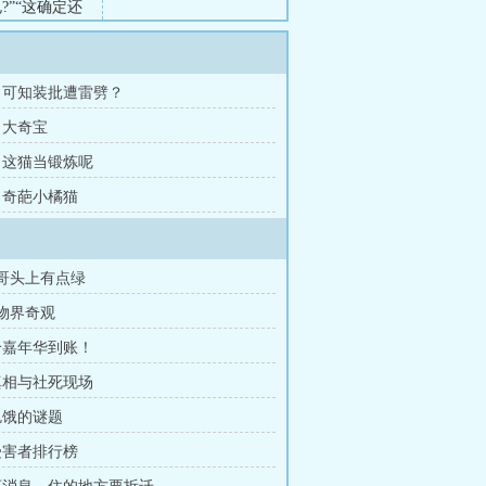
”“这确定还
章 可知装批遭雷劈？
章 大奇宝
章 这猫当锻炼呢
章 奇葩小橘猫
大哥头上有点绿
动物界奇观
3个嘉年华到账！
 真相与社死现场
 饥饿的谜题
 受害者排行榜