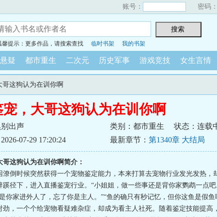
账号：
密码
温馨提示：更多作品，请搜索查找
临时书架
我的书架
悬疑
都市重生
二次元
历史军事
游戏竞技
女生言情
，大哥这狗认为在训你啊
鉴宠，大哥这狗认为在训你啊
黑别出声
类别：都市重生
状态：连载
6-07-29 17:20:24
最新章节：
第1340章 大结局
大哥这狗认为在训你啊简介：
困潦倒时候突然获得一个宠物鉴定能力，本来打算去宠物行业发光发热，
辟蹊径下，进入直播鉴宠行业。“小姐姐，做一些事还是背你家鹦鹉一点吧。
那是你家进外人了，忘了你是主人。”“鱼的确只有秒记忆，但你这鱼是假鱼
对劲，一个个给宠物看疑难杂症，却成为看主人社死。随着鉴定技能提高