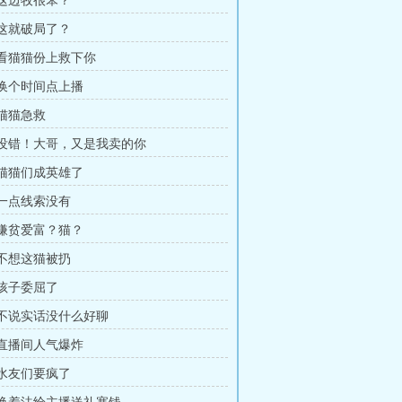
 这边牧很笨？
 这就破局了？
章 看猫猫份上救下你
章 换个时间点上播
 猫猫急救
章 没错！大哥，又是我卖的你
章 猫猫们成英雄了
 一点线索没有
章 嫌贫爱富？猫？
 不想这猫被扔
 孩子委屈了
章 不说实话没什么好聊
章 直播间人气爆炸
 水友们要疯了