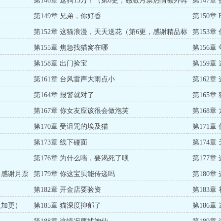
第146章 这狗15万！（第6更，感激月票热情额外再
第147
爆一更）
第149章 兄弟，你好香
第150章
第152章 这猫浪漫，天天送花（第6更，感谢精品标
第153
达成加更）
第155章 焦急找猫窝在哪
第156
第158章 出门捡宝
第159章
第161章 台风雷声大雨点小
第162
第164章 报警就对了
第165
第167章 你女友应该很会做泡芙
第168
第170章 受诅咒的埃及猫
第171
第173章 线下碰面
第174
第176章 为什么喘，要渴死了呗
第177章
，感谢月票
第179章 你这宝贝能传递吗
第180章
第182章 开金店要验资
第183章
激加更）
第185章 猫深度抑郁了
第186章