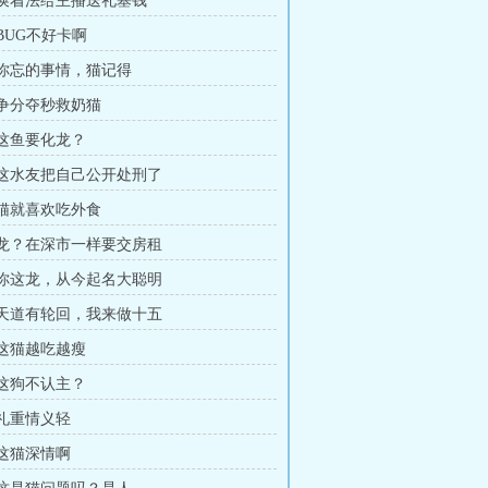
章 换着法给主播送礼塞钱
 BUG不好卡啊
章 你忘的事情，猫记得
章 争分夺秒救奶猫
 这鱼要化龙？
章 这水友把自己公开处刑了
章 猫就喜欢吃外食
章 龙？在深市一样要交房租
章 你这龙，从今起名大聪明
章 天道有轮回，我来做十五
 这猫越吃越瘦
 这狗不认主？
 礼重情义轻
 这猫深情啊