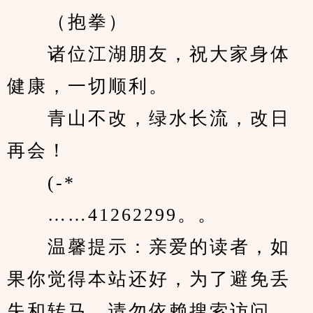
　　（抱拳）
　　诸位江湖朋友，祝大家身体
健康，一切顺利。
　　青山不改，绿水长流，改日
再会！
　　(-*ゞ
　　……41262299。。
　　温馨提示：亲爱的读者，如
果你觉得本站还好，为了避免丢
失和转马，请勿依赖搜索访问，