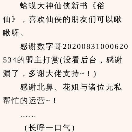
　　蛤蟆大神仙侠新书《俗
仙》，喜欢仙侠的朋友们可以瞅
瞅呀。
　　感谢数字哥20200831000620
534的盟主打赏(没看后台，感谢
漏了，多谢大佬支持~！)
　　感谢北鼻、花姐与诸位无私
帮忙的运营~！
　　……
　　（长呼一口气）