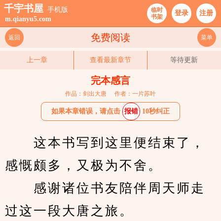
千宇书屋
手机版
临时
登录
注册
书架
m.qianyu5.com
免费阅读
返回
菜单
上一章
查看最新章节
等待更新
完本感言
作品：剑出大唐
作者：一片苏叶
如果本章错误，请点击
报错
10秒纠正
　　这本书写到这里便结束了，
感慨颇多，又极为不舍。
　　感谢诸位书友陪伴周天师走
过这一段大唐之旅。