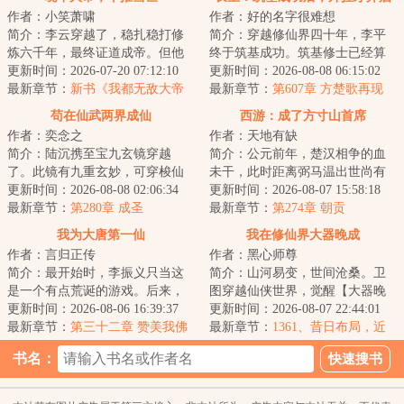
作者：小笑萧啸
作者：好的名字很难想
简介：李云穿越了，稳扎稳打修
简介：穿越修仙界四十年，李平
炼六千年，最终证道成帝。但他
终于筑基成功。筑基修士已经算
是一个很平庸的大帝。平不掉禁
更新时间：2026-07-20 07:12:10
是修仙界的中层。李平深知以自
更新时间：2026-08-08 06:15:02
区，打不穿仙域...
最新章节：
新书《我都无敌大帝
己的三灵根资质...
最新章节：
第607章 方楚歌再现
了，还要短板补强？》
苟在仙武两界成仙
西游：成了方寸山首席
作者：奕念之
作者：天地有缺
简介：陆沉携至宝九玄镜穿越
简介：公元前年，楚汉相争的血
了。此镜有九重玄妙，可穿梭仙
未干，此时距离弼马温出世尚有
武两界，一秒便可恢复%的生命
更新时间：2026-08-08 02:06:34
两百年，距西游八百年，纪成带
更新时间：2026-08-07 15:58:18
力。仗着九玄镜，...
最新章节：
第280章 成圣
着宿慧而来，成...
最新章节：
第274章 朝贡
我为大唐第一仙
我在修仙界大器晚成
作者：言归正传
作者：黑心师尊
简介：最开始时，李振义只当这
简介：山河易变，世间沧桑。卫
是一个有点荒诞的游戏。后来，
图穿越仙侠世界，觉醒【大器晚
是一个真实的大唐，一群热闹的
更新时间：2026-08-06 16:39:37
成】命格。【命格：大器晚
更新时间：2026-08-07 22:44:01
修士，是无尽的...
最新章节：
第三十二章 赞美我佛
成。】【属性：坚韧...
最新章节：
1361、昔日布局，近
乡情怯（4k7，求订阅）
书名：