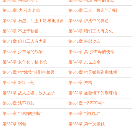
第633章 钢铁的壁垒
第634章 与达·芬奇的交底
第635章 达·芬奇名单
第636章 工人、机床与印刷
第637章 石墨、油墨工坊与通用设
第638章 炉渣中的异色
备
第639章 不止于秘银
第640章 咱们工人有文化
第641章 咱们工人有力量
第642章 外部动态
第643章 少主母的战争
第644章 真·少主母的使命
第645章 女仆长，秘书长
第646章 六世之余
第647章 把“嫁妆”带到荆棘领
第648章 把天赋带到荆棘领
第649章 对症下药
第650章 资格
第651章 故人之姿，故人之子
第652章 显微镜下的荆棘领
第653章 法不容恕
第654章 “坚不可摧”
第655章 “明智的推断”
第656章 “突破口”
第657章 纲领
第658章 第一次接触