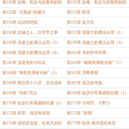
的踪迹（1）
第150章 盐蜥、私盐与反叛军的踪
第151章 盐蜥、私盐与反叛军的踪
迹（2）
迹（3）
第152章 “大数据”的威力
第153章 暗流
第154章 比武和狩猎
第155章 蓝月亮
第156章 忠诚之人，行非常之事
第157章 混凝土的魔法运用（1）
第158章 混凝土的魔法运用（2）
第159章 混凝土的魔法运用（3）
第160章 混凝土的魔法运用（4）
第161章 专利和专利局
第162章 温室里的小白鼠
第163章 “葡萄美酒夜光杯”（1）
第164章 “葡萄美酒夜光杯”（2）
第165章 贝希摩斯
第166章 两百四十八岁，是未成年
第167章 真正的考验
比蒙
第168章 “包税”试点
第169章 徒步行军暴露的问题（1）
第170章 徒步行军暴露的问题（2）
第171章 小细节、大野心
第172章 奶茶，但没有丝袜
第173章 “软肋”
第174章 谈笑皆贵族，往来无农奴
第175章 哈里·斯内克的来意