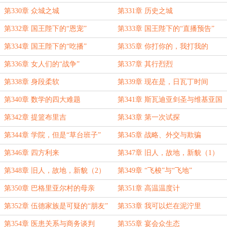
机（2）
第330章 众城之城
第331章 历史之城
第332章 国王陛下的“恩宠”
第333章 国王陛下的“直播预告”
第334章 国王陛下的“吃播”
第335章 你打你的，我打我的
第336章 女人们的“战争”
第337章 其行烈烈
第338章 身段柔软
第339章 现在是，日瓦丁时间
第340章 数学的四大难题
第341章 斯瓦迪亚剑圣与维基亚国
家监狱
第342章 提篮布里吉
第343章 第一次试探
第344章 学院，但是“草台班子”
第345章 战略、外交与欺骗
第346章 四方利来
第347章 旧人，故地，新貌（1）
第348章 旧人，故地，新貌（2）
第349章 “飞梭”与“飞地”
第350章 巴格里亚尔村的母亲
第351章 高温温度计
第352章 伍德家族是可疑的“朋友”
第353章 我可以烂在泥泞里
第354章 医患关系与商务谈判
第355章 宴会众生态