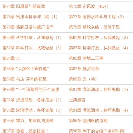
第74章 旧愿景与新篇章
第75章 定风波（4K+）
第76章 给排水科学与工程（1）
第77章 给排水科学与工程（2）
第78章 箭牌卫浴与糖厂投产
第79章 草蛇灰线，伏脉千里
第80章 科学打灰，从我做起（1）
第81章 科学打灰，从我做起（2）
第82章 科学打灰，从我做起（3）
第83章 科学打灰，从我做起（4）
第84章 土
第85章 营地二三事
第86章 “大摆钟下寄快递”
第87章 群贤将至
第88章 与达·芬奇的初见
第89章 光（4K）
第90章 “一个诸葛亮与三个臭皮
第91章 潜流涌动，各怀鬼胎（1）
匠”（4K）
第92章 潜流涌动，各怀鬼胎（2）
上架感言
第93章 潜流涌动，各怀鬼胎（3）
第94章 潜流涌动，各怀鬼胎（4）
（求订阅）
（求订阅）
第95章 重力、加速度与摆钟
第96章 伽利略的原则
第97章 惊喜，还是惊喜！
第98章 剩下的交给汗水和时间