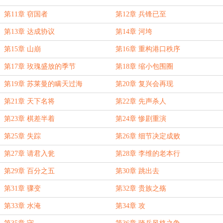
第11章 窃国者
第12章 兵锋已至
第13章 达成协议
第14章 河垮
第15章 山崩
第16章 重构港口秩序
第17章 玫瑰盛放的季节
第18章 缩小包围圈
第19章 苏莱曼的瞒天过海
第20章 复兴会再现
第21章 天下名将
第22章 先声杀人
第23章 棋差半着
第24章 惨剧重演
第25章 失踪
第26章 细节决定成败
第27章 请君入瓮
第28章 李维的老本行
第29章 百分之五
第30章 跳出去
第31章 骤变
第32章 贵族之殇
第33章 水淹
第34章 攻