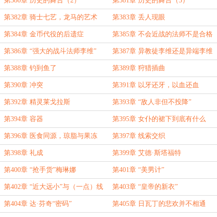
第380章 历史的舞台（2）
第381章 历史的舞台（3）
第382章 骑士七艺，龙马的艺术
第383章 丢人现眼
第384章 金币代役的后遗症
第385章 不会近战的法师不是合格
的骑士
第386章 “强大的战斗法师李维”
第387章 异教徒李维还是异端李维
第388章 钓到鱼了
第389章 狩猎插曲
第390章 冲突
第391章 以牙还牙，以血还血
第392章 精灵莱戈拉斯
第393章 “敌人非但不投降”
第394章 容器
第395章 女仆的裙下到底有什么
第396章 医食同源，琼脂与果冻
第397章 线索交织
第398章 礼成
第399章 艾德·斯塔福特
第400章 “抢手货”梅琳娜
第401章 “美男计”
第402章 “近大远小”与（一点）线
第403章 “皇帝的新衣”
性透视法
第404章 达·芬奇“密码”
第405章 日瓦丁的悲欢并不相通