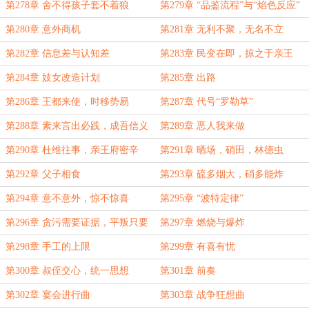
第278章 舍不得孩子套不着狼
第279章 “品鉴流程”与“焰色反应”
第280章 意外商机
第281章 无利不聚，无名不立
第282章 信息差与认知差
第283章 民变在即，掠之于亲王
第284章 妓女改造计划
第285章 出路
第286章 王都来使，时移势易
第287章 代号“罗勒草”
第288章 素来言出必践，成吾信义
第289章 恶人我来做
昭彰
第290章 杜维往事，亲王府密辛
第291章 晒场，硝田，林德虫
第292章 父子相食
第293章 硫多烟大，硝多能炸
第294章 意不意外，惊不惊喜
第295章 “波特定律”
第296章 贪污需要证据，平叛只要
第297章 燃烧与爆炸
名单
第298章 手工的上限
第299章 有喜有忧
第300章 叔侄交心，统一思想
第301章 前奏
第302章 宴会进行曲
第303章 战争狂想曲