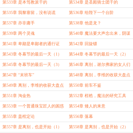
第533章 是本笃教派干的
第534章 是圣殿骑士团干的
第535章 我黎塞留，没有说谎
第536章 给陛下一个台阶
第537章 亦非庸手
第538章 他是龙？
第539章 两个灵魂
第540章 魔法要大声念出来，阴谋
也是
第541章 卑鄙是卑鄙者的通行证
第542章 回旋镖
第543章 冬幕节的最后一天（1）
第544章 冬幕节的最后一天（2）
第545章 冬幕节的最后一天（3）
第546章 离别，谢尔弗家的女人们
第547章 “末班车”
第548章 离别，李维的收获大盘点
（1）
第549章 离别，李维的收获大盘点
第550章 前车不鉴
（2）
第551章 淘金热
第552章 桎梏，魔法的研究工具
第553章 一个普通珠宝匠人的困惑
第554章 矮人的来意
第555章 盖棺定论
第556章 落幕
第557章 是离别，也是开始（1）
第558章 是离别，也是开始（2）