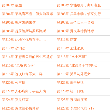
第202章 强颜
第203章 水能载舟，亦可赛艇
第204章 莱奥看不懂，但大为震撼
第205章 兵马未动，侦察先行
第206章 梅琳娜的来信
第207章 三个女人一台戏
第208章 普罗路斯与罗慕路斯
第209章 贤良淑德梅琳娜
第210章 此地的优势在于……
第211章 萌芽
第212章 垄沟法
第213章 互通消息
第214章 不想当公爵的医生不是好
第215章 “水土不服”
主母
第216章 “老爷我心善”
第217章 “北边蛮子”的弱点
第218章 这次好像不太一样
第219章 舅舅与外甥女
第220章 公主病
第221章 闺中秘话
第222章 人心所向，事在人为
第223章 统一口径
第224章 宴是好宴
第225章 氛围调度者
第226章 蕙质兰心梅琳娜
第227章 李维的气病（1）