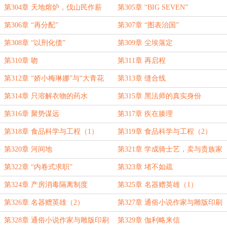
第304章 天地熔炉，伐山民作薪
第305章 “BIG SEVEN”
第306章 “再分配”
第307章 “图表治国”
第308章 “以刑化债”
第309章 尘埃落定
第310章 吻
第311章 再启程
第312章 “娇小梅琳娜”与“大青花
第313章 缝合线
鱼”号
第314章 只溶解衣物的药水
第315章 黑法师的真实身份
第316章 聚势谋远
第317章 疾在腠理
第318章 食品科学与工程（1）
第319章 食品科学与工程（2）
第320章 河间地
第321章 学成骑士艺，卖与贵族家
第322章 “内卷式求职”
第323章 堵不如疏
第324章 产房消毒隔离制度
第325章 名器赠英雄（1）
第326章 名器赠英雄（2）
第327章 通俗小说作家与雕版印刷
机（1）
第328章 通俗小说作家与雕版印刷
第329章 伽利略来信