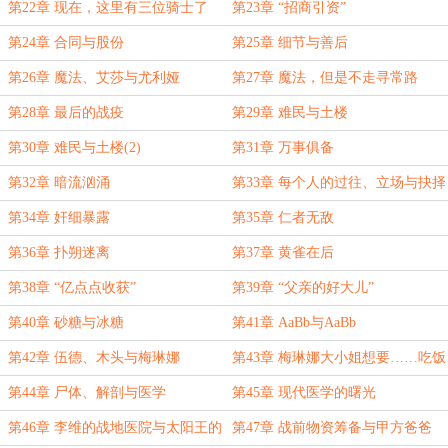
第22章 现在，这里有三位骑士了
第23章 “招商引资”
第24章 合同与股份
第25章 细节与善后
第26章 魔法、艾莎与尤利娅
第27章 魔法，但是不走寻常路
第28章 最后的战疫
第29章 难民与土楼
第30章 难民与土楼(2)
第31章 万事俱备
第32章 暗流汹涌
第33章 每个人的过往、立场与抉择
第34章 奸细暴露
第35章 仁者无敌
第36章 扑朔迷离
第37章 黄雀在后
第38章 “亿点点收获”
第39章 “父亲的好大儿”
第40章 砂糖与冰糖
第41章 AaBb与AaBb
第42章 伍德、木头与梅琳娜
第43章 梅琳娜大小姐想要……吃饭
第44章 尸体、解剖与医学
第45章 现代医学的曙光
第46章 李维的战地医院与太阳王的
第47章 战前物资筹备与甲方爸爸