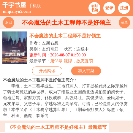
千宇书屋
手机版
临时
登录
注册
书架
m.qianyu5.com
不会魔法的土木工程师不是好领主
返回
菜单
不会魔法的土木工程师不是好领主
作者：左斯右想
类别：玄幻奇幻
状态：连载中
更新时间：2026-08-07 01:50:00
最新章节：
第98章 嫌隙，故态复萌
开始阅读
加入书架
不会魔法的土木工程师不是好领主简介：
李维，土木工程毕业生、工地打灰人，打算提桶跑路之际穿越到
了骑士与魔法的异世界。成为了维基亚王国西北边境伯爵的嫡长子。
领地辽阔、家财万贯、仆役成群、兵强马壮。英俊潇洒、爱民如子、
兄友弟恭、父慈子孝。穿越标准之高罕有。可惜，已经是兽人的俘虏
啦！本书又名《土木狗穿越异世界》、《荆棘领打灰人》标签：领
主、种田、低魔、欢乐向...
《不会魔法的土木工程师不是好领主》最新章节