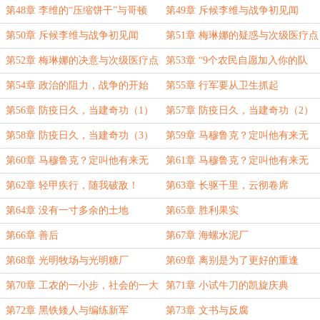
人体实验
第48章 李维的“压缩饼干”与哥顿
第49章 斥候李维与战争初见闻
的“维纳斯像”
第50章 斥候李维与战争初见闻
第51章 梅琳娜的疑惑与次级医疗点
（2）
第52章 梅琳娜的决意与次级医疗点
第53章 “9个农民自愿加入你的队
伍”
第54章 政治的阻力，战争的开始
第55章 行军要从卫生抓起
第56章 防疫日久，当建奇功（1）
第57章 防疫日久，当建奇功（2）
第58章 防疫日久，当建奇功（3）
第59章 马穆鲁克？定叫他有来无
回！（1）
第60章 马穆鲁克？定叫他有来无
第61章 马穆鲁克？定叫他有来无
回！（2）
回！（3）
第62章 轻甲疾行，随我破敌！
第63章 长驱千里，云彻卷席
第64章 没有一寸多余的土地
第65章 胜利果实
第66章 善后
第67章 海螺水泥厂
第68章 光明牧场与光明糖厂
第69章 离别是为了更好的重逢
第70章 工农的一小步，社会的一大
第71章 小试牛刀的凯旋庆典
步
第72章 黑铁矮人与编练新军
第73章 文书与反腐