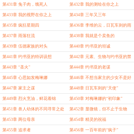
第431章 兔子肉，饿死人
第432章 我的测绘在你之上
第433章 我的视野在你之上
第434章 三年又三年
第435章 疯狂星期四
第436章 李维的云，日瓦车则的雨
第437章 雨落狂流
第438章 我就是个卖鱼的
第439章 伍德家族的对头
第440章 约书亚的坦诚
第441章 约书亚的特训设想
第442章 元素、生物与约书亚的禁
咒
第443章 “圣火”
第444章 约书亚的老谋
第445章 心思如发梅琳娜
第446章 不想当家主的少女不是好
医倌
第447章 家主之谋
第448章 日瓦车则的“天使”
第449章 烈火烹油，鲜花着锦
第450章 对梅琳娜的“初印象”
第451章 兽人幼体的不同寻常之处
第452章 显微镜，但不止于生物
第453章 两位母亲
第454章 精灵的祝福
第455章 追求者
第456章 一百年前的“疯子”