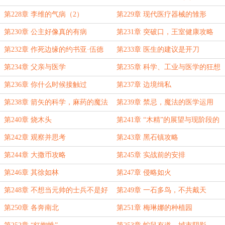
第228章 李维的气病（2）
第229章 现代医疗器械的雏形
第230章 公主好像真的有病
第231章 突破口，王室健康攻略
第232章 作死边缘的约书亚·伍德
第233章 医生的建议是开刀
第234章 父亲与医学
第235章 科学、工业与医学的狂想
曲
第236章 你什么时候接触过
第237章 边境缉私
第238章 箭矢的科学，麻药的魔法
第239章 禁忌，魔法的医学运用
第240章 烧木头
第241章 “木精”的展望与现阶段的
成果
第242章 观察并思考
第243章 黑石镇攻略
第244章 大撒币攻略
第245章 实战前的安排
第246章 其徐如林
第247章 侵略如火
第248章 不想当元帅的士兵不是好
第249章 一石多鸟，不共戴天
将军
第250章 各奔南北
第251章 梅琳娜的种植园