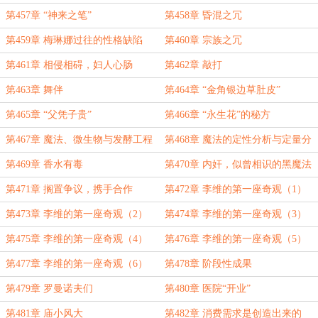
第457章 “神来之笔”
第458章 昏混之冗
第459章 梅琳娜过往的性格缺陷
第460章 宗族之冗
第461章 相侵相碍，妇人心肠
第462章 敲打
第463章 舞伴
第464章 “金角银边草肚皮”
第465章 “父凭子贵”
第466章 “永生花”的秘方
第467章 魔法、微生物与发酵工程
第468章 魔法的定性分析与定量分
析
第469章 香水有毒
第470章 内奸，似曾相识的黑魔法
第471章 搁置争议，携手合作
第472章 李维的第一座奇观（1）
第473章 李维的第一座奇观（2）
第474章 李维的第一座奇观（3）
第475章 李维的第一座奇观（4）
第476章 李维的第一座奇观（5）
第477章 李维的第一座奇观（6）
第478章 阶段性成果
第479章 罗曼诺夫们
第480章 医院“开业”
第481章 庙小风大
第482章 消费需求是创造出来的