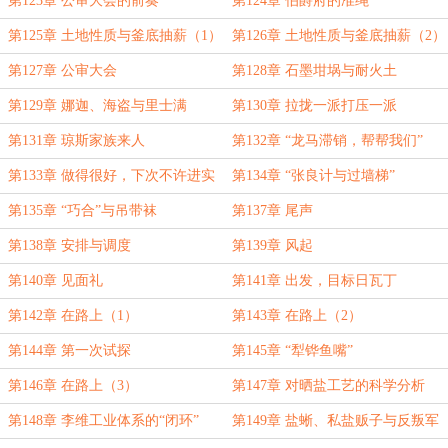
第123章 公审大会的前奏
第124章 伯爵府的准绳
第125章 土地性质与釜底抽薪（1）
第126章 土地性质与釜底抽薪（2）
第127章 公审大会
第128章 石墨坩埚与耐火土
第129章 娜迦、海盗与里士满
第130章 拉拢一派打压一派
第131章 琼斯家族来人
第132章 “龙马滞销，帮帮我们”
第133章 做得很好，下次不许进实
第134章 “张良计与过墙梯”
验室了
第135章 “巧合”与吊带袜
第137章 尾声
第138章 安排与调度
第139章 风起
第140章 见面礼
第141章 出发，目标日瓦丁
第142章 在路上（1）
第143章 在路上（2）
第144章 第一次试探
第145章 “犁铧鱼嘴”
第146章 在路上（3）
第147章 对晒盐工艺的科学分析
第148章 李维工业体系的“闭环”
第149章 盐蜥、私盐贩子与反叛军