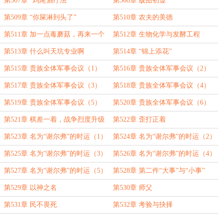
第507章 “鸡尾酒疗法”
第508章 版图初显
第509章 “你屎淋到头了”
第510章 农夫的美德
第511章 加一点毒蘑菇，再来一个
第512章 生物化学与发酵工程
旧鞋跟
第513章 什么叫天坑专业啊
第514章 “锦上添花”
第515章 贵族全体军事会议（1）
第516章 贵族全体军事会议（2）
第517章 贵族全体军事会议（3）
第518章 贵族全体军事会议（4）
第519章 贵族全体军事会议（5）
第520章 贵族全体军事会议（6）
第521章 棋差一着，战争烈度升级
第522章 歪打正着
第523章 名为“谢尔弗”的时运（1）
第524章 名为“谢尔弗”的时运（2）
第525章 名为“谢尔弗”的时运（3）
第526章 名为“谢尔弗”的时运（4）
第527章 名为“谢尔弗”的时运（5）
第528章 第二件“大事”与“小事”
第529章 以神之名
第530章 师父
第531章 民不畏死
第532章 考验与抉择