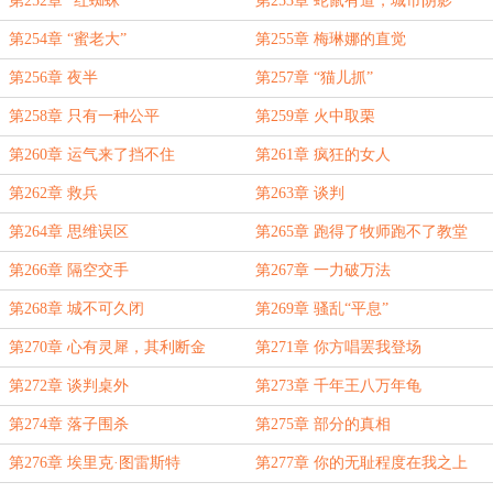
第252章 “红蜘蛛”
第253章 蛇鼠有道，城市阴影
第254章 “蜜老大”
第255章 梅琳娜的直觉
第256章 夜半
第257章 “猫儿抓”
第258章 只有一种公平
第259章 火中取栗
第260章 运气来了挡不住
第261章 疯狂的女人
第262章 救兵
第263章 谈判
第264章 思维误区
第265章 跑得了牧师跑不了教堂
第266章 隔空交手
第267章 一力破万法
第268章 城不可久闭
第269章 骚乱“平息”
第270章 心有灵犀，其利断金
第271章 你方唱罢我登场
第272章 谈判桌外
第273章 千年王八万年龟
第274章 落子围杀
第275章 部分的真相
第276章 埃里克·图雷斯特
第277章 你的无耻程度在我之上