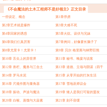
《不会魔法的土木工程师不是好领主》正文目录
一些设定、概念
第1章俘虏
第2章艺术就是爆炸
第3章大难不死
第4章回家的诱惑
第5章火炕、设伏与兄妹
第6章我们仨真厉害
第7章拷问，好像要长脑子了
第8章尤里卡！尤里卡！
第9章 贝尔·格里斯与林野巨熊
第10章 舌尖上的异世界
第11章 秘书、晚宴与说客
第12章 兽栏、魔兽与三合土
第13章 道德、立场与阴谋（四千
字）
第14章 罗马水泥
第15章 从零开始的打灰生活
第16章 尺规作图与量角器
第17章 雪地巫师议会
第18章 振动、声波与魔法
第19章 矮人是我们可疑的盟友
第20章 白喉、蒸馏与大蒜素
第21章 刻不容缓