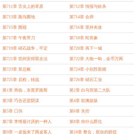
第711章 舌尖上的草原
第712章 情报与砍杀
第713章 跑马圈地
第714章 会师
第715章 围猎
第716章 里外夹攻
第717章 午夜带刀
第718章 蛇吞象
第719章 硝石战争，平定
第720章 再下一城
第721章 世间安得双全法
第722章 大炮一响，金币万两
第723章 算总账
第724章 小别胜新婚
第725章 启程，转战
第726章 硝石工业
第1章 再临，东普罗路斯
第2章 白马营第二大队
第3章 巧合还是阴谋
第4章 欲擒故纵
第5章 口供
第6章 失控
第7章 李维最讨厌的一种人
第8章 你什么爵位
第9章 一桌饭来了两桌客人
第10章 整合，双份的赔偿