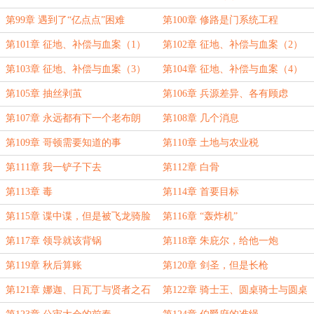
第99章 遇到了“亿点点”困难
第100章 修路是门系统工程
第101章 征地、补偿与血案（1）
第102章 征地、补偿与血案（2）
第103章 征地、补偿与血案（3）
第104章 征地、补偿与血案（4）
第105章 抽丝剥茧
第106章 兵源差异、各有顾虑
第107章 永远都有下一个老布朗
第108章 几个消息
第109章 哥顿需要知道的事
第110章 土地与农业税
第111章 我一铲子下去
第112章 白骨
第113章 毒
第114章 首要目标
第115章 谍中谍，但是被飞龙骑脸
第116章 “轰炸机”
第117章 领导就该背锅
第118章 朱庇尔，给他一炮
第119章 秋后算账
第120章 剑圣，但是长枪
第121章 娜迦、日瓦丁与贤者之石
第122章 骑士王、圆桌骑士与圆桌
议会