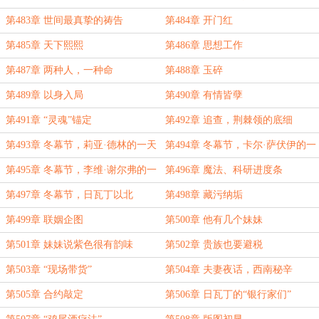
第483章 世间最真挚的祷告
第484章 开门红
第485章 天下熙熙
第486章 思想工作
第487章 两种人，一种命
第488章 玉碎
第489章 以身入局
第490章 有情皆孽
第491章 “灵魂”锚定
第492章 追查，荆棘领的底细
第493章 冬幕节，莉亚·德林的一天
第494章 冬幕节，卡尔·萨伏伊的一
天
第495章 冬幕节，李维·谢尔弗的一
第496章 魔法、科研进度条
天
第497章 冬幕节，日瓦丁以北
第498章 藏污纳垢
第499章 联姻企图
第500章 他有几个妹妹
第501章 妹妹说紫色很有韵味
第502章 贵族也要避税
第503章 “现场带货”
第504章 夫妻夜话，西南秘辛
第505章 合约敲定
第506章 日瓦丁的“银行家们”