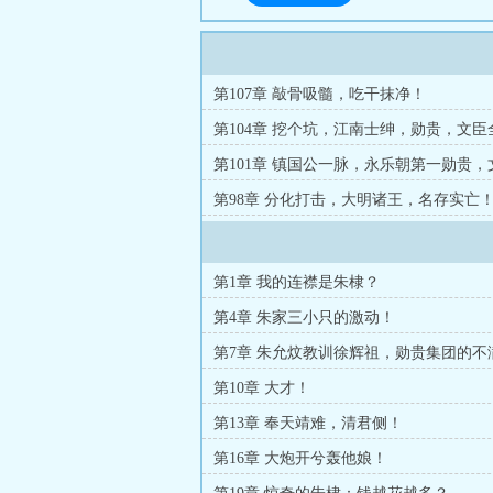
第107章 敲骨吸髓，吃干抹净！
第104章 挖个坑，江南士绅，勋贵，文
进来了！
第101章 镇国公一脉，永乐朝第一勋贵，
首！
第98章 分化打击，大明诸王，名存实亡
第1章 我的连襟是朱棣？
第4章 朱家三小只的激动！
第7章 朱允炆教训徐辉祖，勋贵集团的不
第10章 大才！
第13章 奉天靖难，清君侧！
第16章 大炮开兮轰他娘！