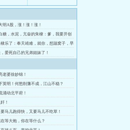
章 大明A股，涨！涨！涨！
章 白糖，水泥，亢奋的朱棣：爹，我要开创
象不到的盛世！
 朱棣乐了：奉天靖难，就你，想踹窝子，早
 朕，爱死自己的兄弟姐妹了！
漂亮老婆徐妙锦！
陛下英明！何愁削藩不成，江山不稳？
暗流涌动北平府！
抓奸！
 又要马儿跑得快，又要马儿不吃草！
 我在等大炮，你在等什么？