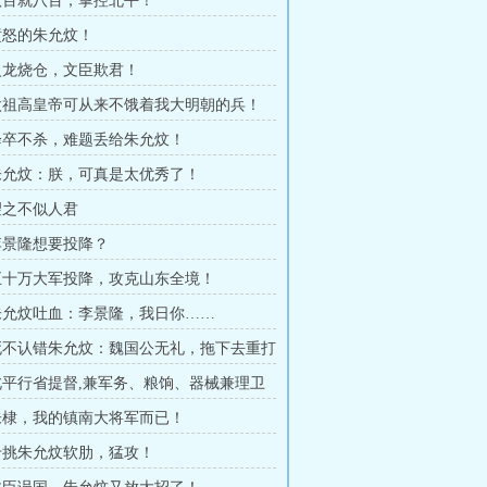
 八百就八百，掌控北平！
 愤怒的朱允炆！
 火龙烧仓，文臣欺君！
 太祖高皇帝可从来不饿着我大明朝的兵！
 降卒不杀，难题丢给朱允炆！
 朱允炆：朕，可真是太优秀了！
 望之不似人君
 李景隆想要投降？
 五十万大军投降，攻克山东全境！
 朱允炆吐血：李景隆，我日你……
 死不认错朱允炆：魏国公无礼，拖下去重打
！
 北平行省提督,兼军务、粮饷、器械兼理卫
 朱棣，我的镇南大将军而已！
 专挑朱允炆软肋，猛攻！