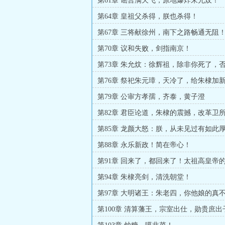
第61章 谣言满天飞，原地爆炸朱允炆！
第64章 皇祖父杀得，朕也杀得！
第67章 三将献徐州，南下之路畅通无阻
第70章 议和失败，剑指南京！
第73章 朱允炆：徐辉祖，除非你死了，
不相信你！
第76章 祭祀朱元璋，天冷了，给朱棣加
第79章 公审方孝孺，齐泰，黄子澄
第82章 君臣论道，朱棣的震撼，改革卫
第85章 龙颜大怒：朕，从未见过有如此
人！
第88章 永乐新政！简在帝心！
第91章 回来了，都回来了！太祖高皇帝
了！
第94章 朱棣亮剑，清洗朝堂！
第97章 大明诸王：朱老四，你他娘的真
西！
第100章 清算藩王，宗室出仕，勋贵庶
天！