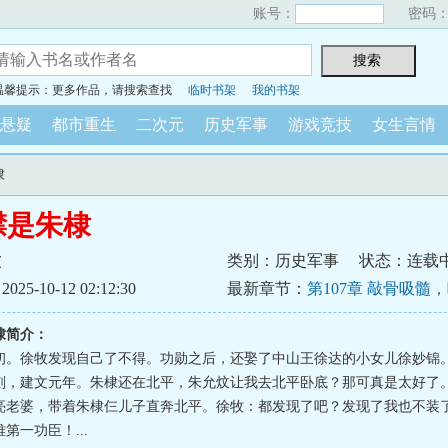
账号：
密码
温馨提示：更多作品，请搜索查找
临时书架
我的书架
悬疑
都市重生
二次元
历史军事
游戏竞技
女生言情
棣
襟是朱棣
波
类别：历史军事
状态：连载
5-10-12 02:12:30
最新章节：
第107章 敲骨吸髓
棣简介：
初。徐牧发现自己了不得。功勋之后，还娶了中山王徐达的小女儿徐妙锦
刻，建文元年。朱棣还在北平，朱允炆让我去北平卧底？那可真是太好了
亮老婆，带着朱棣仨儿子直奔北平。徐牧：都发现了吧？发现了我也不装
第一功臣！...