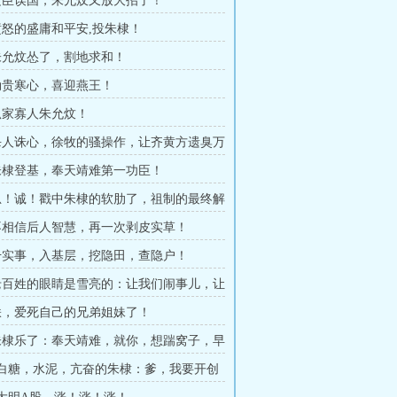
 文臣误国，朱允炆又放大招了！
 愤怒的盛庸和平安,投朱棣！
 朱允炆怂了，割地求和！
 勋贵寒心，喜迎燕王！
 孤家寡人朱允炆！
 杀人诛心，徐牧的骚操作，让齐黄方遗臭万
 朱棣登基，奉天靖难第一功臣！
 忠！诚！戳中朱棣的软肋了，祖制的最终解
帝所有！
 不相信后人智慧，再一次剥皮实草！
 干实事，入基层，挖隐田，查隐户！
 老百姓的眼睛是雪亮的：让我们闹事儿，让
刮我们？
 朕，爱死自己的兄弟姐妹了！
 朱棣乐了：奉天靖难，就你，想踹窝子，早
章 白糖，水泥，亢奋的朱棣：爹，我要开创
象不到的盛世！