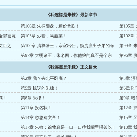
《我连襟是朱棣》最新章节
第106章 朱棣砸盘，糖价暴跌！
第105
臣全都被坑
第103章 炒糖，噶韭菜！
第102
一个你想
文臣之
第100章 清算藩王，宗室出仕，勋贵庶出子弟的春
第99章
天！
点！
！
第97章 大明诸王：朱老四，你他娘的真不是个东
第96章
西！
《我连襟是朱棣》正文目录
第2章 我？去北平卧底？
第3章 
第5章 惊讶的朱棣！
第6章 
满！
第8章 朱棣！
第9章 
第11章 投名状！
第12章 
第14章 忽悠建文帝！
第15章
第17章 朱棣：徐牧真是一口一口往我嘴里喂饭吃！
第18章