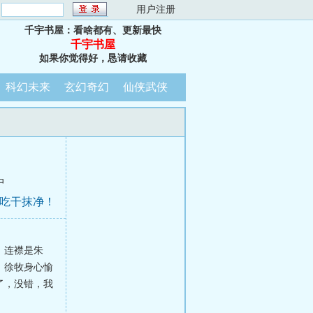
：
用户注册
千宇书屋：看啥都有、更新最快
千宇书屋
如果你觉得好，恳请收藏
科幻未来
玄幻奇幻
仙侠武侠
中
，吃干抹净！
。连襟是朱
。徐牧身心愉
了，没错，我