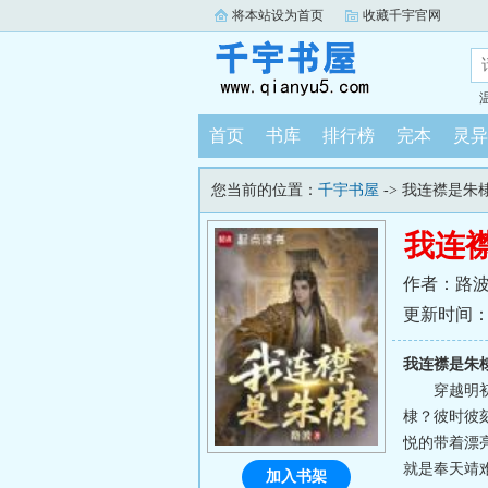
将本站设为首页
收藏千宇官网
首页
书库
排行榜
完本
灵异
您当前的位置：
千宇书屋
-> 我连襟是朱
我连
作者：路
更新时间：202
我连襟是朱
穿越明
棣？彼时彼
悦的带着漂
就是奉天靖难
加入书架