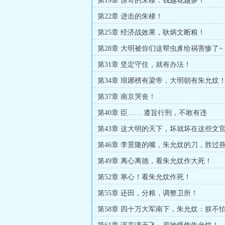
第19章 惊奇的朱棣：钱越花越多？
第22章 进击的朱棣！
第25章 经济战效果，耿炳文断粮！
第28章 大明被你们这帮虫豸给祸害惨了~
第31章 坚定守住，就有办法！
第34章 琅琊榜有梁帝，大明朝有朱允炆
第37章 南京哭丧！
第40章 臣…… 遵旨行刑，不敢有违
第43章 这大明的天下，坏就坏在这些文
第46章 李景隆的嘴，朱允炆的刀，胜过
第49章 离心离德，看朱允炆作大死！
第52章 寒心！看朱允炆作死！
第55章 还田，分粮，调整卫所！
第58章 四十万大军南下，朱允炆：朕不
的不怕！