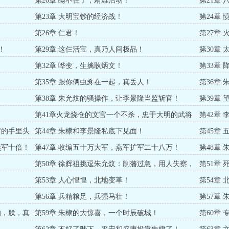
第20章 瞒不住了，靖难启动！
第21章
第23章 大明宝钞的经济战！
第24章
第26章 仁君！
第27章
！
第29章 这仨活宝，真乃人间极品！
第30章
第32章 哗变，生擒耿炳文！
第33章
！
第35章 跟你俩虫豸在一起，真丢人！
第36章
第38章 朱允炆的骚操作，让李景隆当监斩官！
第39章
第41章火龙烧仓的文官一个不杀，忠于大明的武将
第42章
全家死绝！
官的手里头
第44章 朱棣和李景隆私底下见面！
第45章
燕军十倍！
第47章 收编五十万大军，燕军扩军二十八万！
第48章
第50章 徐辉祖挑逗朱允炆：削藩过急，用人失察，
第51章
枉杀将臣！
五十军棍
第53章 人心惶惶，北地变革！
第54章
所事!
第56章 兵精粮足，兵强马壮！
第57章
怕，朕，真
第59章 朱棣的大惊喜，一个时辰破城！
第60章