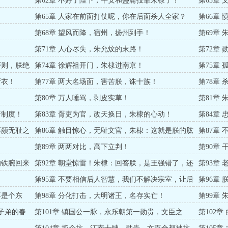
第62章 不好了陛下，平安和盛庸投靠朱棣了！
第63章
第65章 人家在前面打仗呢，你在后面杀人全家？
第66章
！
第68章 望风而降，宿州，扬州到手！
第69章
第71章 人心尽失，朱允炆的末路！
第72章
否则，朕绝
第74章 徐辉祖开门，朱棣进南京！
第75章
新衣！
第77章 两大名场面，害苦朕，诛十族！
第78章
年！
第80章 万人唾骂，剥皮实草！
第81章
所制度！
第83章 胥吏为官，改天换日，朱棣的心动！
第84章
释权归皇
厚颜无耻之
第86章 触目惊心，无耻文官，朱棣：这就是朕的肱
第87章
股之臣？
第89章 两两对比，高下立判！
第90章
的铁腕回来
第92章 朝堂惊雷！朱棣：回答朕，是王强错了，还
第93章
是太祖错了？
老爷来搜
第95章 不要相信后人智慧，我们不解决宗室，让后
第96章
来人解决吗？
不是个东
第98章 分化打击，大明诸王，名存实亡！
第99章
点！
出子弟的春
第101章 镇国公一脉，永乐朝第一勋贵，文臣之
第102
首！
一个你想