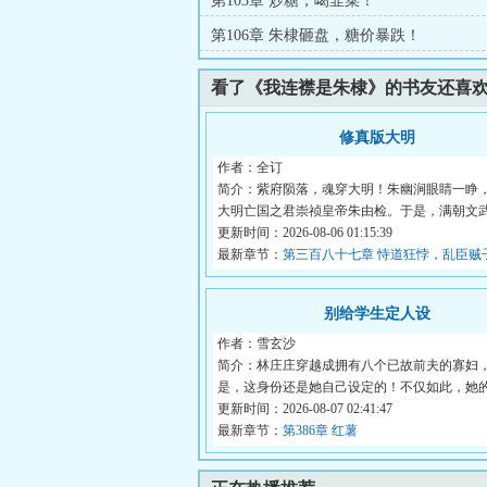
第103章 炒糖，噶韭菜！
第106章 朱棣砸盘，糖价暴跌！
看了《我连襟是朱棣》的书友还喜
修真版大明
作者：全订
简介：紫府陨落，魂穿大明！朱幽涧眼睛一睁
大明亡国之君崇祯皇帝朱由检。于是，满朝文
发...
更新时间：2026-08-06 01:15:39
最新章节：
第三百八十七章 恃道狂悖，乱臣贼
别给学生定人设
作者：雪玄沙
简介：林庄庄穿越成拥有八个已故前夫的寡妇
是，这身份还是她自己设定的！不仅如此，她
也...
更新时间：2026-08-07 02:41:47
最新章节：
第386章 红薯