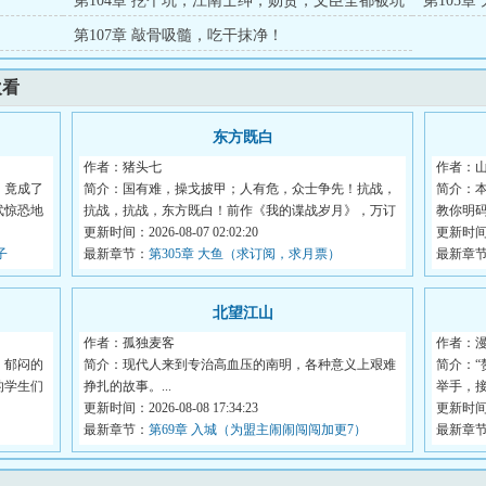
第104章 挖个坑，江南士绅，勋贵，文臣全都被坑
第105
进来了！
第107章 敲骨吸髓，吃干抹净！
欢看
东方既白
作者：猪头七
作者：
，竟成了
简介：国有难，操戈披甲；人有危，众士争先！抗战，
简介：
武惊恐地
抗战，抗战，东方既白！前作《我的谍战岁月》，万订
教你明
作...
更新时间：2026-08-07 02:02:20
魂...
更新时间：2
子
最新章节：
第305章 大鱼（求订阅，求月票）
最新章
北望江山
作者：孤独麦客
作者：漫
，郁闷的
简介：现代人来到专治高血压的南明，各种意义上艰难
简介：“
的学生们
挣扎的故事。...
举手，接
更新时间：2026-08-08 17:34:23
更新时间：2
最新章节：
第69章 入城（为盟主闹闹闯闯加更7）
最新章