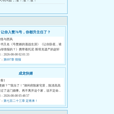
章 大明A股，涨！涨！涨！
让你入赘76号，你都升主任了？
山怪与西风
本书又名《号赘婿的谍战生涯》《让你卧底，谁
码传情报的？》携带着托尼·斯塔克遗产的赵轩
026-08-08 02:01:33
节：
第697章 情报
成龙快婿
客1
赘婿？”“我当了！”湖州府陈家宅里，陈清高高
过了这门婚事。再不离开这个家，说不定命...
026-08-08 05:48:57
节：
第七百二十三章 定将来！