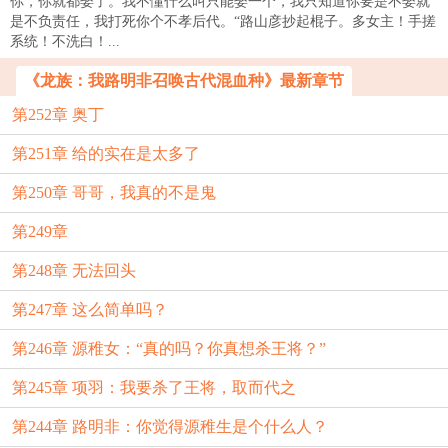
你，你就都娶了。我不懂什么叫只能娶一个，我只知道你要是不娶就
是不负责任，我打死你个不孝后代。“路山彦抄起棍子。多女主！手搓
系统！不洗白！...
《龙族：我路明非召唤古代混血种》最新章节
第252章 奥丁
第251章 给的实在是太多了
第250章 哥哥，我真的不是鬼
第249章
第248章 无法回头
第247章 这么简单吗？
第246章 源稚女：“真的吗？你真想杀王将？”
第245章 项羽：我要杀了王将，取而代之
第244章 路明非：你觉得源稚生是个什么人？