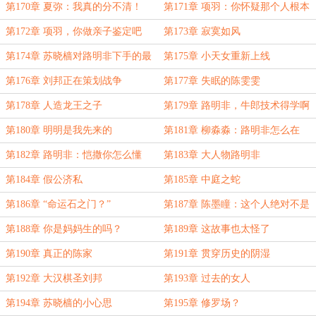
第170章 夏弥：我真的分不清！
第171章 项羽：你怀疑那个人根本
没有死
第172章 项羽，你做亲子鉴定吧
第173章 寂寞如风
第174章 苏晓樯对路明非下手的最
第175章 小天女重新上线
好时机
第176章 刘邦正在策划战争
第177章 失眠的陈雯雯
第178章 人造龙王之子
第179章 路明非，牛郎技术得学啊
第180章 明明是我先来的
第181章 柳淼淼：路明非怎么在
这？
第182章 路明非：恺撒你怎么懂
第183章 大人物路明非
了？
第184章 假公济私
第185章 中庭之蛇
第186章 “命运石之门？”
第187章 陈墨瞳：这个人绝对不是
路明非
第188章 你是妈妈生的吗？
第189章 这故事也太怪了
第190章 真正的陈家
第191章 贯穿历史的阴湿
第192章 大汉棋圣刘邦
第193章 过去的女人
第194章 苏晓樯的小心思
第195章 修罗场？