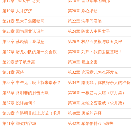
第17章 “泽太子”之失
第18章 差点翻车的刘邦
第19章 人才济济
第20章 杀心渐起
第21章 黑太子集团秘闻
第22章 洗手间召唤
第23章 因为屠龙认识的
第24章 陈家入主黑太子
第25章 苏晓樯：我愿意
第26章 极品五灵根与废五灵根
第27章 屠龙小队的第一次会议
第28章 刘邦：我们去盗墓吧！
第29章楚子航暴露
第30章 暴血之害
第31章 死侍
第32章 这玩意儿怎么还发光
第33章 中午见，晚上就来暗杀？
第34章 路明非，你做好杀人的准备
了吗
第35章 路明非的射击天赋
第36章 一根筋两头堵（求月票）
第37章 投降如何？
第38章 龙蛇之变发威（求月票）
第39章 向路明非献上忠诚（求月
第40章 唐威的选择
票）
第41章 绑架路谷城
第42章 希尔伯特?让?昂热