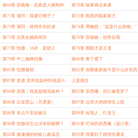
一起
第69章 苏晓樯：还真是人模狗样
第70章 陈家再次来袭
第71章 项羽：我避它锋芒？
第72章 跑路的陈家家主
第73章 项羽：路明非你好虚
第74章 周敏皓：“这是什么怪物。”
第75章 完美女婿路明非
第76章 苏晓樯：优势在我
第77章 恺撒，18岁，是猎人
第78章 围殴才是王道
第79章 中二巅峰恺撒
第80章 奥丁懵了
第81章 恺撒被抓
第82章 加图索家族不是什么好东西
第83章 老唐:龙和混血种到底是什
上架感言
么
第84章 老唐：我是超级混血种？
第85章 苏恩曦：你们被悬赏了
（3k）求订阅
（3k）
第86章 出发昆山（月票更）
第87章 运营大师路明非上线
第88章 有点不安的娲主
第89章 给我人，打龙王
第90章 恺撒你怎么没有部曲啊？
第91章 忙碌的苏恩曦（追订更）
（月票更）
第92章 被逮捕的蛇岐八家成员
第93章 我看到了路明非屠龙