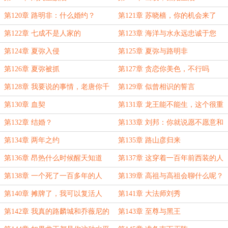
第120章 路明非：什么婚约？
第121章 苏晓樯，你的机会来了
第122章 七成不是人家的
第123章 海洋与水永远忠诚于您
第124章 夏弥入侵
第125章 夏弥与路明非
第126章 夏弥被抓
第127章 贪恋你美色，不行吗
第128章 我要说的事情，老唐你千
第129章 似曾相识的誓言
万不要害怕
第130章 血契
第131章 龙王能不能生，这个很重
要
第132章 结婚？
第133章 刘邦：你就说愿不愿意和
大美人成婚？
第134章 两年之约
第135章 路山彦归来
第136章 昂热什么时候醒天知道
第137章 这穿着一百年前西装的人
是谁
第138章 一个死了一百多年的人
第139章 高祖与高祖会聊什么呢？
第140章 摊牌了，我可以复活人
第141章 大法师刘秀
第142章 我真的路麟城和乔薇尼的
第143章 至尊与黑王