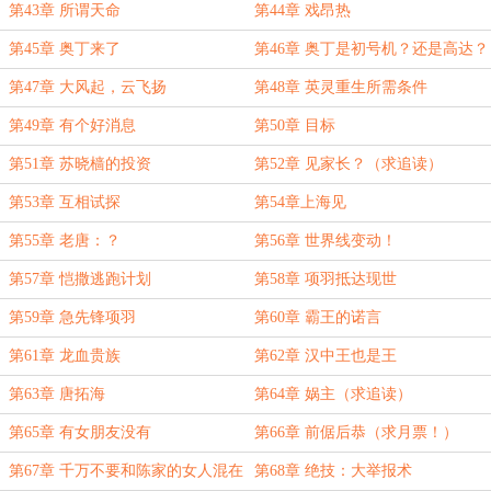
第43章 所谓天命
第44章 戏昂热
第45章 奥丁来了
第46章 奥丁是初号机？还是高达？
第47章 大风起，云飞扬
第48章 英灵重生所需条件
第49章 有个好消息
第50章 目标
第51章 苏晓樯的投资
第52章 见家长？（求追读）
第53章 互相试探
第54章上海见
第55章 老唐：？
第56章 世界线变动！
第57章 恺撒逃跑计划
第58章 项羽抵达现世
第59章 急先锋项羽
第60章 霸王的诺言
第61章 龙血贵族
第62章 汉中王也是王
第63章 唐拓海
第64章 娲主（求追读）
第65章 有女朋友没有
第66章 前倨后恭（求月票！）
第67章 千万不要和陈家的女人混在
第68章 绝技：大举报术