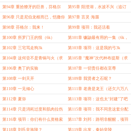
第94章 重拾獠牙的巨兽，芬格尔
第95章 阳澄湖，水波不兴（追订
更）
第96章 只是尼伯龙根而已，恺撒你
第97章 言灵·海蜃
不要小见多怪
第98章 芬格尔：我来！
第99章 项羽：我还活着
第100章 所罗门王的恨（6k）
第101章 镰鼬最有用的一集（6k，
2k追订，4k月票更）
第102章 三宅骂走狗3k
第103章 项羽：这是我的弓3k
第104章 这何尝不是青铜与火（求
第105章 “魔神”次代种布提斯（求
月票！！！）
月票）
第106章 奥丁的实验
第107章 一切责任都在至尊
第108章 一剑天开
第109章 我贤者之石呢？
第110章 一见倾心
第111章 老唐是龙王（还欠六万八
千字月票更）
第112章 夏弥
第113章 项羽：这也太“封建”了吧
（欠七万字月票更，两千字追订更）
第114章 只是消耗过度和肌肉拉伤
第115章 项羽：我不同意这套分配
的路明非
方案
第116章 项羽：你们有什么资格索
第117章 刘邦：路明非醒醒，项羽
要如此之多？
要论功行赏了！
第118章 刘氏皇族陵？
第119章 出发，秦始皇陵