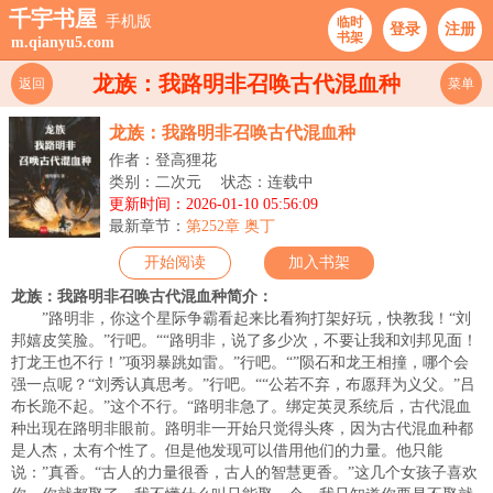
千宇书屋
手机版
临时
登录
注册
书架
m.qianyu5.com
龙族：我路明非召唤古代混血种
返回
菜单
龙族：我路明非召唤古代混血种
作者：登高狸花
类别：二次元
状态：连载中
更新时间：2026-01-10 05:56:09
最新章节：
第252章 奥丁
开始阅读
加入书架
龙族：我路明非召唤古代混血种简介：
”路明非，你这个星际争霸看起来比看狗打架好玩，快教我！“刘
邦嬉皮笑脸。”行吧。““路明非，说了多少次，不要让我和刘邦见面！
打龙王也不行！”项羽暴跳如雷。”行吧。“”陨石和龙王相撞，哪个会
强一点呢？“刘秀认真思考。”行吧。““公若不弃，布愿拜为义父。”吕
布长跪不起。”这个不行。“路明非急了。绑定英灵系统后，古代混血
种出现在路明非眼前。路明非一开始只觉得头疼，因为古代混血种都
是人杰，太有个性了。但是他发现可以借用他们的力量。他只能
说：”真香。“古人的力量很香，古人的智慧更香。”这几个女孩子喜欢