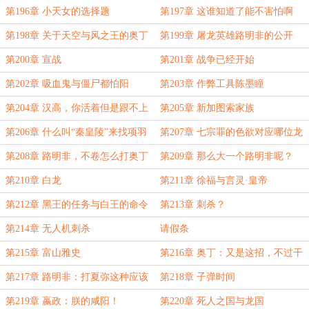
第196章 小天女的选择题
第197章 这谁知道了能不害怕啊
第198章 关于天空与风之王的奥丁
第199章 屠龙英雄路明非的公开
第200章 宣战
第201章 战争已经开始
第202章 吸血鬼与僵尸都怕阳
第203章 作弊工具陈墨瞳
第204章 汉高，你活着但是跟不上
第205章 新加图索家族
时代了
第206章 什么叫“秦皇陵”来找项羽
第207章 七宗罪的色欲对应哪位龙
了
王呢？
第208章 路明非，不卷怎么打奥丁
第209章 那么大一个路明非呢？
第210章 白龙
第211章 徐福与言灵·皇帝
第212章 黑王的任务与白王的命令
第213章 刺杀？
第214章 无人机刺杀
请假条
第215章 富山雅史
第216章 奥丁：又是这招，不过干
得好
第217章 路明非：打夏弥这种应该
第218章 子弹时间
没有问题
第219章 嬴政：朕的咸阳！
第220章 死人之国与龙国