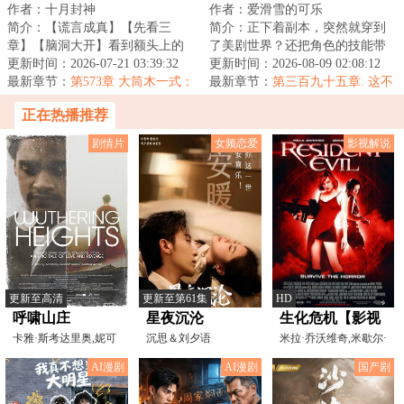
作者：十月封神
作者：爱滑雪的可乐
简介：【谎言成真】【先看三
简介：正下着副本，突然就穿到
章】【脑洞大开】看到额头上的
了美剧世界？还把角色的技能带
笼中鸟咒印，看到自己“弄假成
更新时间：2026-07-21 03:39:32
来了？这下可好，攻击没几招，
更新时间：2026-08-09 02:08:12
真”的金手指，日...
最新章节：
第573章 大筒木一式：
治疗一大堆……...
最新章节：
第三百九十五章. 这不
日向云川！你怎么敢？！！
是艳遇
正在热播推荐
剧情片
女频恋爱
影视解说
更新至高清
更新至第61集
HD
呼啸山庄
星夜沉沦
生化危机【影视
卡雅·斯考达里奥,妮可
沉思＆刘夕语
解说】
米拉·乔沃维奇,米歇尔·
拉·伯利,SteveEvets
罗德里格兹,科林·
AI漫剧
AI漫剧
国产剧