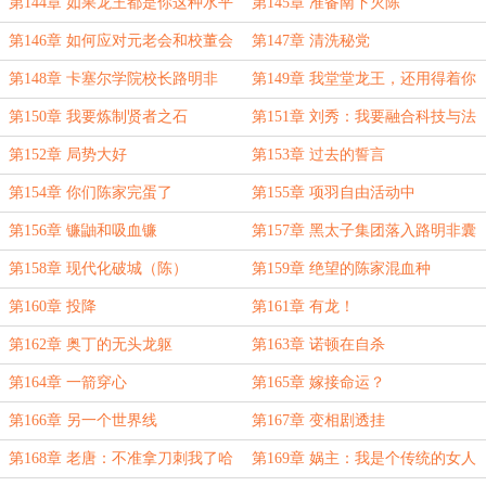
孩子吗
第144章 如果龙王都是你这种水平
第145章 准备南下灭陈
的话
第146章 如何应对元老会和校董会
第147章 清洗秘党
第148章 卡塞尔学院校长路明非
第149章 我堂堂龙王，还用得着你
教
第150章 我要炼制贤者之石
第151章 刘秀：我要融合科技与法
术
第152章 局势大好
第153章 过去的誓言
第154章 你们陈家完蛋了
第155章 项羽自由活动中
第156章 镰鼬和吸血镰
第157章 黑太子集团落入路明非囊
中
第158章 现代化破城（陈）
第159章 绝望的陈家混血种
第160章 投降
第161章 有龙！
第162章 奥丁的无头龙躯
第163章 诺顿在自杀
第164章 一箭穿心
第165章 嫁接命运？
第166章 另一个世界线
第167章 变相剧透挂
第168章 老唐：不准拿刀刺我了哈
第169章 娲主：我是个传统的女人