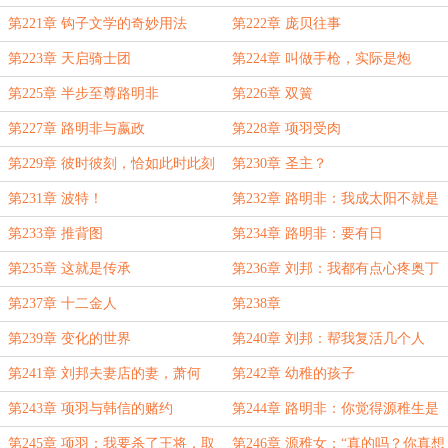
第221章 钩子文学的奇妙用法
第222章 庞贝往事
第223章 天启骑士团
第224章 叫做手枪，实际是炮
第225章 半步至尊路明非
第226章 双簧
第227章 路明非与嬴政
第228章 项羽受肉
第229章 彼时彼刻，恰如此时此刻
第230章 圣主？
第231章 波特！
第232章 路明非：我成太阳不就是
第233章 推背图
第234章 路明非：要有日
第235章 这就是传承
第236章 刘邦：我都有点心疼奥丁
了
第237章 十二金人
第238章
第239章 变化的世界
第240章 刘邦：帮我复活几个人
第241章 刘邦夫妻店的妻，萧何
第242章 幼稚的孩子
第243章 项羽与韩信的赌约
第244章 路明非：你觉得源稚生是
个什么人？
第245章 项羽：我要杀了王将，取
第246章 源稚女：“真的吗？你真想