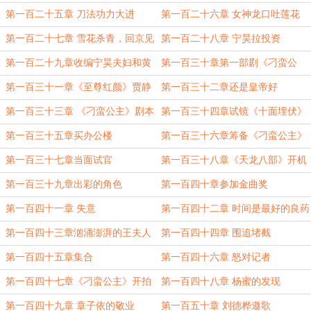
第一百二十五章 刀法功力大进
第一百二十六章 女神龙口吐莲花
第一百二十七章 雪花杀青，回京见
第一百二十八章 宁昊拉投资
孙梨
第一百二十九章收编宁昊夫妇和黄
第一百三十章第一部剧《刁蛮公
博
主》
第一百三十一章《至尊红颜》贾静
第一百三十二章还是皇帝好
文
第一百三十三章 《刁蛮公主》剧本
第一百三十四章试镜《十面埋伏》
出炉
第一百三十五章买办公楼
第一百三十六章筹备《刁蛮公主》
第一百三十七章当面试官
第一百三十八章《天龙八部》开机
第一百三十九章出彩的角色
第一百四十章参加金曲奖
第一百四十一章 失意
第一百四十二章 时间是最好的良药
第一百四十三章汹涌澎湃的王夫人
第一百四十四章 围追堵截
第一百四十五章集合
第一百四十六章 怒对记者
第一百四十七章《刁蛮公主》开拍
第一百四十八章 杨蜜的发现
第一百四十九章 章子依的敬业
第一百五十章 刘德桦邀歌