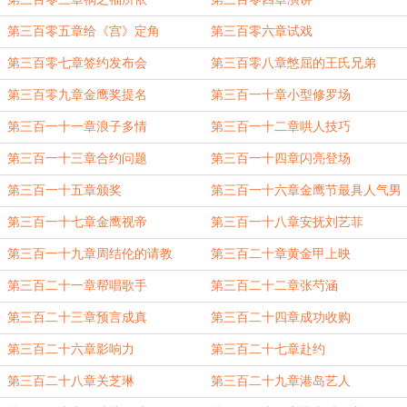
第三百零五章给《宫》定角
第三百零六章试戏
第三百零七章签约发布会
第三百零八章憋屈的王氏兄弟
第三百零九章金鹰奖提名
第三百一十章小型修罗场
第三百一十一章浪子多情
第三百一十二章哄人技巧
第三百一十三章合约问题
第三百一十四章闪亮登场
第三百一十五章颁奖
第三百一十六章金鹰节最具人气男
演员奖
第三百一十七章金鹰视帝
第三百一十八章安抚刘艺菲
第三百一十九章周结伦的请教
第三百二十章黄金甲上映
第三百二十一章帮唱歌手
第三百二十二章张芍涵
第三百二十三章预言成真
第三百二十四章成功收购
第三百二十六章影响力
第三百二十七章赴约
第三百二十八章关芝琳
第三百二十九章港岛艺人