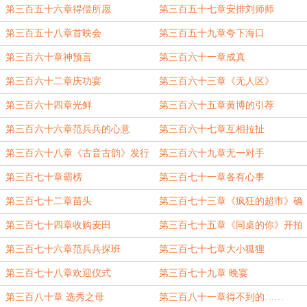
第三百五十六章得偿所愿
第三百五十七章安排刘师师
第三百五十八章首映会
第三百五十九章夸下海口
第三百六十章神预言
第三百六十一章成真
第三百六十二章庆功宴
第三百六十三章《无人区》
第三百六十四章光鲜
第三百六十五章黄博的引荐
第三百六十六章范兵兵的心意
第三百六十七章互相拉扯
第三百六十八章《古音古韵》发行
第三百六十九章无一对手
第三百七十章霸榜
第三百七十一章各有心事
第三百七十二章苗头
第三百七十三章《疯狂的超市》确
认档期
第三百七十四章收购麦田
第三百七十五章《同桌的你》开拍
第三百七十六章范兵兵探班
第三百七十七章大小狐狸
第三百七十八章欢迎仪式
第三百七十九章 晚宴
第三百八十章 选秀之母
第三百八十一章得不到的……