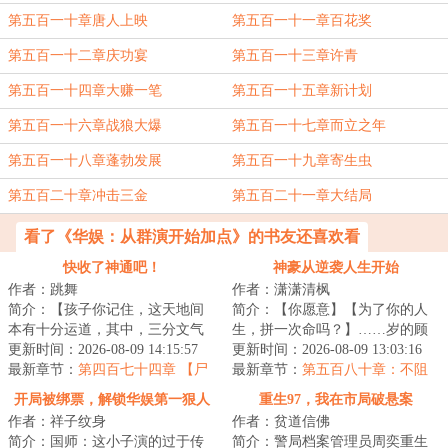
第五百一十章唐人上映
第五百一十一章百花奖
第五百一十二章庆功宴
第五百一十三章许青
第五百一十四章大赚一笔
第五百一十五章新计划
第五百一十六章战狼大爆
第五百一十七章而立之年
第五百一十八章蓬勃发展
第五百一十九章寄生虫
第五百二十章冲击三金
第五百二十一章大结局
看了《华娱：从群演开始加点》的书友还喜欢看
快收了神通吧！
神豪从逆袭人生开始
作者：跳舞
作者：潇潇清枫
简介：【孩子你记住，这天地间
简介：【你愿意】【为了你的人
本有十分运道，其中，三分文气
生，拼一次命吗？】……岁的顾
七分武，还有一分定乾坤！】
更新时间：2026-08-09 14:15:57
珩，双脚深陷泥泞。当命运荆棘
更新时间：2026-08-09 13:03:16
【++……咦？老祖...
最新章节：
第四百七十四章 【尸
递向他的那一刻...
最新章节：
第五百八十章：不阻
体？】
拦，能接受
开局被绑票，解锁华娱第一狠人
重生97，我在市局破悬案
作者：祥子纹身
作者：贫道信佛
简介：国师：这小子演的过于传
简介：警局档案管理员周奕重生