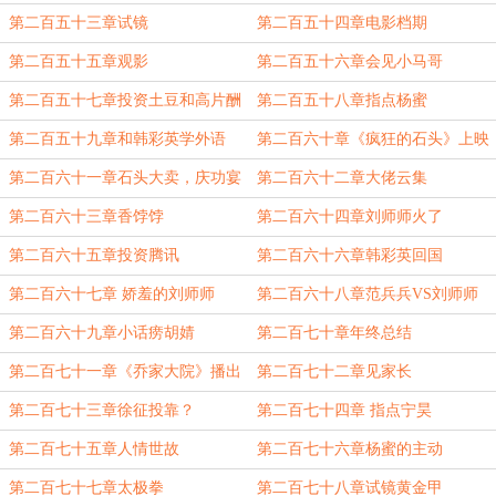
角
第二百五十三章试镜
第二百五十四章电影档期
第二百五十五章观影
第二百五十六章会见小马哥
第二百五十七章投资土豆和高片酬
第二百五十八章指点杨蜜
第二百五十九章和韩彩英学外语
第二百六十章《疯狂的石头》上映
第二百六十一章石头大卖，庆功宴
第二百六十二章大佬云集
第二百六十三章香饽饽
第二百六十四章刘师师火了
第二百六十五章投资腾讯
第二百六十六章韩彩英回国
第二百六十七章 娇羞的刘师师
第二百六十八章范兵兵VS刘师师
第二百六十九章小话痨胡婧
第二百七十章年终总结
第二百七十一章《乔家大院》播出
第二百七十二章见家长
第二百七十三章徐征投靠？
第二百七十四章 指点宁昊
第二百七十五章人情世故
第二百七十六章杨蜜的主动
第二百七十七章太极拳
第二百七十八章试镜黄金甲