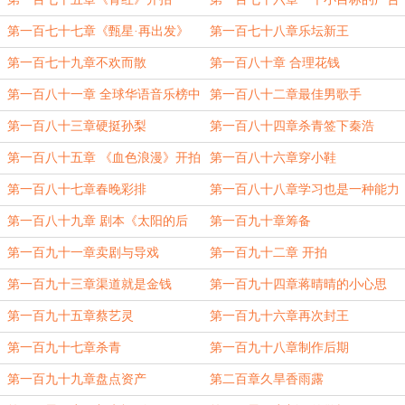
费
第一百七十七章《甄星·再出发》
第一百七十八章乐坛新王
第一百七十九章不欢而散
第一百八十章 合理花钱
第一百八十一章 全球华语音乐榜中
第一百八十二章最佳男歌手
榜颁奖典礼
第一百八十三章硬挺孙梨
第一百八十四章杀青签下秦浩
第一百八十五章 《血色浪漫》开拍
第一百八十六章穿小鞋
第一百八十七章春晚彩排
第一百八十八章学习也是一种能力
第一百八十九章 剧本《太阳的后
第一百九十章筹备
裔》
第一百九十一章卖剧与导戏
第一百九十二章 开拍
第一百九十三章渠道就是金钱
第一百九十四章蒋晴晴的小心思
第一百九十五章蔡艺灵
第一百九十六章再次封王
第一百九十七章杀青
第一百九十八章制作后期
第一百九十九章盘点资产
第二百章久旱香雨露