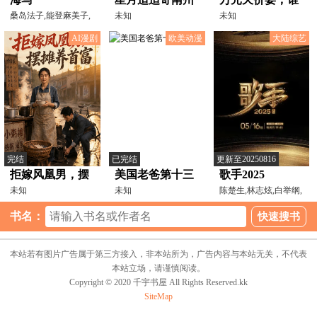
桑岛法子,能登麻美子,
之明月伴君行
未知
点的海鲜谁买单
未知
朴璐美,斋藤千和,水田
AI漫剧
欧美动漫
大陆综艺
完结
已完结
更新至20250816
拒嫁风凰男，摆
美国老爸第十三
歌手2025
摊养首富
未知
季
未知
陈楚生,林志炫,白举纲,
周延,单依纯,米奇·
书名：
本站若有图片广告属于第三方接入，非本站所为，广告内容与本站无关，不代表
本站立场，请谨慎阅读。
Copyright © 2020 千宇书屋 All Rights Reserved.kk
SiteMap