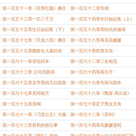
第一百五十一章《至尊红颜》播出
第一百五十二章导戏
第一百五十三章一亿三千万
第一百五十四章生日如赶集（上）
第一百五十五章生日如赶集（下）
第一百五十六章周结伦的邀请
第一百五十七章《天龙八部》播出
第一百五十八章再见高媛媛
第一百五十九章撒娇女人最好命
第一百六十章投资京东
第一百六十一章首轮回本
第一百六十二章二女相见
第一百六十三章 公司的困局
第一百六十四章再出手
第一百六十五章文学系的几位隐形
第一百六十六章专辑与剧本
大佬
第一百六十七章见钟丽方
第一百六十八章《甄星·再出发》
第一百六十九章张桐
第一百七十章定下男女主角
第一百七十一章《刁蛮公主》大爆
第一百七十二章《亮剑》
第一百七十三章曾莉的烦心事
第一百七十四章高媛媛接机
第一百七十五章《青红》开拍
第一百七十六章一个小目标的广告