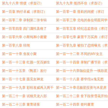
第九十八章 情债（求首订）
第九十九章 抵挡不住（求首订）
第一百章 狗仔卓威（求首订）
第一百零一章 曾莉的闺蜜（求订
阅，求各种票）
第一百零二章 录制第二张专辑
第一百零三章 北电的各位明星同学
（求订阅）
第一百零四章 四门属性及格了
第一百零五章 经纪总监曾佳（求订
阅，求各种票）
第一百零六章 小斯纯和小蜜蜜
第一百零七章 豪置千万买房（求订
阅）
第一百零八章 绯闻
第一百零九章 被拍了恋情曝光（求
订阅求各种票）
第一百一十章 舍友小聚
第一百一十二章 不同的MV女主
（求订阅）
第一百一十三章 红颜一笑百媚生
第一百一十四章 录制广播节目（求
订阅求各种票）
第一百一十五章 《甄星》发行
第一百一十六章咖位提升 一线歌星
第一百一十七章 面见女神龙
第一百一十八章 赛华佗or鬼见愁
第一百一十九章 彩铃发威再入两千
第一百二十章北极星投资与木星房
多万
地产投资
第一百二十一章 试镜天龙八部
第一百二十二章 拿下段誉雪花开拍
第一百二十三章 董萱请客
第一百二十四章 签约董萱