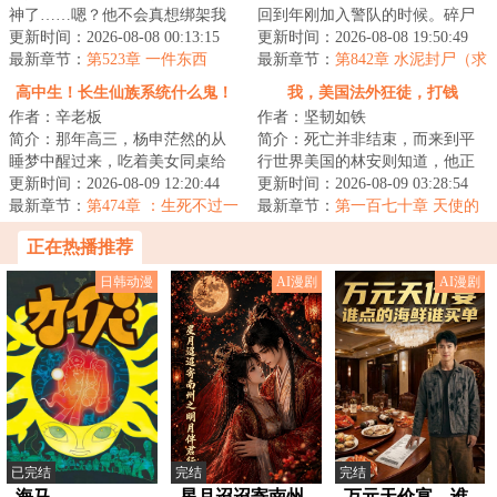
神了……嗯？他不会真想绑架我
回到年刚加入警队的时候。碎尸
吧？！诗人：什么意思？绑我摄
更新时间：2026-08-08 00:13:15
案、纵火案、枪击案……前世无
更新时间：2026-08-08 19:50:49
影干嘛！该绑架...
最新章节：
第523章 一件东西
聊时熟读的那一...
最新章节：
第842章 水泥封尸（求
月票）
高中生！长生仙族系统什么鬼！
我，美国法外狂徒，打钱
作者：辛老板
作者：坚韧如铁
简介：那年高三，杨申茫然的从
简介：死亡并非结束，而来到平
睡梦中醒过来，吃着美女同桌给
行世界美国的林安则知道，他正
他带的零食。然后觉醒了一个
更新时间：2026-08-09 12:20:44
在地狱进行一场伟大的冒险。...
更新时间：2026-08-09 03:28:54
叫“长生仙族系统...
最新章节：
第474章 ：生死不过一
最新章节：
第一百七十章 天使的
条河
能力，翻车的犹太人
正在热播推荐
日韩动漫
AI漫剧
AI漫剧
已完结
完结
完结
海马
星月迢迢寄南州
万元天价宴，谁