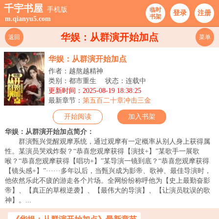
千宇书屋
手机版
临时
登录
注册
书架
m.qianyu5.com
华娱：从群演开始加点
返回
菜单
华娱：从群演开始加点
作者：越熬越精神
类别：都市重生
状态：连载中
更新时间：2025-08-19 18:38:25
最新章节：
第五百二十章冲击三金
开始阅读
加入书架
华娱：从群演开始加点简介：
群演甄兴觉醒观摩系统，通过观摩有一定概率从别人身上获得属
性。某演员哭戏炸裂？“恭喜您观摩获得【演技+】”某歌手一展歌
喉？“恭喜您观摩获得【唱功+】”某导演一镜到底？“恭喜您观摩获得
【镜头感+】”······多年以后，当甄兴成为影帝、歌神、最佳导演时，
他依然乐此不疲的游走各个片场。全网纷纷称呼他为【史上最勤奋影
帝】、【真正的草根逆袭】、【最伟大的导演】、【让演员耽误的歌
神】。...