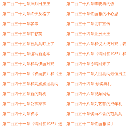
第二百二十七章拜师田庄庄
第二百二十八章李晓冉约饭
第二百二十九章终于及格了
第二百三十章佟丽雅的小心思
第二百三十一章客串
第二百三十二章去韩宣传
第二百三十三章韩彩英
第二百三十四章亚洲天王
第二百三十五章被兵兵盯上了
第二百三十六章和倪大鸿对戏，表
演突破八十
第二百三十七章编写新剧本
第二百三十八章《请回答1985》和
马伊丽
第二百三十九章和马伊丽对戏
第二百四十章徐晴回来了
第二百四十一章《双面胶》和《王
第二百四十二章入围戛纳最佳男主
贵与安娜》
角奖
第二百四十三章和高媛媛逛戛纳
第二百四十四章 颁奖典礼
第二百四十五章新的商机
第二百四十六章视频网站
第二百四十七章公事家事
第二百四十八章刘艺菲的成年礼
第二百四十九章双冰
第二百五十章锲而不舍的范兵兵
第二百五十一章《请回答1985》选
第二百五十二章佟丽雅得手