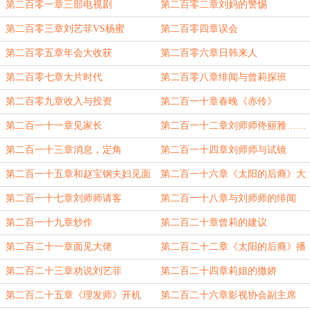
第二百零一章三部电视剧
第二百零二章刘妈的警惕
第二百零三章刘艺菲VS杨蜜
第二百零四章误会
第二百零五章年会大收获
第二百零六章日韩来人
第二百零七章大片时代
第二百零八章绯闻与曾莉探班
第二百零九章收入与投资
第二百一十章春晚《赤伶》
第二百一十一章见家长
第二百一十二章刘师师佟丽雅……
第二百一十三章消息，定角
第二百一十四章刘师师与试镜
第二百一十五章和赵宝钢夫妇见面
第二百一十六章《太阳的后裔》大
卖一亿六
第二百一十七章刘师师请客
第二百一十八章与刘师师的绯闻
第二百一十九章炒作
第二百二十章曾莉的建议
第二百二十一章面见大佬
第二百二十二章《太阳的后裔》播
出大火
第二百二十三章劝说刘艺菲
第二百二十四章莉姐的撒娇
第二百二十五章《理发师》开机
第二百二十六章影视协会副主席