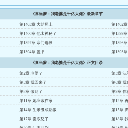
《喜当爹：我老婆是千亿大佬》最新章节
第1403章 大结局上
第1402
第1400章 他太神秘了
第1399
第1397章 宗门选拔
第1396
第1394章 盔甲
第1393
《喜当爹：我老婆是千亿大佬》正文目录
第2章 老婆？
第3章 
第5章 我回来了
第6章 
第8章 做到了
第9章 
第11章 她应该在家
第12章
第14章 生米煮成熟饭
第15章
第17章 秦东怒了
第18章