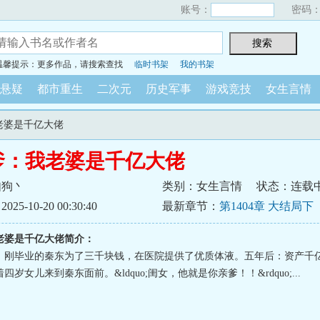
账号：
密码
温馨提示：更多作品，请搜索查找
临时书架
我的书架
悬疑
都市重生
二次元
历史军事
游戏竞技
女生言情
我老婆是千亿大佬
爹：我老婆是千亿大佬
如狗丶
类别：女生言情
状态：连载
5-10-20 00:30:40
最新章节：
第1404章 大结局下
老婆是千亿大佬简介：
：刚毕业的秦东为了三千块钱，在医院提供了优质体液。五年后：资产千
岁女儿来到秦东面前。&ldquo;闺女，他就是你亲爹！！&rdquo;...