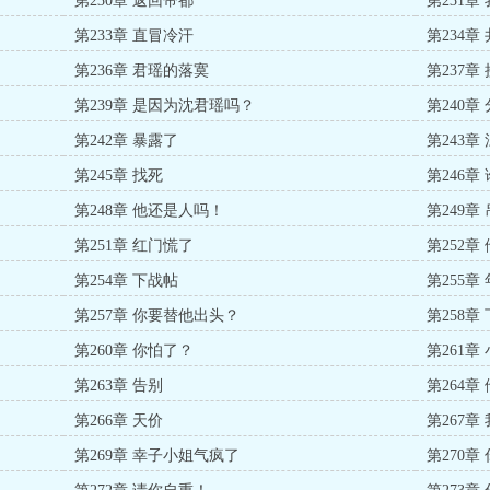
第230章 返回帝都
第231章
第233章 直冒冷汗
第234
第236章 君瑶的落寞
第237章
第239章 是因为沈君瑶吗？
第240章
第242章 暴露了
第243章
第245章 找死
第246
第248章 他还是人吗！
第249章
第251章 红门慌了
第252章
第254章 下战帖
第255章
第257章 你要替他出头？
第258
第260章 你怕了？
第261章
第263章 告别
第264
第266章 天价
第267章
第269章 幸子小姐气疯了
第270章