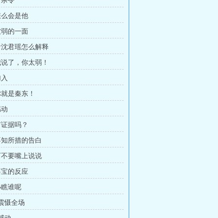
暗杀令
 怎么会是他
 软弱的一面
 看沈君瑶怎么解释
 我说了，你太弱！
加入
 你就是秦东！
感动
 有证据吗？
 不知所措的告白
 可不要嘴上说说
 嘉宝的反应
小瞧谁呢
 震慑全场