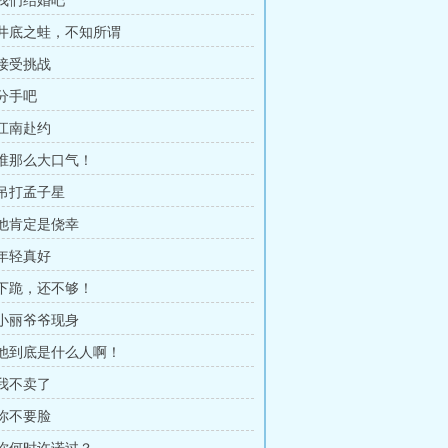
 我们结婚吧
章 井底之蛙，不知所谓
 接受挑战
 分手吧
 江南赴约
章 谁那么大口气！
 吊打孟子星
 他肯定是侥幸
 年轻真好
章 下跪，还不够！
 小丽爷爷现身
章 他到底是什么人啊！
 我不卖了
 你不要脸