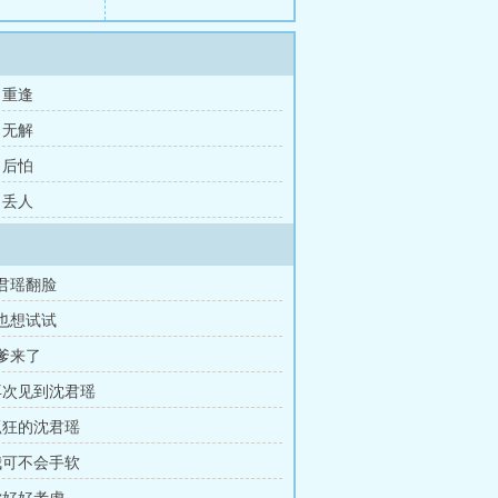
章 重逢
章 无解
章 后怕
章 丢人
沈君瑶翻脸
我也想试试
你爹来了
 再次见到沈君瑶
 抓狂的沈君瑶
 我可不会手软