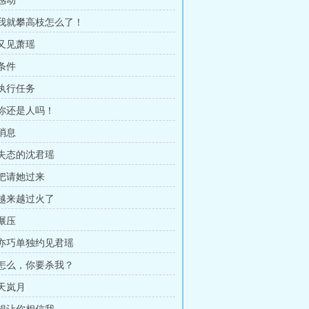
 感动
章 我就攀高枝怎么了！
 又见萧瑶
 条件
 执行任务
 你还是人吗！
 消息
 失态的沈君瑶
 把请她过来
 越来越过火了
 碾压
章 亦巧单独约见君瑶
章 怎么，你要杀我？
 天岚月